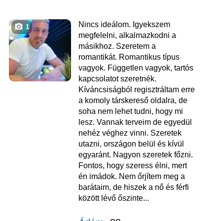
Nincs ideálom. Igyekszem
1
megfelelni, alkalmazkodni a
másikhoz. Szeretem a
romantikát. Romantikus típus
vagyok. Független vagyok, tartós
kapcsolatot szeretnék.
Kíváncsiságból regisztráltam erre
a komoly társkereső oldalra, de
soha nem lehet tudni, hogy mi
lesz. Vannak terveim de egyedül
nehéz véghez vinni. Szeretek
utazni, országon belül és kívül
egyaránt. Nagyon szeretek főzni.
Fontos, hogy szeress élni, mert
én imádok. Nem őrjítem meg a
barátaim, de hiszek a nő és férfi
között lévő őszinte...