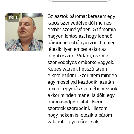
Sziasztok páromat keresem egy
1
káros szenvedélyektől mentes
ember személyében. Számomra
nagyon fontos az, hogy leendő
párom ne dohányozzon, ha még
létezik ilyen ember akkor az
jelentkezzen. Vidám, őszinte,
szenvedélyes emberke vagyok.
Képes vagyok hosszú távon
elköteleződni. Szerintem minden
egy mosollyal kezdődik, azután
amikor egymás szemébe nézünk
akkor minden már el is dőlt, egy
pár másodperc alatt. Nem
szeretek szerepelni. Hiszem,
hogy nekem is létezik a párom
valahol. Egyenlőre csak...