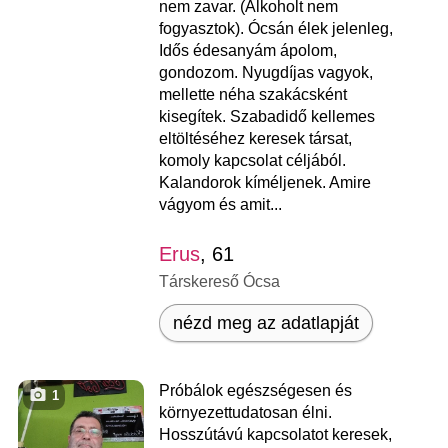
nem zavar. (Alkoholt nem
fogyasztok). Ócsán élek jelenleg,
Idős édesanyám ápolom,
gondozom. Nyugdíjas vagyok,
mellette néha szakácsként
kisegítek. Szabadidő kellemes
eltöltéséhez keresek társat,
komoly kapcsolat céljából.
Kalandorok kíméljenek. Amire
vágyom és amit...
Erus
, 61
Társkereső Ócsa
nézd meg az adatlapját
Próbálok egészségesen és
1
környezettudatosan élni.
Hosszútávú kapcsolatot keresek,