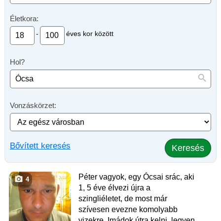
Életkora:
-
éves kor között
Hol?
Vonzáskörzet:
Bővített keresés
Keresés
Péter vagyok, egy Ócsai srác, aki
4
1, 5 éve élvezi újra a
szingliéletet, de most már
szívesen evezne komolyabb
vizekre. Imádok útra kelni, legyen