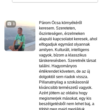
Párom Ócsa környékéről
3
keresem. Szereteten,
őszinteségen, érzelmeken
alapuló kapcsolatot keresek, ahol
elfogadjuk egymást olyannak
amilyen. Kulturált, intelligens
vagyok, bízom a klasszikus
társkeresésben. Szeretnék társat
találni. Hagyományos
értékrendet követem, de az új
dolgoktól sem riadok vissza.
Pillanatnyilag a szokásosnál
kíváncsibb természetű vagyok.
Azért jöttem az oldalra hogy
megismerjek másokat, egy kis
beszélgetésből nem lehet baj, a
többit meg majd meglátjuk.