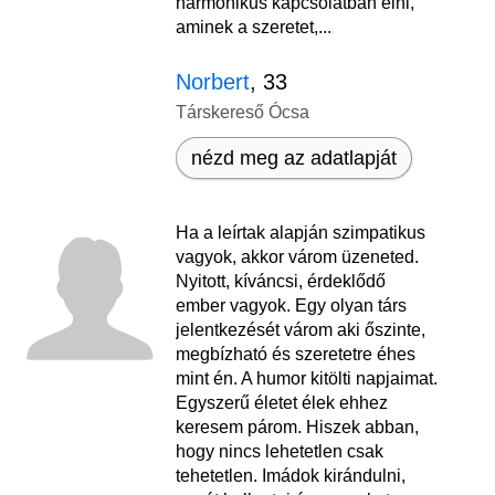
harmónikus kapcsolatban élni,
aminek a szeretet,...
Norbert
, 33
Társkereső Ócsa
nézd meg az adatlapját
Ha a leírtak alapján szimpatikus
vagyok, akkor várom üzeneted.
Nyitott, kíváncsi, érdeklődő
ember vagyok. Egy olyan társ
jelentkezését várom aki őszinte,
megbízható és szeretetre éhes
mint én. A humor kitölti napjaimat.
Egyszerű életet élek ehhez
keresem párom. Hiszek abban,
hogy nincs lehetetlen csak
tehetetlen. Imádok kirándulni,