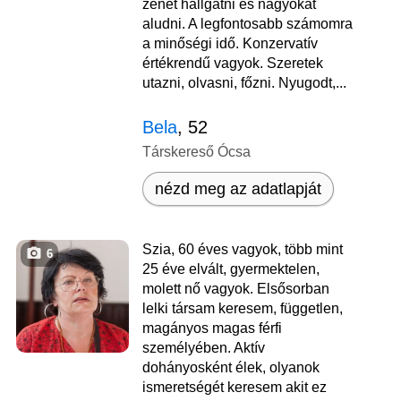
zenét hallgatni és nagyokat
aludni. A legfontosabb számomra
a minőségi idő. Konzervatív
értékrendű vagyok. Szeretek
utazni, olvasni, főzni. Nyugodt,...
Bela
, 52
Társkereső Ócsa
nézd meg az adatlapját
Szia, 60 éves vagyok, több mint
6
25 éve elvált, gyermektelen,
molett nő vagyok. Elsősorban
lelki társam keresem, független,
magányos magas férfi
személyében. Aktív
dohányosként élek, olyanok
ismeretségét keresem akit ez