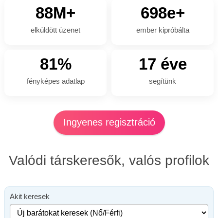
88M+
698e+
elküldött üzenet
ember kipróbálta
81%
17 éve
fényképes adatlap
segítünk
Ingyenes regisztráció
Valódi társkeresők, valós profilok
Akit keresek