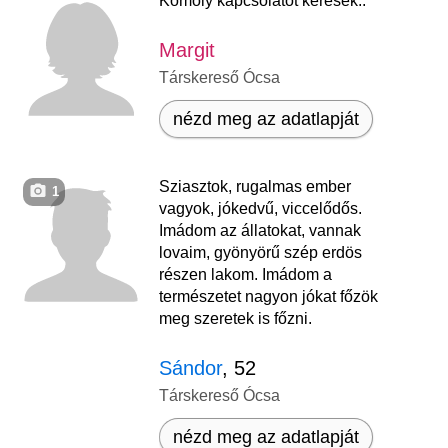
Komoly kapcsolatot keresek..
Margit
Társkereső Ócsa
nézd meg az adatlapját
Sziasztok, rugalmas ember
1
vagyok, jókedvű, viccelődős.
Imádom az állatokat, vannak
lovaim, gyönyörű szép erdös
részen lakom. Imádom a
természetet nagyon jókat főzök
meg szeretek is főzni.
Sándor
, 52
Társkereső Ócsa
nézd meg az adatlapját