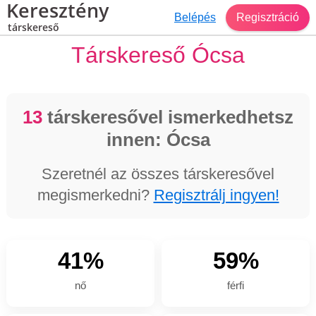
Keresztény
Belépés
Regisztráció
társkereső
Társkereső Ócsa
13
társkeresővel ismerkedhetsz
innen: Ócsa
Szeretnél az összes társkeresővel
megismerkedni?
Regisztrálj ingyen!
41%
59%
nő
férfi