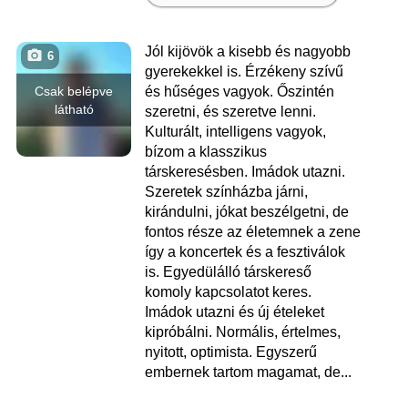
Jól kijövök a kisebb és nagyobb
6
gyerekekkel is. Érzékeny szívű
Csak belépve
és hűséges vagyok. Őszintén
látható
szeretni, és szeretve lenni.
Kulturált, intelligens vagyok,
bízom a klasszikus
társkeresésben. Imádok utazni.
Szeretek színházba járni,
kirándulni, jókat beszélgetni, de
fontos része az életemnek a zene
így a koncertek és a fesztiválok
is. Egyedülálló társkereső
komoly kapcsolatot keres.
Imádok utazni és új ételeket
kipróbálni. Normális, értelmes,
nyitott, optimista. Egyszerű
embernek tartom magamat, de...