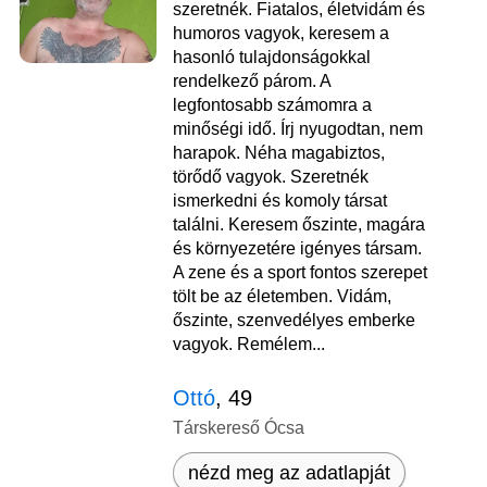
szeretnék. Fiatalos, életvidám és
humoros vagyok, keresem a
hasonló tulajdonságokkal
rendelkező párom. A
legfontosabb számomra a
minőségi idő. Írj nyugodtan, nem
harapok. Néha magabiztos,
törődő vagyok. Szeretnék
ismerkedni és komoly társat
találni. Keresem őszinte, magára
és környezetére igényes társam.
A zene és a sport fontos szerepet
tölt be az életemben. Vidám,
őszinte, szenvedélyes emberke
vagyok. Remélem...
Ottó
, 49
Társkereső Ócsa
nézd meg az adatlapját