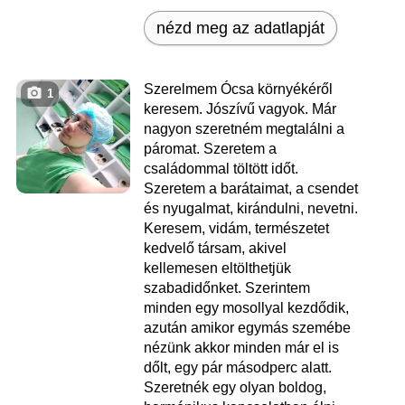
nézd meg az adatlapját
Szerelmem Ócsa környékéről
1
keresem. Jószívű vagyok. Már
nagyon szeretném megtalálni a
páromat. Szeretem a
családommal töltött időt.
Szeretem a barátaimat, a csendet
és nyugalmat, kirándulni, nevetni.
Keresem, vidám, természetet
kedvelő társam, akivel
kellemesen eltölthetjük
szabadidőnket. Szerintem
minden egy mosollyal kezdődik,
azután amikor egymás szemébe
nézünk akkor minden már el is
dőlt, egy pár másodperc alatt.
Szeretnék egy olyan boldog,