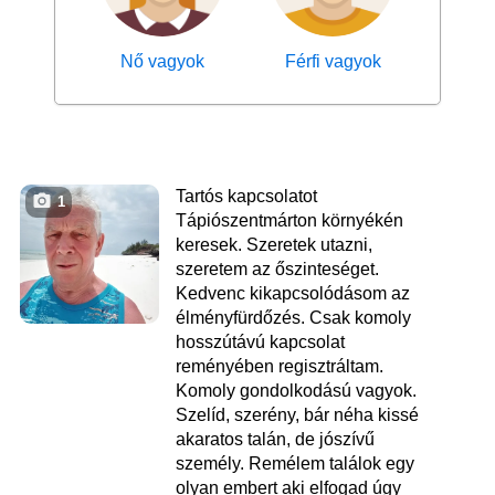
Nő vagyok
Férfi vagyok
Tartós kapcsolatot
1
Tápiószentmárton környékén
keresek. Szeretek utazni,
szeretem az őszinteséget.
Kedvenc kikapcsolódásom az
élményfürdőzés. Csak komoly
hosszútávú kapcsolat
reményében regisztráltam.
Komoly gondolkodású vagyok.
Szelíd, szerény, bár néha kissé
akaratos talán, de jószívű
személy. Remélem találok egy
olyan embert aki elfogad úgy