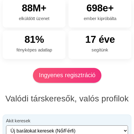
88M+
698e+
elküldött üzenet
ember kipróbálta
81%
17 éve
fényképes adatlap
segítünk
Ingyenes regisztráció
Valódi társkeresők, valós profilok
Akit keresek