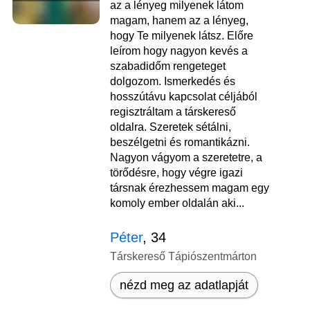
az a lényeg milyenek látom
magam, hanem az a lényeg,
hogy Te milyenek látsz. Előre
leírom hogy nagyon kevés a
szabadidőm rengeteget
dolgozom. Ismerkedés és
hosszútávu kapcsolat céljából
regisztráltam a társkereső
oldalra. Szeretek sétálni,
beszélgetni és romantikázni.
Nagyon vágyom a szeretetre, a
törődésre, hogy végre igazi
társnak érezhessem magam egy
komoly ember oldalán aki...
Péter
, 34
Társkereső Tápiószentmárton
nézd meg az adatlapját