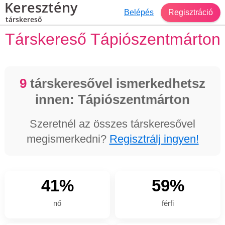
Keresztény
Belépés
Regisztráció
társkereső
Társkereső Tápiószentmárton
9
társkeresővel ismerkedhetsz
innen: Tápiószentmárton
Szeretnél az összes társkeresővel
megismerkedni?
Regisztrálj ingyen!
41%
59%
nő
férfi