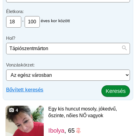
Életkora:
-
éves kor között
Hol?
Vonzáskörzet:
Bővített keresés
Keresés
Egy kis huncut mosoly, jókedvű,
4
őszinte, nőies NŐ vagyok
Ibolya
, 65