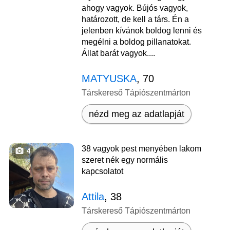
ahogy vagyok. Bújós vagyok,
határozott, de kell a társ. Én a
jelenben kívánok boldog lenni és
megélni a boldog pillanatokat.
Állat barát vagyok....
MATYUSKA
, 70
Társkereső Tápiószentmárton
nézd meg az adatlapját
38 vagyok pest menyében lakom
4
szeret nék egy normális
kapcsolatot
Attila
, 38
Társkereső Tápiószentmárton