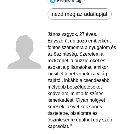
Prémium tag
nézd meg az adatlapját
János vagyok, 27 éves.
Egyszerű, dolgozó emberként
fontos számomra a nyugalom és
az őszinteség. Szeretem a
rockzenét, a puzzle-öket és
azokat a pillanatokat, amikor
kicsit el lehet vonulni a világ
zajától. Inkább a csendesebb,
mélyebb beszélgetéseket
kedvelem, mint a felszínes
ismerkedést. Olyan hölgyet
keresek, akivel kölcsönös
tiszteletre, bizalomra és
őszinteségre épülhet egy szép
kapcsolat. ”