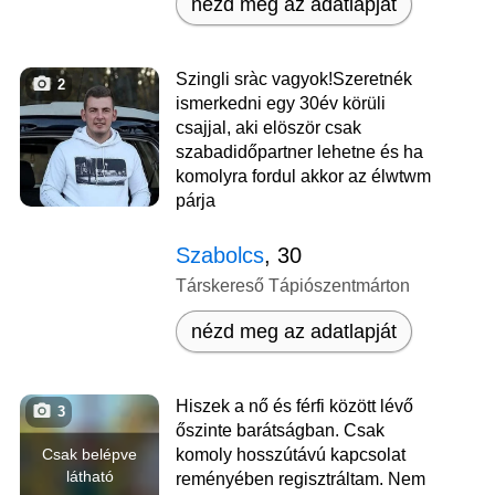
nézd meg az adatlapját
Szingli sràc vagyok!Szeretnék
2
ismerkedni egy 30év körüli
csajjal, aki elöször csak
szabadidőpartner lehetne és ha
komolyra fordul akkor az élwtwm
párja
Szabolcs
, 30
Társkereső Tápiószentmárton
nézd meg az adatlapját
Hiszek a nő és férfi között lévő
3
őszinte barátságban. Csak
Csak belépve
komoly hosszútávú kapcsolat
látható
reményében regisztráltam. Nem