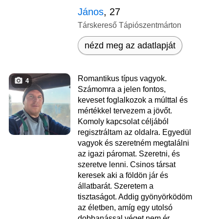
János
, 27
Társkereső Tápiószentmárton
nézd meg az adatlapját
Romantikus típus vagyok.
4
Számomra a jelen fontos,
keveset foglalkozok a múlttal és
mértékkel tervezem a jövőt.
Komoly kapcsolat céljából
regisztráltam az oldalra. Egyedül
vagyok és szeretném megtalálni
az igazi páromat. Szeretni, és
szeretve lenni. Csinos társat
keresek aki a földön jár és
állatbarát. Szeretem a
tisztaságot. Addig gyönyörködöm
az életben, amíg egy utolsó
dobbanással véget nem ér.