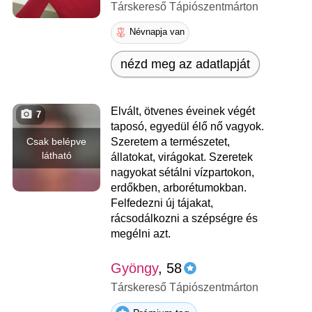
Társkereső Tápiószentmárton
Névnapja van
nézd meg az adatlapját
Elvált, ötvenes éveinek végét
7
taposó, egyedül élő nő vagyok.
Csak belépve
Szeretem a természetet,
látható
állatokat, virágokat. Szeretek
nagyokat sétálni vízpartokon,
erdőkben, arborétumokban.
Felfedezni új tájakat,
rácsodálkozni a szépségre és
megélni azt.
Gyöngy
, 58
Társkereső Tápiószentmárton