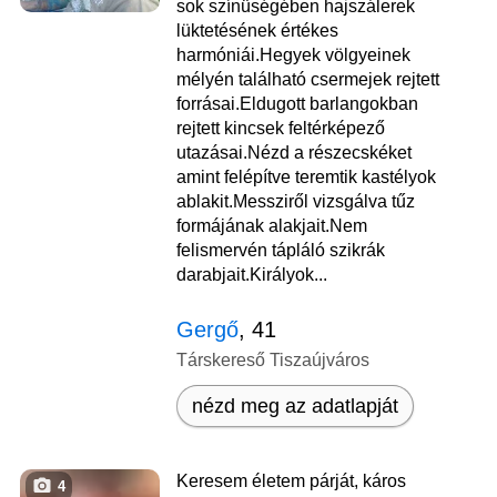
sok színüségében hajszálerek
lüktetésének értékes
harmóniái.Hegyek völgyeinek
mélyén található csermejek rejtett
forrásai.Eldugott barlangokban
rejtett kincsek feltérképező
utazásai.Nézd a részecskéket
amint felépítve teremtik kastélyok
ablakit.Messziről vizsgálva tűz
formájának alakjait.Nem
felismervén tápláló szikrák
darabjait.Királyok...
Gergő
, 41
Társkereső Tiszaújváros
nézd meg az adatlapját
Keresem életem párját, káros
4