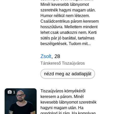
Minél kevesebb lábnyomot
szeretnék hagyni magam után.
Humor nélkül nem létezem.
Családcentrikus párom keresem
hosszútávra. Mellettem mindent
lehet csak unatkozni nem. Kerti
sütés pár jó baráttal, tartalmas
beszélgetések. Tudom mit...
Zsolt
, 28
Társkereső Tiszaújváros
nézd meg az adatlapját
Tiszaújváros környékéről
1
keresem a párom. Minél
kevesebb lábnyomot szeretnék
hagyni magam után. Ha
gondolod írj rám, Ha komolyan