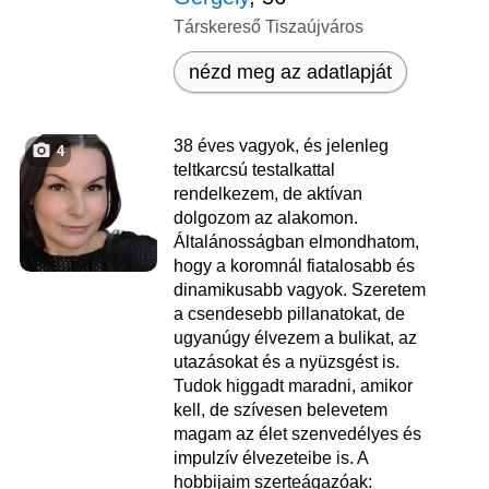
Társkereső Tiszaújváros
nézd meg az adatlapját
38 éves vagyok, és jelenleg
4
teltkarcsú testalkattal
rendelkezem, de aktívan
dolgozom az alakomon.
Általánosságban elmondhatom,
hogy a koromnál fiatalosabb és
dinamikusabb vagyok. Szeretem
a csendesebb pillanatokat, de
ugyanúgy élvezem a bulikat, az
utazásokat és a nyüzsgést is.
Tudok higgadt maradni, amikor
kell, de szívesen belevetem
magam az élet szenvedélyes és
impulzív élvezeteibe is. A
hobbijaim szerteágazóak: