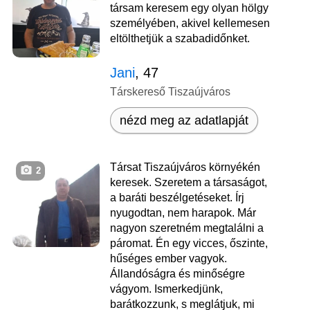
társam keresem egy olyan hölgy
személyében, akivel kellemesen
eltölthetjük a szabadidőnket.
Jani
, 47
Társkereső Tiszaújváros
nézd meg az adatlapját
Társat Tiszaújváros környékén
2
keresek. Szeretem a társaságot,
a baráti beszélgetéseket. Írj
nyugodtan, nem harapok. Már
nagyon szeretném megtalálni a
páromat. Én egy vicces, őszinte,
hűséges ember vagyok.
Állandóságra és minőségre
vágyom. Ismerkedjünk,
barátkozzunk, s meglátjuk, mi