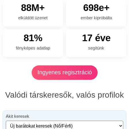
88M+
698e+
elküldött üzenet
ember kipróbálta
81%
17 éve
fényképes adatlap
segítünk
Ingyenes regisztráció
Valódi társkeresők, valós profilok
Akit keresek