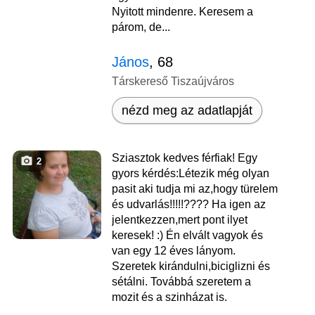
Nyitott mindenre. Keresem a
párom, de...
János
, 68
Társkereső Tiszaújváros
nézd meg az adatlapját
Sziasztok kedves férfiak! Egy
2
gyors kérdés:Létezik még olyan
pasit aki tudja mi az,hogy türelem
és udvarlás!!!!!???? Ha igen az
jelentkezzen,mert pont ilyet
keresek! :) Én elvált vagyok és
van egy 12 éves lányom.
Szeretek kirándulni,biciglizni és
sétálni. Továbbá szeretem a
mozit és a szinházat is.