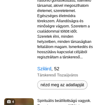
hasonló gondolkodású, Istenfélő
társamat, akivel megoszthatom
életemet, szeretetemet.
Egészséges életmódra
törekszem. Állandóságra és
minőségre vágyom. Szeretem a
családommal töltött időt.
Szeretek élni, minden
helyzetben, minden társaságban
feltalálom magam. Ismerkedés és
hosszútávu kapcsolat céljából
regisztráltam a társkereső...
Szilárd
, 52
Társkereső Tiszaújváros
nézd meg az adatlapját
Spirituális beállítottságú vagyok.
4