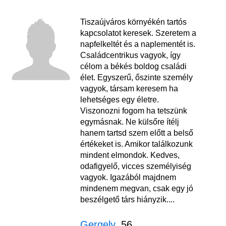
Tiszaújváros környékén tartós
kapcsolatot keresek. Szeretem a
napfelkeltét és a naplementét is.
Családcentrikus vagyok, így
célom a békés boldog családi
élet. Egyszerű, őszinte személy
vagyok, társam keresem ha
lehetséges egy életre.
Viszonozni fogom ha tetszünk
egymásnak. Ne külsőre ítélj
hanem tartsd szem előtt a belső
értékeket is. Amikor találkozunk
mindent elmondok. Kedves,
odafigyelő, vicces személyiség
vagyok. Igazából majdnem
mindenem megvan, csak egy jó
beszélgető társ hiányzik....
Gergely
, 56