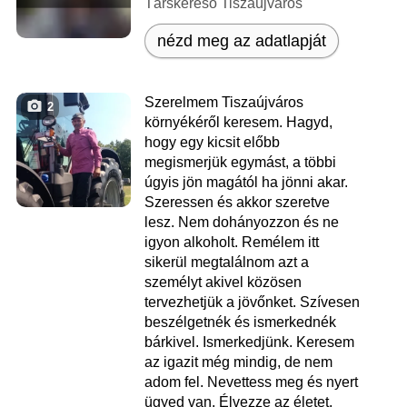
Társkereső Tiszaújváros
nézd meg az adatlapját
Szerelmem Tiszaújváros
2
környékéről keresem. Hagyd,
hogy egy kicsit előbb
megismerjük egymást, a többi
úgyis jön magától ha jönni akar.
Szeressen és akkor szeretve
lesz. Nem dohányozzon és ne
igyon alkoholt. Remélem itt
sikerül megtalálnom azt a
személyt akivel közösen
tervezhetjük a jövőnket. Szívesen
beszélgetnék és ismerkednék
bárkivel. Ismerkedjünk. Keresem
az igazit még mindig, de nem
adom fel. Nevettess meg és nyert
ügyed van. Élvezze az életet.