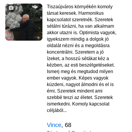
Tiszaújváros környékén komoly
2
társat keresek. Harmonikus
kapcsolatot szeretnék. Szeretek
sétálni túrázni, ha van alkalmam
akkor utazni is. Optimista vagyok,
igyekszem mindig a dolgok jó
oldalát nézni és a megoldásra
koncentrálni. Szeretem a jó
ízeket, a hosszú sétákat kéz a
kézben, az esti beszélgetéseket.
Ismerj meg és megtudod milyen
ember vagyok. Képes vagyok
küzdeni, nagyot álmodni és el is
érni. Szeretek mindent ami
szebbé teszi az életet. Szeretek
ismerkedni. Komoly kapcsolat
céljából...
Vince
, 68