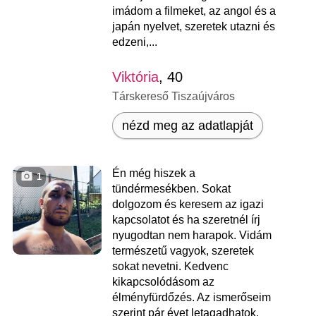
imádom a filmeket, az angol és a
japán nyelvet, szeretek utazni és
edzeni,...
Viktória
, 40
Társkereső Tiszaújváros
nézd meg az adatlapját
Én még hiszek a
1
tündérmesékben. Sokat
dolgozom és keresem az igazi
kapcsolatot és ha szeretnél írj
nyugodtan nem harapok. Vidám
természetű vagyok, szeretek
sokat nevetni. Kedvenc
kikapcsolódásom az
élményfürdőzés. Az ismerőseim
szerint pár évet letagadhatok.