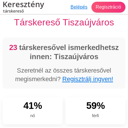
Keresztény
Belépés
Regisztráció
társkereső
Társkereső Tiszaújváros
23
társkeresővel ismerkedhetsz
innen: Tiszaújváros
Szeretnél az összes társkeresővel
megismerkedni?
Regisztrálj ingyen!
41%
59%
nő
férfi