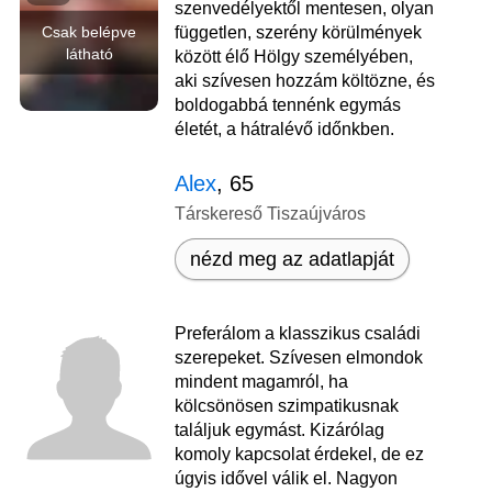
szenvedélyektől mentesen, olyan
Csak belépve
független, szerény körülmények
látható
között élő Hölgy személyében,
aki szívesen hozzám költözne, és
boldogabbá tennénk egymás
életét, a hátralévő időnkben.
Alex
, 65
Társkereső Tiszaújváros
nézd meg az adatlapját
Preferálom a klasszikus családi
szerepeket. Szívesen elmondok
mindent magamról, ha
kölcsönösen szimpatikusnak
találjuk egymást. Kizárólag
komoly kapcsolat érdekel, de ez
úgyis idővel válik el. Nagyon