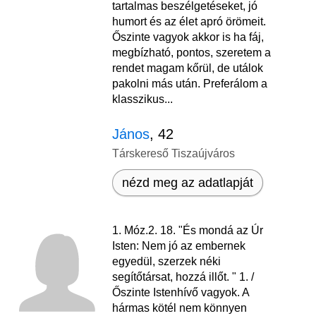
tartalmas beszélgetéseket, jó
humort és az élet apró örömeit.
Őszinte vagyok akkor is ha fáj,
megbízható, pontos, szeretem a
rendet magam kőrül, de utálok
pakolni más után. Preferálom a
klasszikus...
János
, 42
Társkereső Tiszaújváros
nézd meg az adatlapját
1. Móz.2. 18. "És mondá az Úr
Isten: Nem jó az embernek
egyedül, szerzek néki
segítőtársat, hozzá illőt. " 1. /
Őszinte Istenhívő vagyok. A
hármas kötél nem könnyen