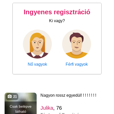
Ingyenes regisztráció
Ki vagy?
Nő vagyok
Férfi vagyok
Nagyon rossz egyedül! ! ! ! ! ! ! !
21
Csak belépve
Julika
, 76
látható