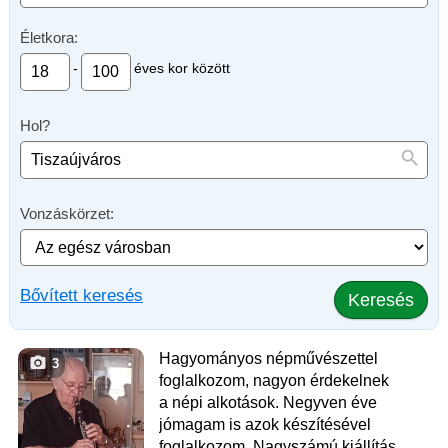
Életkora:
-
éves kor között
Hol?
Vonzáskörzet:
Bővített keresés
Keresés
Hagyományos népművészettel
3
foglalkozom, nagyon érdekelnek
a népi alkotások. Negyven éve
jómagam is azok készítésével
foglalkozom. Nagyszámú kiállítás