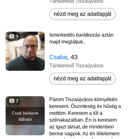
Társkereső Tiszaújváros
nézd meg az adatlapját
Ismerkedés barátkozás aztán
5
majd meglátjuk..
Csaba
, 43
Társkereső Tiszaújváros
nézd meg az adatlapját
Párom Tiszaújváros környékén
7
keresem. Őszinteség és hűség a
Csak belépve
mottóm. Keresem a tűt a
látható
szénakazalban. Én is keresem
az igazi társat, de mindenben
benne vagyok. Az én lételemem