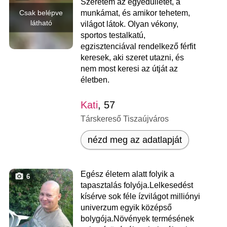
Szeretem az egyedüllétet, a
Csak belépve
munkámat, és amikor tehetem,
látható
világot látok. Olyan vékony,
sportos testalkatú,
egzisztenciával rendelkező férfit
keresek, aki szeret utazni, és
nem most keresi az útját az
életben.
Kati
, 57
Társkereső Tiszaújváros
nézd meg az adatlapját
Egész életem alatt folyik a
6
tapasztalás folyója.Lelkesedést
kísérve sok féle ízvilágot milliónyi
univerzum egyik középső
bolygója.Növények termésének