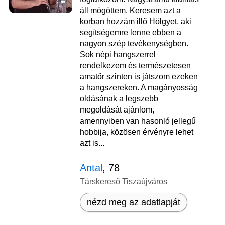
áll mögöttem. Keresem azt a
korban hozzám illő Hölgyet, aki
segítségemre lenne ebben a
nagyon szép tevékenységben.
Sok népi hangszerrel
rendelkezem és természetesen
amatőr szinten is játszom ezeken
a hangszereken. A magányosság
oldásának a legszebb
megoldását ajánlom,
amennyiben van hasonló jellegű
hobbija, közösen érvényre lehet
azt is...
Antal
, 78
Társkereső Tiszaújváros
nézd meg az adatlapját