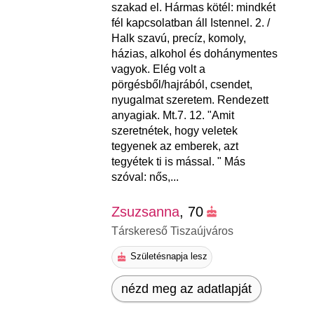
szakad el. Hármas kötél: mindkét
fél kapcsolatban áll Istennel. 2. /
Halk szavú, precíz, komoly,
házias, alkohol és dohánymentes
vagyok. Elég volt a
pörgésből/hajrából, csendet,
nyugalmat szeretem. Rendezett
anyagiak. Mt.7. 12. "Amit
szeretnétek, hogy veletek
tegyenek az emberek, azt
tegyétek ti is mással. " Más
szóval: nős,...
Zsuzsanna
, 70
Társkereső Tiszaújváros
Születésnapja lesz
nézd meg az adatlapját