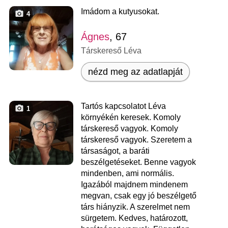
Imádom a kutyusokat.
4
Ágnes
, 67
Társkereső Léva
nézd meg az adatlapját
Tartós kapcsolatot Léva
1
környékén keresek. Komoly
társkereső vagyok. Komoly
társkereső vagyok. Szeretem a
társaságot, a baráti
beszélgetéseket. Benne vagyok
mindenben, ami normális.
Igazából majdnem mindenem
megvan, csak egy jó beszélgető
társ hiányzik. A szerelmet nem
sürgetem. Kedves, határozott,