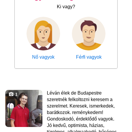
Ki vagy?
Nő vagyok
Férfi vagyok
Léván élek de Budapestre
1
szeretnék felkoltozni keresem a
szerelmet. Keresek, ismerkedek,
barátkozok. reménykedem!
Gondoskodó, érdeklődő vagyok.
Jó kedvű, optimista, házias,
türelmes, alkalmazkodó, hűséges