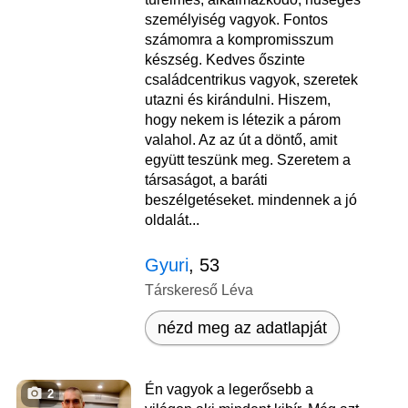
személyiség vagyok. Fontos
számomra a kompromisszum
készség. Kedves őszinte
családcentrikus vagyok, szeretek
utazni és kirándulni. Hiszem,
hogy nekem is létezik a párom
valahol. Az az út a döntő, amit
együtt teszünk meg. Szeretem a
társaságot, a baráti
beszélgetéseket. mindennek a jó
oldalát...
Gyuri
, 53
Társkereső Léva
nézd meg az adatlapját
Én vagyok a legerősebb a
2