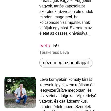
barátságos vagyok. Független
vagyok, tartós kapcsolatot
szeretnék. Szívesen elmondok
mindent magamról, ha
kölcsönösen szimpatikusnak
találjuk egymást. Szeretem az
életet az összes kihívásával...
Iveta
, 59
Társkereső Léva
nézd meg az adatlapját
Léva környékén komoly társat
1
keresek. Igyekszem reálisan és
leegyszerűsítve megoldani és
levezetni a dolgokat. Vígkedélyű
vagyok, és családcentrikus,
minden értelemben. Szeretek