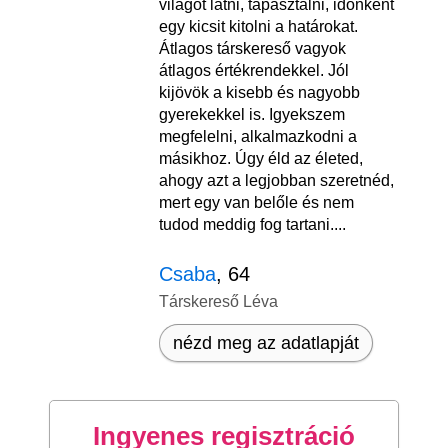
világot látni, tapasztalni, időnként
egy kicsit kitolni a határokat.
Átlagos társkereső vagyok
átlagos értékrendekkel. Jól
kijövök a kisebb és nagyobb
gyerekekkel is. Igyekszem
megfelelni, alkalmazkodni a
másikhoz. Úgy éld az életed,
ahogy azt a legjobban szeretnéd,
mert egy van belőle és nem
tudod meddig fog tartani....
Csaba
, 64
Társkereső Léva
nézd meg az adatlapját
Ingyenes regisztráció