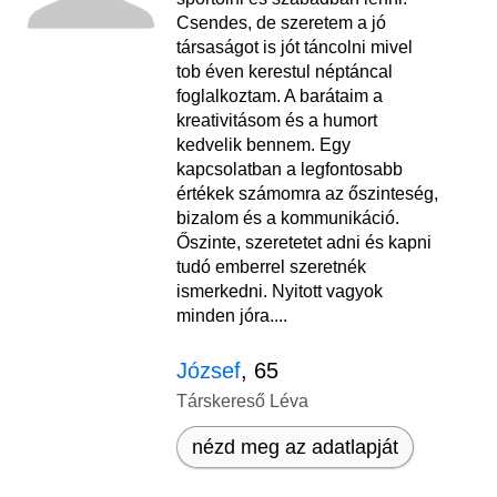
Csendes, de szeretem a jó
társaságot is jót táncolni mivel
tob éven kerestul néptáncal
foglalkoztam. A barátaim a
kreativitásom és a humort
kedvelik bennem. Egy
kapcsolatban a legfontosabb
értékek számomra az őszinteség,
bizalom és a kommunikáció.
Őszinte, szeretetet adni és kapni
tudó emberrel szeretnék
ismerkedni. Nyitott vagyok
minden jóra....
József
, 65
Társkereső Léva
nézd meg az adatlapját