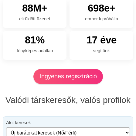
88M+
698e+
elküldött üzenet
ember kipróbálta
81%
17 éve
fényképes adatlap
segítünk
Ingyenes regisztráció
Valódi társkeresők, valós profilok
Akit keresek