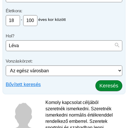
Életkora:
-
éves kor között
Hol?
Vonzáskörzet:
Bővített keresés
Keresés
Komoly kapcsolat céljából
szeretnék ismerkedni. Szeretnék
ismerkedni normális értékrenddel
rendelkező emberrel. Szeretek
sportolni és szabadban lenni.