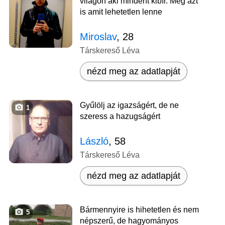
világon aki mindent kibír. Még azt
is amit lehetetlen lenne
Miroslav
, 28
Társkereső Léva
nézd meg az adatlapját
Gyűlölj az igazságért, de ne
1
szeress a hazugságért
László
, 58
Társkereső Léva
nézd meg az adatlapját
Bármennyire is hihetetlen és nem
5
népszerű, de hagyományos