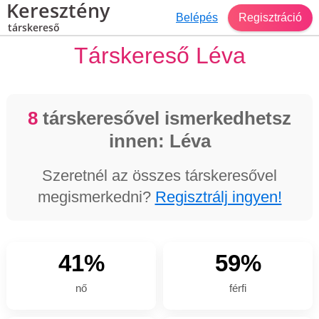
Keresztény
Belépés
Regisztráció
társkereső
Társkereső Léva
8
társkeresővel ismerkedhetsz
innen: Léva
Szeretnél az összes társkeresővel
megismerkedni?
Regisztrálj ingyen!
41%
59%
nő
férfi