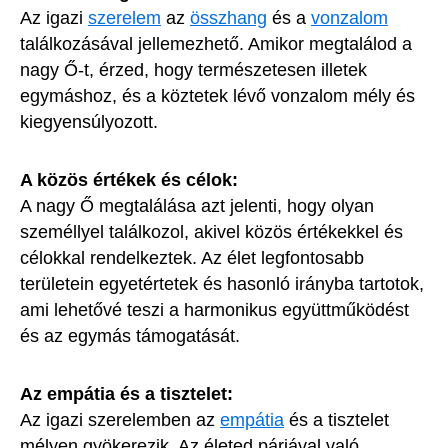
Az igazi
szerelem
az
összhang
és a
vonzalom
találkozásával jellemezhető. Amikor megtalálod a
nagy Ő-t, érzed, hogy természetesen illetek
egymáshoz, és a köztetek lévő vonzalom mély és
kiegyensúlyozott.
A közös értékek és célok:
A nagy Ő megtalálása azt jelenti, hogy olyan
személlyel találkozol, akivel közös értékekkel és
célokkal rendelkeztek. Az élet legfontosabb
területein egyetértetek és hasonló irányba tartotok,
ami lehetővé teszi a harmonikus együttműködést
és az egymás támogatását.
Az empátia és a tisztelet:
Az igazi szerelemben az
empátia
és a tisztelet
mélyen gyökerezik. Az életed párjával való