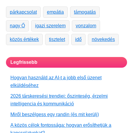
párkapcsolat
empátia
támogatás
nagy Ő
igazi szerelem
vonzalom
közös értékek
tisztelet
idő
növekedés
Legfrissebb
Hogyan használd az AI-t a jobb első üzenet
elküldéséhez
2026 társkeresési trendjei: őszinteség, érzelmi
intelligencia és kommunikáció
Miről beszélgess egy randin (és mit kerülj)
A közös célok fontossága: hogyan erősíthetjük a
kapcsolatunkat?