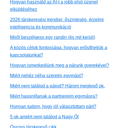
Hogyan használd az AI-t a jobb első üzenet
elküldéséhez
2026 társkeresési trendjei: őszinteség, érzelmi
intelligencia és kommunikáció
Miről beszélgess egy randin (és mit kerülj)
A közös célok fontossága: hogyan erősíthetjük a
kapcsolatunkat?
Hogyan ismerkedjünk meg a párunk gyerekével?
Miért nehéz néha szeretni egymást?
Miért nem találod a párod? Három meglepő ok.
Miért hasonlítanak a partnereim egymásra?
Honnan tudom, hogy jól választottam párt?
5 ok amiért nem találod a Nagy Őt
Összes társkereső cikk