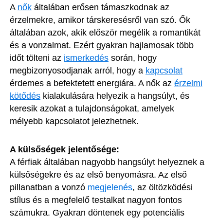
A
nők
általában erősen támaszkodnak az
érzelmekre, amikor társkeresésről van szó. Ők
általában azok, akik először megélik a romantikát
és a vonzalmat. Ezért gyakran hajlamosak több
időt tölteni az
ismerkedés
során, hogy
megbizonyosodjanak arról, hogy a
kapcsolat
érdemes a befektetett energiára. A nők az
érzelmi
kötődés
kialakulására helyezik a hangsúlyt, és
keresik azokat a tulajdonságokat, amelyek
mélyebb kapcsolatot jelezhetnek.
A külsőségek jelentősége:
A férfiak általában nagyobb hangsúlyt helyeznek a
külsőségekre és az első benyomásra. Az első
pillanatban a vonzó
megjelenés
, az öltözködési
stílus és a megfelelő testalkat nagyon fontos
számukra. Gyakran döntenek egy potenciális