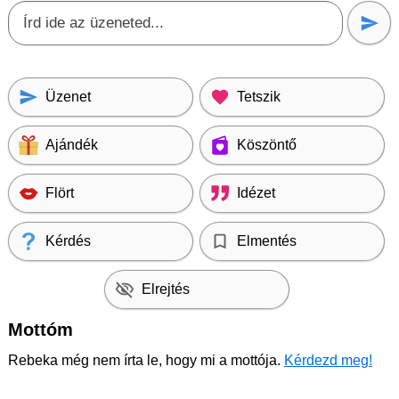
Üzenet
Tetszik
Ajándék
Köszöntő
Flört
Idézet
Kérdés
Elmentés
Elrejtés
Mottóm
Rebeka még nem írta le, hogy mi a mottója.
Kérdezd meg!