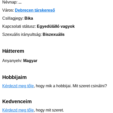
Névnap:
...
Város:
Debrecen társkereső
Csillagjegy:
Bika
Kapcsolati státusz:
Egyedülálló vagyok
Szexuális irányultság:
Biszexuális
Hátterem
Anyanyelv:
Magyar
Hobbijaim
Kérdezd meg tőle
, hogy mik a hobbijai. Mit szeret csinálni?
Kedvenceim
Kérdezd meg tőle
, hogy mit szeret.