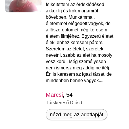
felkeltettem az érdeklődésed
akkor írj és írok magamról
bővebben. Munkámmal,
életemmel elégedett vagyok, de
a főszereplőmet még keresem
életem filmjéhez. Egyszerű életet
élek, ehhez keresem párom.
Szeretem az életet, szeretek
nevetni, szebb az élet ha mosoly
vesz körül. Még személyesen
nem ismersz meg addig ne ítélj.
Én is keresem az igazi társat, de
mindenben benne vagyok....
Marcsi
, 54
Társkereső Diósd
nézd meg az adatlapját