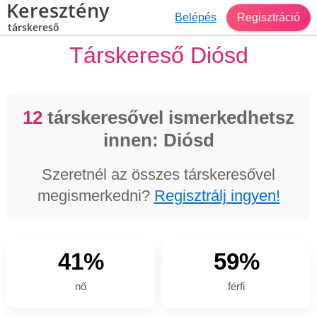
Keresztény
Belépés
Regisztráció
társkereső
Társkereső Diósd
12
társkeresővel ismerkedhetsz
innen: Diósd
Szeretnél az összes társkeresővel
megismerkedni?
Regisztrálj ingyen!
41%
59%
nő
férfi