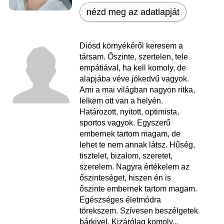
nézd meg az adatlapját
Diósd környékéről keresem a
társam. Őszinte, szertelen, tele
empátiával, ha kell komoly, de
alapjába véve jókedvű vagyok.
Ami a mai világban nagyon ritka,
lelkem ott van a helyén.
Határozott, nyitott, optimista,
sportos vagyok. Egyszerű
embernek tartom magam, de
lehet te nem annak látsz. Hűség,
tisztelet, bizalom, szeretet,
szerelem. Nagyra értékelem az
őszinteséget, hiszen én is
őszinte embernek tartom magam.
Egészséges életmódra
törekszem. Szívesen beszélgetek
bárkivel. Kizárólag komoly...