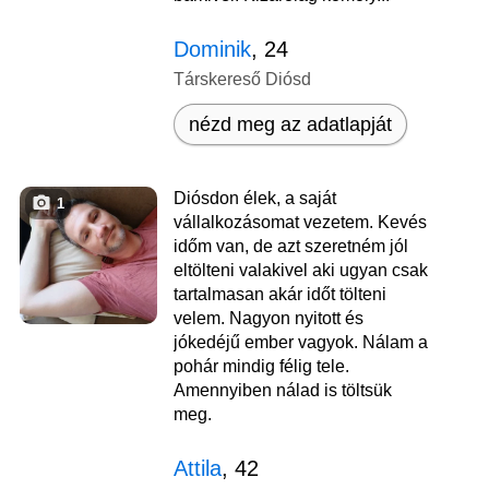
Dominik
, 24
Társkereső Diósd
nézd meg az adatlapját
Diósdon élek, a saját
1
vállalkozásomat vezetem. Kevés
időm van, de azt szeretném jól
eltölteni valakivel aki ugyan csak
tartalmasan akár időt tölteni
velem. Nagyon nyitott és
jókedéjű ember vagyok. Nálam a
pohár mindig félig tele.
Amennyiben nálad is töltsük
meg.
Attila
, 42