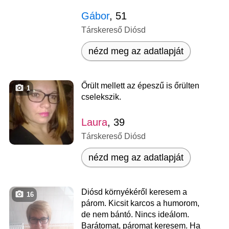
Gábor
, 51
Társkereső Diósd
nézd meg az adatlapját
Őrült mellett az épeszű is őrülten
1
cselekszik.
Laura
, 39
Társkereső Diósd
nézd meg az adatlapját
Diósd környékéről keresem a
16
párom. Kicsit karcos a humorom,
de nem bántó. Nincs ideálom.
Barátomat, páromat keresem. Ha