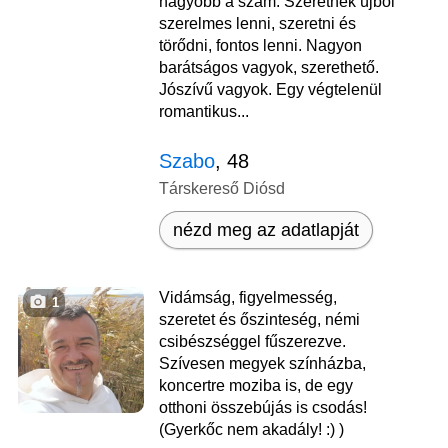
nagyobb a szám. Szeretnék újból
szerelmes lenni, szeretni és
törődni, fontos lenni. Nagyon
barátságos vagyok, szerethető.
Jószívű vagyok. Egy végtelenül
romantikus...
Szabo
, 48
Társkereső Diósd
nézd meg az adatlapját
Vidámság, figyelmesség,
1
szeretet és őszinteség, némi
csibészséggel fűszerezve.
Szívesen megyek színházba,
koncertre moziba is, de egy
otthoni összebújás is csodás!
(Gyerkőc nem akadály! :) )