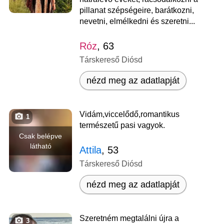
pillanat szépségeire, barátkozni,
nevetni, elmélkedni és szeretni...
Róz
, 63
Társkereső Diósd
nézd meg az adatlapját
Vidám,viccelődő,romantikus
1
természetű pasi vagyok.
Csak belépve
látható
Attila
, 53
Társkereső Diósd
nézd meg az adatlapját
Szeretném megtalálni újra a
3