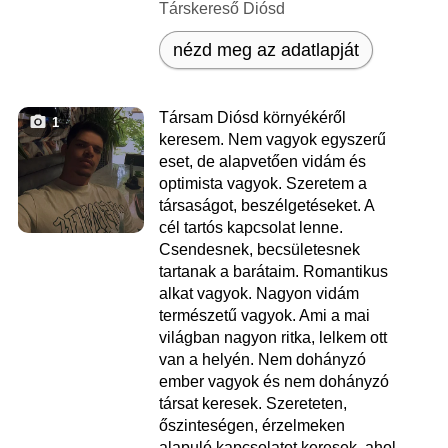
Társkereső Diósd
nézd meg az adatlapját
Társam Diósd környékéről
1
keresem. Nem vagyok egyszerű
eset, de alapvetően vidám és
optimista vagyok. Szeretem a
társaságot, beszélgetéseket. A
cél tartós kapcsolat lenne.
Csendesnek, becsületesnek
tartanak a barátaim. Romantikus
alkat vagyok. Nagyon vidám
természetű vagyok. Ami a mai
világban nagyon ritka, lelkem ott
van a helyén. Nem dohányzó
ember vagyok és nem dohányzó
társat keresek. Szereteten,
őszinteségen, érzelmeken
alapuló kapcsolatot keresek, ahol