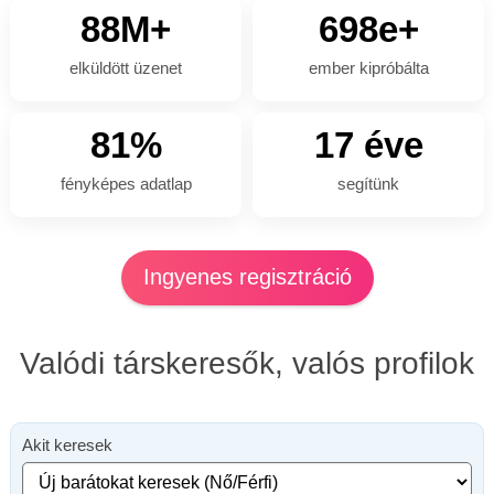
88M+
698e+
elküldött üzenet
ember kipróbálta
81%
17 éve
fényképes adatlap
segítünk
Ingyenes regisztráció
Valódi társkeresők, valós profilok
Akit keresek