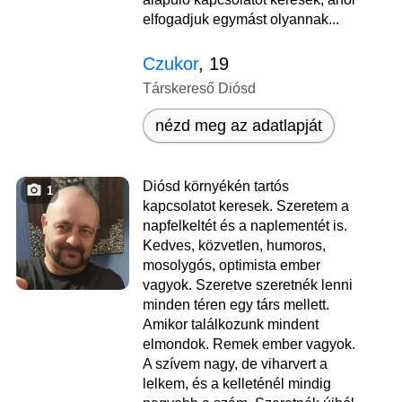
elfogadjuk egymást olyannak...
Czukor
, 19
Társkereső Diósd
nézd meg az adatlapját
Diósd környékén tartós
1
kapcsolatot keresek. Szeretem a
napfelkeltét és a naplementét is.
Kedves, közvetlen, humoros,
mosolygós, optimista ember
vagyok. Szeretve szeretnék lenni
minden téren egy társ mellett.
Amikor találkozunk mindent
elmondok. Remek ember vagyok.
A szívem nagy, de viharvert a
lelkem, és a kelleténél mindig