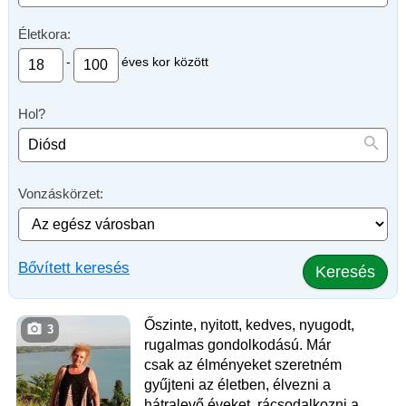
Életkora:
-
éves kor között
Hol?
Vonzáskörzet:
Bővített keresés
Keresés
Őszinte, nyitott, kedves, nyugodt,
3
rugalmas gondolkodású. Már
csak az élményeket szeretném
gyűjteni az életben, élvezni a
hátralevő éveket, rácsodalkozni a