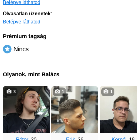
Belépve láthatod
Olvasatlan üzenetek:
Belépve láthatod
Prémium tagság
Nincs
Olyanok, mint Balázs
3
1
1
Péter
Erik
Kornél
, 20
, 26
, 18