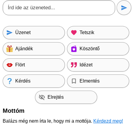
Üzenet
Tetszik
Ajándék
Köszöntő
Flört
Idézet
Kérdés
Elmentés
Elrejtés
Mottóm
Balázs még nem írta le, hogy mi a mottója.
Kérdezd meg!