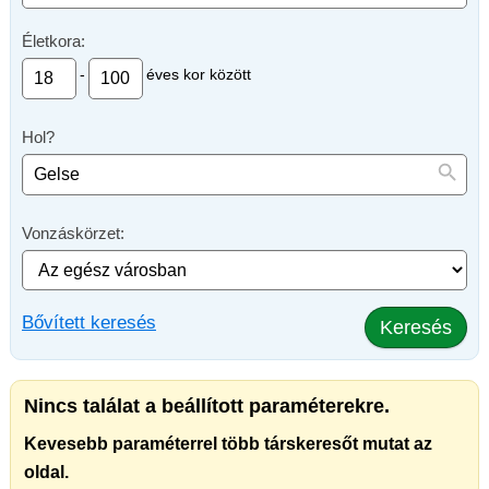
Életkora:
-
éves kor között
Hol?
Vonzáskörzet:
Bővített keresés
Keresés
Nincs találat a beállított paraméterekre.
Kevesebb paraméterrel több társkeresőt mutat az
oldal.