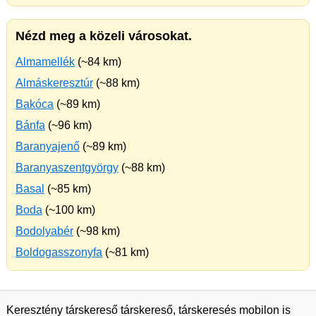
Nézd meg a közeli városokat.
Almamellék
(~84 km)
Almáskeresztúr
(~88 km)
Bakóca
(~89 km)
Bánfa
(~96 km)
Baranyajenő
(~89 km)
Baranyaszentgyörgy
(~88 km)
Basal
(~85 km)
Boda
(~100 km)
Bodolyabér
(~98 km)
Boldogasszonyfa
(~81 km)
Keresztény társkereső társkereső, társkeresés mobilon is