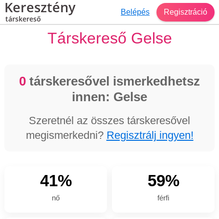
Keresztény
Belépés
Regisztráció
társkereső
Társkereső Gelse
0
társkeresővel ismerkedhetsz
innen: Gelse
Szeretnél az összes társkeresővel
megismerkedni?
Regisztrálj ingyen!
41%
59%
nő
férfi