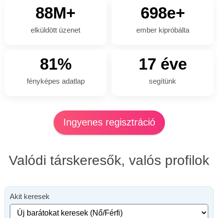
88M+
698e+
elküldött üzenet
ember kipróbálta
81%
17 éve
fényképes adatlap
segítünk
Ingyenes regisztráció
Valódi társkeresők, valós profilok
Akit keresek