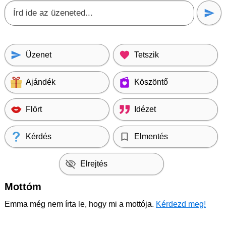
Üzenet
Tetszik
Ajándék
Köszöntő
Flört
Idézet
Kérdés
Elmentés
Elrejtés
Mottóm
Emma még nem írta le, hogy mi a mottója.
Kérdezd meg!