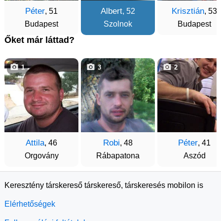
Péter
Albert
Krisztián
, 51
, 52
, 53
Budapest
Szolnok
Budapest
Őket már láttad?
1
3
2
Attila
Robi
Péter
, 46
, 48
, 41
Orgovány
Rábapatona
Aszód
Keresztény társkereső társkereső, társkeresés mobilon is
Elérhetőségek