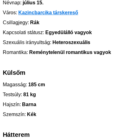
Névnap:
július 15.
Város:
Kazincbarcika társkereső
Csillagjegy:
Rák
Kapcsolati státusz:
Egyedülálló vagyok
Szexuális irányultság:
Heteroszexuális
Romantika:
Reménytelenül romantikus vagyok
Külsőm
Magasság:
185 cm
Testsúly:
81 kg
Hajszín:
Barna
Szemszín:
Kék
Hátterem