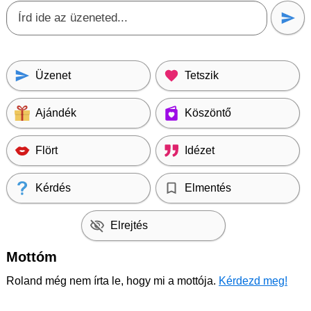
Üzenet
Tetszik
Ajándék
Köszöntő
Flört
Idézet
Kérdés
Elmentés
Elrejtés
Mottóm
Roland még nem írta le, hogy mi a mottója.
Kérdezd meg!