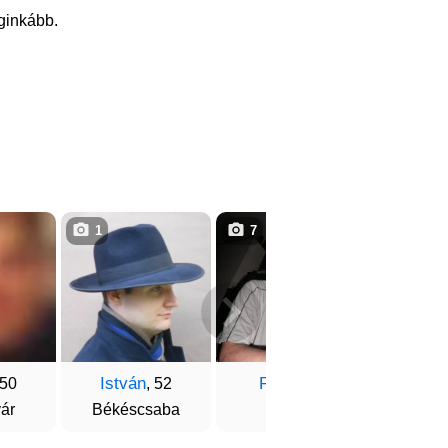
eginkább.
1
7
3
István
Roby
Mihá
 50
, 52
, 48
ár
Békéscsaba
Hatvan
Nagyk