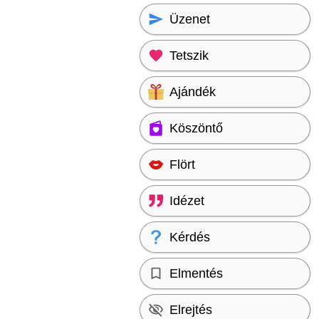
Üzenet
Tetszik
Ajándék
Köszöntő
Flört
Idézet
Kérdés
Elmentés
Elrejtés