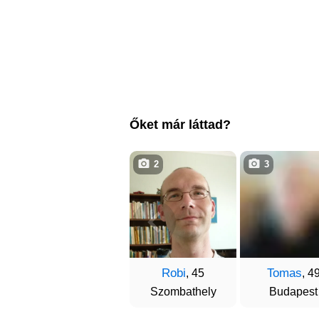
Őket már láttad?
2
3
Robi
Tomas
, 45
, 4
Szombathely
Budapest