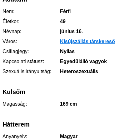
Nem:
Férfi
Életkor:
49
Névnap:
június 16.
Város:
Kisújszállás társkereső
Csillagjegy:
Nyilas
Kapcsolati státusz:
Egyedülálló vagyok
Szexuális irányultság:
Heteroszexuális
Külsőm
Magasság:
169 cm
Hátterem
Anyanyelv:
Magyar