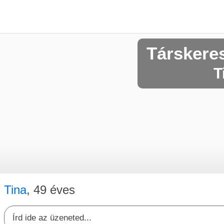
Társkeres
T
Tina
, 49 éves