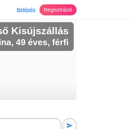
Belépés
Regisztráció
ő Kisújszállás
ina, 49 éves, férfi