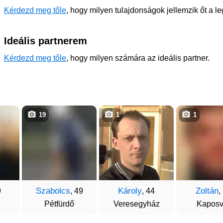
Kérdezd meg tőle
, hogy milyen tulajdonságok jellemzik őt a l
Ideális partnerem
Kérdezd meg tőle
, hogy milyen számára az ideális partner.
19
1
1
Szabolcs
Károly
Zoltán
9
, 49
, 44
,
Pétfürdő
Veresegyház
Kaposv