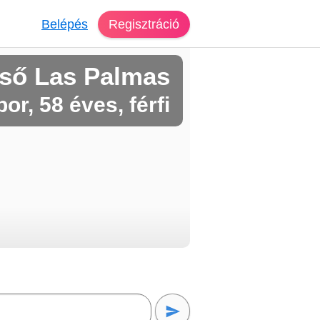
Belépés
Regisztráció
eső Las Palmas
or, 58 éves, férfi