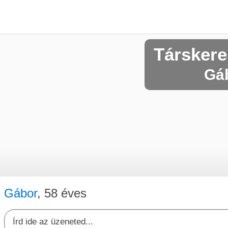
Társker
Gáb
Gábor
, 58 éves