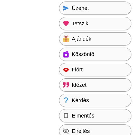
Üzenet
Tetszik
Ajándék
Köszöntő
Flört
Idézet
Kérdés
Elmentés
Elrejtés