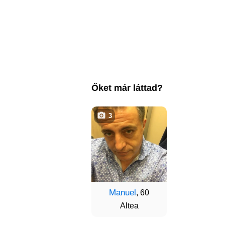
Őket már láttad?
3
Manuel
, 60
Altea