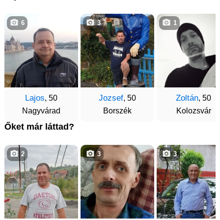
6
3
1
Lajos
Jozsef
Zoltán
, 50
, 50
, 50
Nagyvárad
Borszék
Kolozsvár
Őket már láttad?
2
3
3