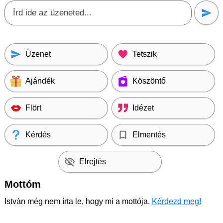
Üzenet
Tetszik
Ajándék
Köszöntő
Flört
Idézet
Kérdés
Elmentés
Elrejtés
Mottóm
István még nem írta le, hogy mi a mottója.
Kérdezd meg!