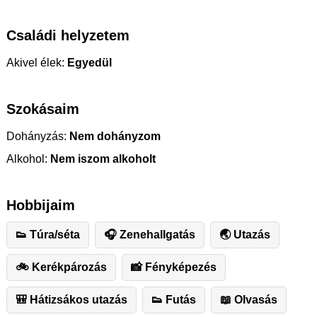
Családi helyzetem
Akivel élek:
Egyedül
Szokásaim
Dohányzás:
Nem dohányzom
Alkohol:
Nem iszom alkoholt
Hobbijaim
👟 Túra/séta
🎧 Zenehallgatás
🌏 Utazás
🚲 Kerékpározás
📸 Fényképezés
🎒 Hátizsákos utazás
👟 Futás
📖 Olvasás