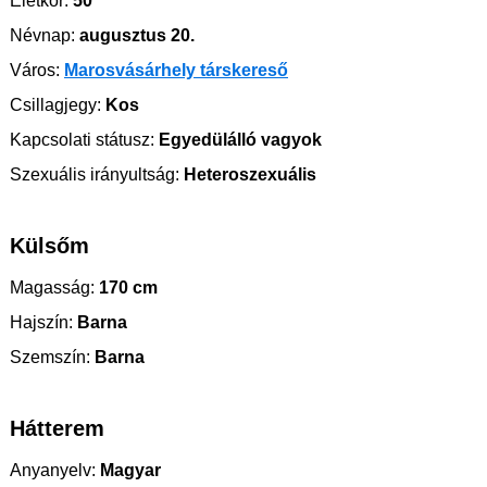
Életkor:
50
Névnap:
augusztus 20.
Város:
Marosvásárhely társkereső
Csillagjegy:
Kos
Kapcsolati státusz:
Egyedülálló vagyok
Szexuális irányultság:
Heteroszexuális
Külsőm
Magasság:
170 cm
Hajszín:
Barna
Szemszín:
Barna
Hátterem
Anyanyelv:
Magyar