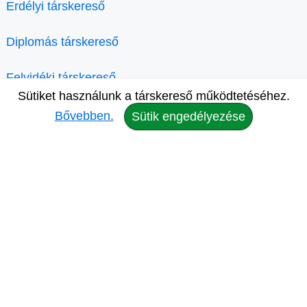
Erdélyi társkereső
Diplomás társkereső
Felvidéki társkereső
Sütiket használunk a társkereső működtetéséhez.
Kárpátaljai társkereső
Bővebben.
Sütik engedélyezése
Vajdasági társkereső
Szlovákiai társkereső
Londoni társkereső
Társkereső Magyarország
Magazin