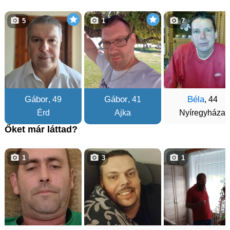
5
1
7
Gábor
Gábor
Béla
, 49
, 41
, 44
Érd
Ajka
Nyíregyháza
Őket már láttad?
1
3
1