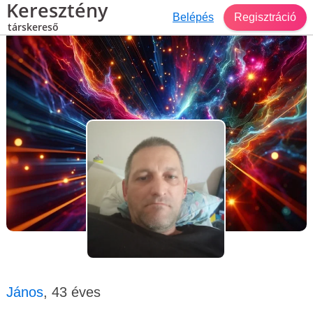
Keresztény
Belépés
Regisztráció
társkereső
Társkereső Komárom
János, 43 éves, férfi
János
, 43 éves