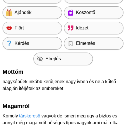
Ajándék
Köszöntő
Flört
Idézet
Kérdés
Elmentés
Elrejtés
Mottóm
nagyképűek inkább kerűljenek nagy ívben és ne a kűlső
alapján ítéljétek az embereket
Magamról
Komoly
társkereső
vagyok de ismerj meg ugy a biztos es
annyit még magamról hűséges típus vagyok ami már ritka