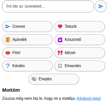
Üzenet
Tetszik
Ajándék
Köszöntő
Flört
Idézet
Kérdés
Elmentés
Elrejtés
Mottóm
Zsuzsa még nem írta le, hogy mi a mottója.
Kérdezd meg!