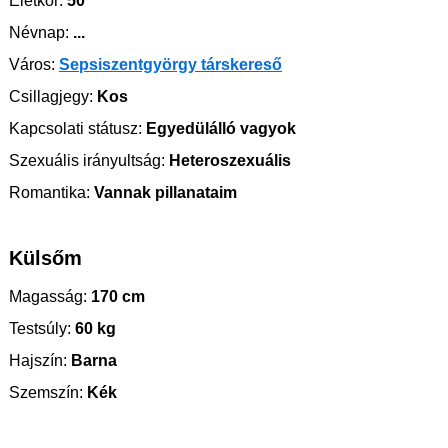
Életkor:
50
Névnap:
...
Város:
Sepsiszentgyörgy társkereső
Csillagjegy:
Kos
Kapcsolati státusz:
Egyedülálló vagyok
Szexuális irányultság:
Heteroszexuális
Romantika:
Vannak pillanataim
Külsőm
Magasság:
170 cm
Testsúly:
60 kg
Hajszín:
Barna
Szemszín:
Kék