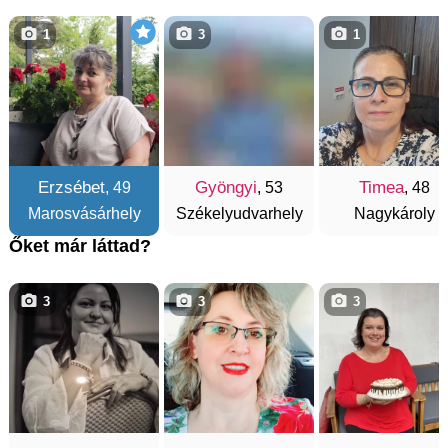
1
3
1
Erzsébet
Gyöngyi
Timea
, 49
, 53
, 48
Marosvásárhely
Székelyudvarhely
Nagykároly
Őket már láttad?
3
3
3