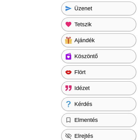
Üzenet
Tetszik
Ajándék
Köszöntő
Flört
Idézet
Kérdés
Elmentés
Elrejtés