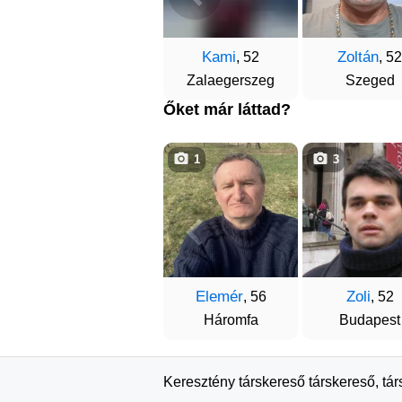
Kami
Zoltán
, 52
, 52
Zalaegerszeg
Szeged
Őket már láttad?
1
3
Elemér
Zoli
, 56
, 52
Háromfa
Budapest
Keresztény társkereső társkereső, tá