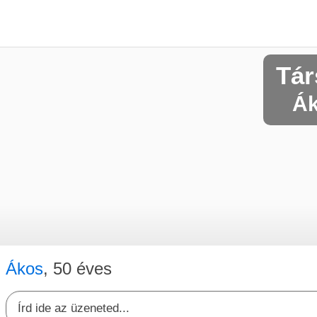
Tár
Ák
Ákos
, 50 éves