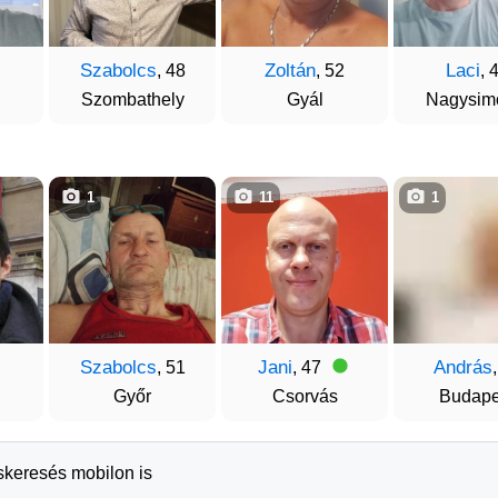
Szabolcs
Zoltán
Laci
, 48
, 52
, 
Szombathely
Gyál
Nagysim
1
11
1
Szabolcs
Jani
András
, 51
, 47
Győr
Csorvás
Budape
rskeresés mobilon is