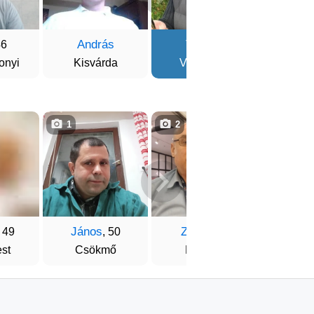
András
Tibi
Kris
46
, 53
onyi
Kisvárda
Veszprém
Gy
1
2
1
János
Zsolti
Vég
, 49
, 50
, 56
st
Csökmő
Miskolc
Buda