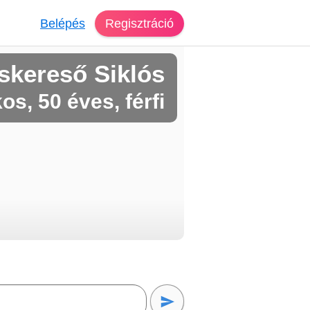
Belépés
Regisztráció
skereső Siklós
os, 50 éves, férfi