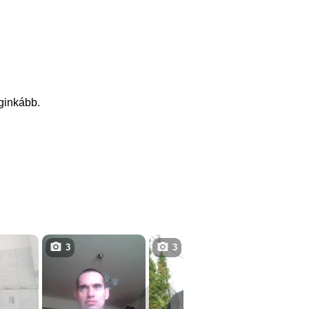
eginkább.
3
3
1