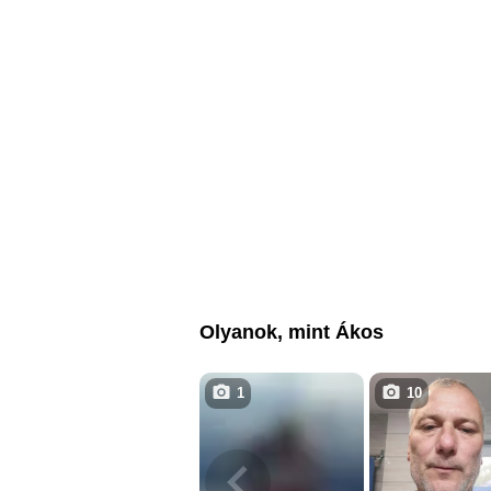
Olyanok, mint Ákos
1
10