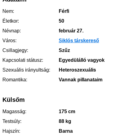
Nem:
Férfi
Életkor:
50
Névnap:
február 27.
Város:
Siklós társkereső
Csillagjegy:
Szűz
Kapcsolati státusz:
Egyedülálló vagyok
Szexuális irányultság:
Heteroszexuális
Romantika:
Vannak pillanataim
Külsőm
Magasság:
175 cm
Testsúly:
88 kg
Hajszín:
Barna