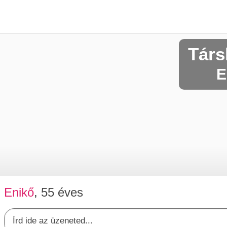
Társ
E
Enikő
, 55 éves