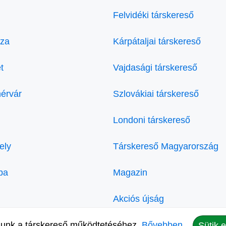
Felvidéki társkereső
áza
Kárpátaljai társkereső
t
Vajdasági társkereső
hérvár
Szlovákiai társkereső
Londoni társkereső
ely
Társkereső Magyarország
ba
Magazin
Akciós újság
lunk a társkereső működtetéséhez.
Bővebben.
Kozmetika Rákosmente
Sütik 