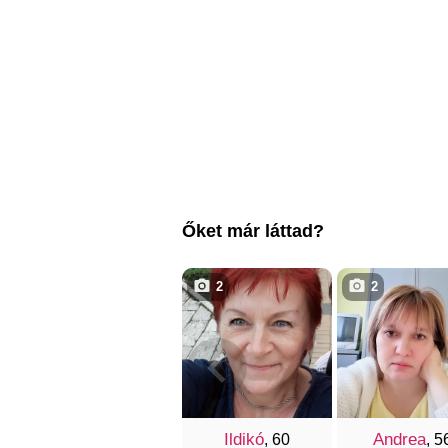
Őket már láttad?
2
2
Ildikó
Andrea
, 60
, 5