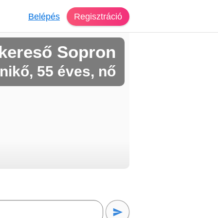
Belépés
Regisztráció
kereső Sopron
nikő, 55 éves, nő