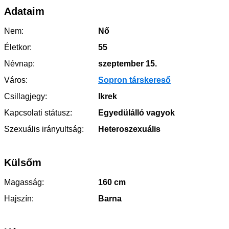
Adataim
Nem:
Nő
Életkor:
55
Névnap:
szeptember 15.
Város:
Sopron társkereső
Csillagjegy:
Ikrek
Kapcsolati státusz:
Egyedülálló vagyok
Szexuális irányultság:
Heteroszexuális
Külsőm
Magasság:
160 cm
Hajszín:
Barna