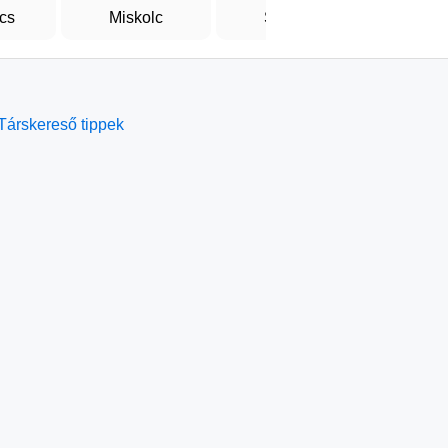
cs
Miskolc
Szeged
F
Társkereső tippek