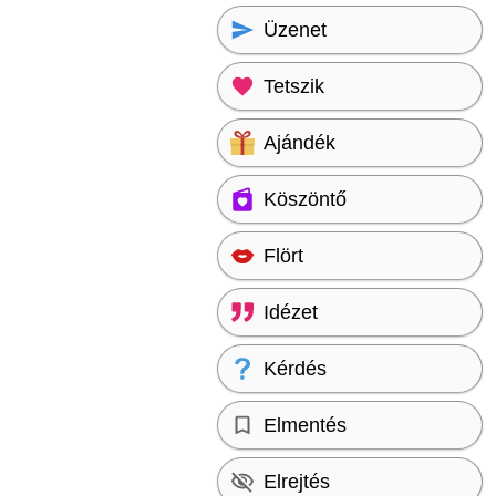
Üzenet
Tetszik
Ajándék
Köszöntő
Flört
Idézet
Kérdés
Elmentés
Elrejtés