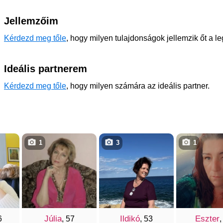
Jellemzőim
Kérdezd meg tőle
, hogy milyen tulajdonságok jellemzik őt a l
Ideális partnerem
Kérdezd meg tőle
, hogy milyen számára az ideális partner.
1
3
1
Júlia
Ildikó
Eszter
6
, 57
, 53
,