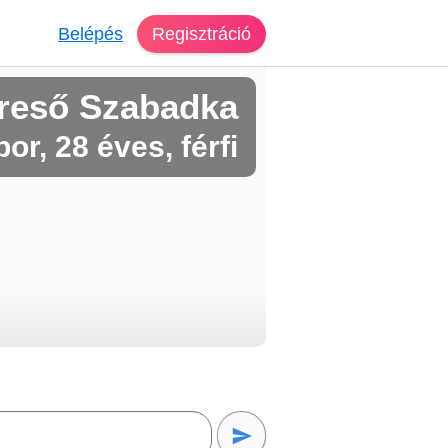
Belépés
Regisztráció
reső Szabadka
bor, 28 éves, férfi