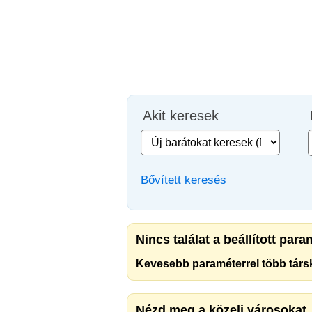
Akit keresek
Bővített keresés
Nincs találat a beállított par
Kevesebb paraméterrel több társk
Nézd meg a közeli városokat.