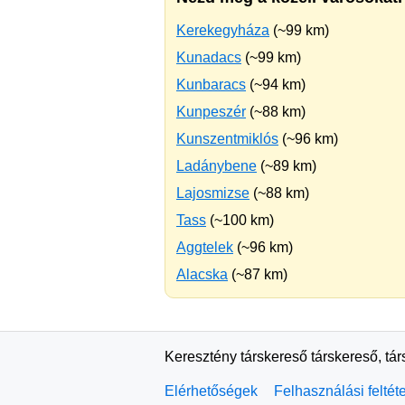
Kerekegyháza
(~99 km)
Kunadacs
(~99 km)
Kunbaracs
(~94 km)
Kunpeszér
(~88 km)
Kunszentmiklós
(~96 km)
Ladánybene
(~89 km)
Lajosmizse
(~88 km)
Tass
(~100 km)
Aggtelek
(~96 km)
Alacska
(~87 km)
Keresztény társkereső társkereső, tá
Elérhetőségek
Felhasználási feltét