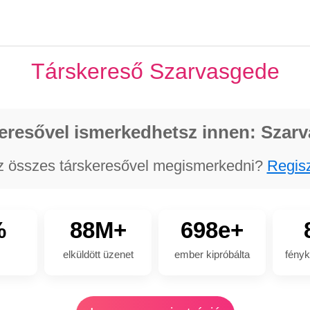
Társkereső Szarvasgede
eresővel ismerkedhetsz innen: Szar
z összes társkeresővel megismerkedni?
Regisz
%
88M+
698e+
elküldött üzenet
ember kipróbálta
fényk