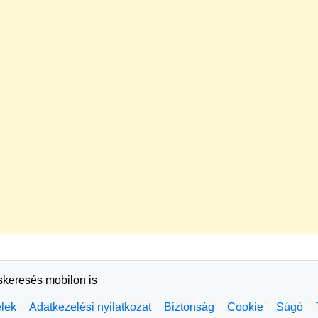
rskeresés mobilon is
elek
Adatkezelési nyilatkozat
Biztonság
Cookie
Súgó