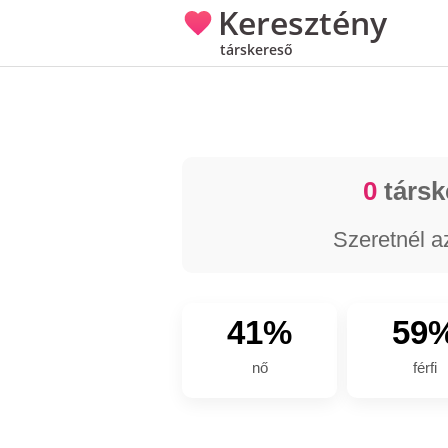
Keresztény
társkereső
0
társk
Szeretnél a
41%
59
nő
férfi