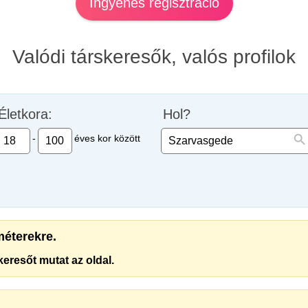
Ingyenes regisztráció
Valódi társkeresők, valós profilok
Életkora:
Hol?
-
éves kor között
améterekre.
eresőt mutat az oldal.