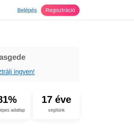
Belépés
Regisztráció
vasgede
trálj ingyen!
81%
17 éve
épes adatlap
segítünk