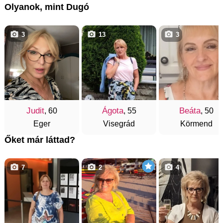
Olyanok, mint Dugó
3
13
3
Judit
Ágota
Beáta
, 60
, 55
, 50
Eger
Visegrád
Körmend
Őket már láttad?
7
2
4