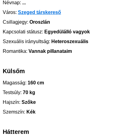
Névnap:
...
Város:
Szeged társkereső
Csillagjegy:
Oroszlán
Kapcsolati státusz:
Egyedülálló vagyok
Szexuális irányultság:
Heteroszexuális
Romantika:
Vannak pillanataim
Külsőm
Magasság:
160 cm
Testsúly:
70 kg
Hajszín:
Szőke
Szemszín:
Kék
Hátterem