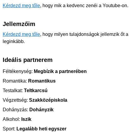
Kérdezd meg tőle
, hogy mik a kedvenc zenéi a Youtube-on.
Jellemzőim
Kérdezd meg tőle
, hogy milyen tulajdonságok jellemzik őt a
leginkább.
Ideális partnerem
Féltékenység:
Megbízik a partnerében
Romantika:
Romantikus
Testalkat:
Teltkarcsú
Végzettség:
Szakközépiskola
Dohányzás:
Dohányzik
Alkohol:
Iszik
Sport:
Legalább heti egyszer