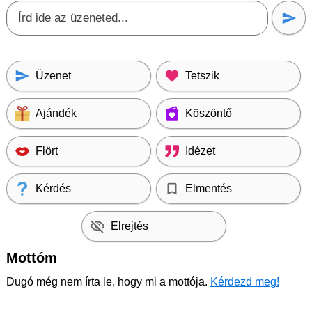
Üzenet
Tetszik
Ajándék
Köszöntő
Flört
Idézet
Kérdés
Elmentés
Elrejtés
Mottóm
Dugó még nem írta le, hogy mi a mottója.
Kérdezd meg!