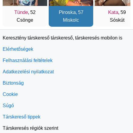
Tünde
Piroska
Kata
, 52
, 57
, 59
Csönge
Miskolc
Sóskút
Keresztény társkereső társkereső, társkeresés mobilon is
Elérhetőségek
Felhasználási feltételek
Adatkezelési nyilatkozat
Biztonság
Cookie
Súgó
Társkereső tippek
Társkeresés régiók szerint