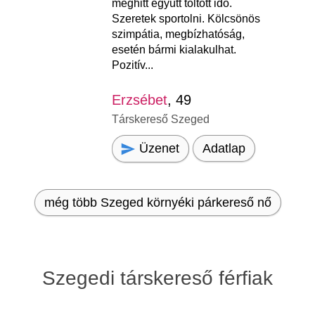
meghitt együtt töltött idő.
Szeretek sportolni. Kölcsönös
szimpátia, megbízhatóság,
esetén bármi kialakulhat.
Pozitív...
Erzsébet
, 49
Társkereső Szeged
Üzenet
Adatlap
még több Szeged környéki párkereső nő
Szegedi társkereső férfiak