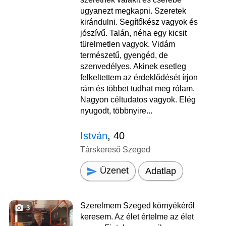
ugyanezt megkapni. Szeretek
kirándulni. Segítőkész vagyok és
jószívű. Talán, néha egy kicsit
türelmetlen vagyok. Vidám
természetű, gyengéd, de
szenvedélyes. Akinek esetleg
felkeltettem az érdeklődését írjon
rám és többet tudhat meg rólam.
Nagyon céltudatos vagyok. Elég
nyugodt, többnyire...
István
, 40
Társkereső Szeged
Üzenet
Adatlap
Szerelmem Szeged környékéről
3
keresem. Az élet értelme az élet