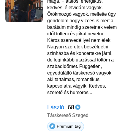
maga. Fiatalos, energikus,
kedves, életvidám vagyok.
Örökmozgó vagyok, mellette úgy
gondolom hogy vicces is mert a
barátaim mindig szeretnek velem
időt tölteni és jókat nevetni.
Káros szenvedéllyel nem élek.
Nagyon szeretek beszélgetni,
színházba és koncertekre járni,
de leginkább utazással töltöm a
szabadidőmet. Független,
egyedülálló társkereső vagyok,
aki tartalmas, romantikus
kapcsolatra vágyik. Kedves,
szerető és humoros...
László
, 68
Társkereső Szeged
Prémium tag