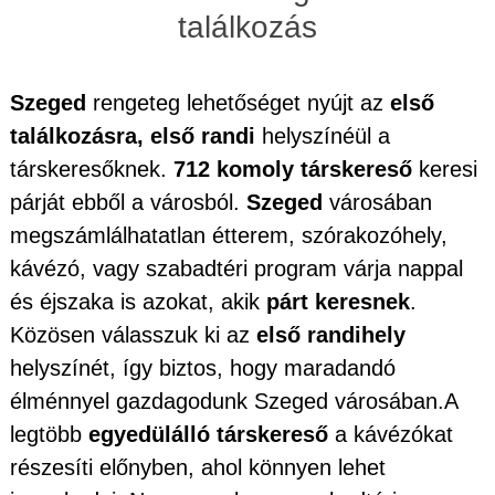
találkozás
Szeged
rengeteg lehetőséget nyújt az
első
találkozásra, első randi
helyszínéül a
társkeresőknek.
712 komoly társkereső
keresi
párját ebből a városból.
Szeged
városában
megszámlálhatatlan étterem, szórakozóhely,
kávézó, vagy szabadtéri program várja nappal
és éjszaka is azokat, akik
párt keresnek
.
Közösen válasszuk ki az
első randihely
helyszínét, így biztos, hogy maradandó
élménnyel gazdagodunk Szeged városában.A
legtöbb
egyedülálló társkereső
a kávézókat
részesíti előnyben, ahol könnyen lehet