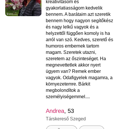
kreativitásom és
gyakorlatiasságom kedvelik
bennem. A barátaim azt szeretik
bennem hogy nagyon segítőkész
és nagy lelkű vagyok és a
helyzettől függően komoly is ha
arról van szó. Kedves, szerető és
humoros embernek tartom
magam. Szeretek utazni,
szeretem az őszinteséget. Ha
megnevettetlek akkor nyert
ügyem van? Remek ember
vagyok. Odafigyelek magamra, a
környezetemre. Bárkit
megbolondítok a
személyiségemmel....
Andrea
, 53
Társkereső Szeged