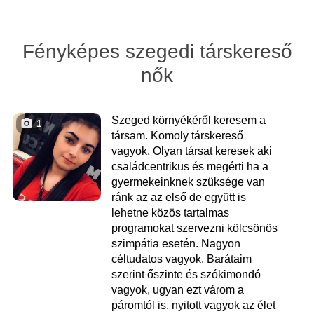
Fényképes szegedi társkereső
nők
Szeged környékéről keresem a
1
társam. Komoly társkereső
vagyok. Olyan társat keresek aki
családcentrikus és megérti ha a
gyermekeinknek szüksége van
ránk az az első de együtt is
lehetne közös tartalmas
programokat szervezni kölcsönös
szimpátia esetén. Nagyon
céltudatos vagyok. Barátaim
szerint őszinte és szókimondó
vagyok, ugyan ezt várom a
páromtól is, nyitott vagyok az élet