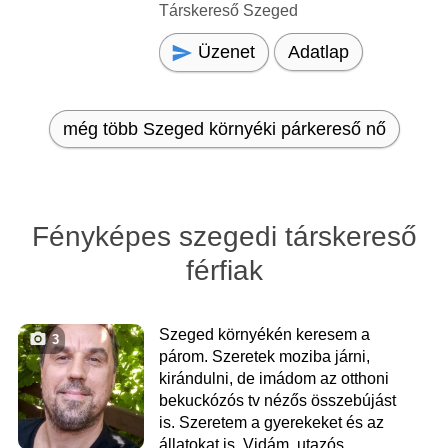
Társkereső Szeged
Üzenet
Adatlap
még több Szeged környéki párkereső nő
Fényképes szegedi társkereső
férfiak
Szeged környékén keresem a
3
párom. Szeretek moziba járni,
kirándulni, de imádom az otthoni
bekuckózós tv nézős összebújást
is. Szeretem a gyerekeket és az
állatokat is. Vidám, utazós,