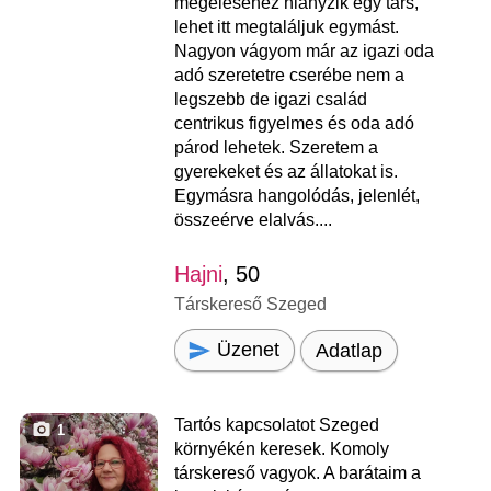
megéléséhez hiányzik egy társ,
lehet itt megtaláljuk egymást.
Nagyon vágyom már az igazi oda
adó szeretetre cserébe nem a
legszebb de igazi család
centrikus figyelmes és oda adó
párod lehetek. Szeretem a
gyerekeket és az állatokat is.
Egymásra hangolódás, jelenlét,
összeérve elalvás....
Hajni
, 50
Társkereső Szeged
Üzenet
Adatlap
Tartós kapcsolatot Szeged
1
környékén keresek. Komoly
társkereső vagyok. A barátaim a