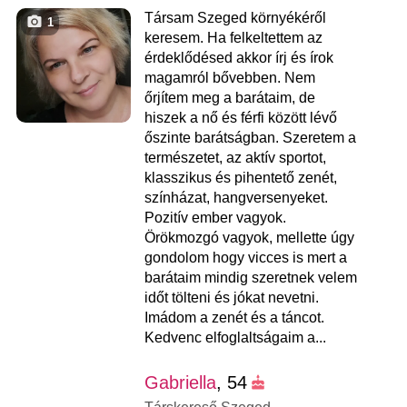
Társam Szeged környékéről
1
keresem. Ha felkeltettem az
érdeklődésed akkor írj és írok
magamról bővebben. Nem
őrjítem meg a barátaim, de
hiszek a nő és férfi között lévő
őszinte barátságban. Szeretem a
természetet, az aktív sportot,
klasszikus és pihentető zenét,
színházat, hangversenyeket.
Pozitív ember vagyok.
Örökmozgó vagyok, mellette úgy
gondolom hogy vicces is mert a
barátaim mindig szeretnek velem
időt tölteni és jókat nevetni.
Imádom a zenét és a táncot.
Kedvenc elfoglaltságaim a...
Gabriella
, 54