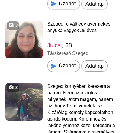
Üzenet
Adatlap
Szegedi elvált egy gyermekes
3
anyuka vagyok 38 éves
Julcsi
, 38
Társkereső Szeged
Üzenet
Adatlap
Szeged környékén keresem a
3
párom. Nem az a fontos,
milyenek látom magam, hanem
az, hogy Te milyenek látsz.
Kizárólag komoly kapcsolatban
gondolkodom. Koromhoz és
lakóhelyemhez közel keresem a
társam. Számomra a személyes