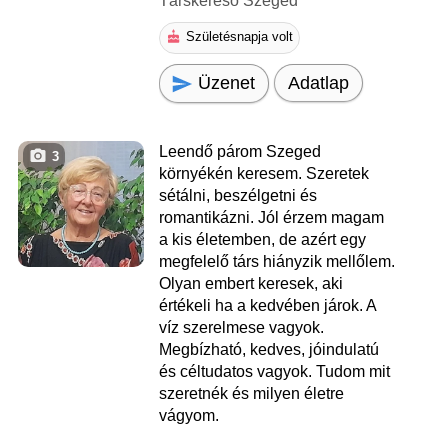
Társkereső Szeged
Születésnapja volt
Üzenet
Adatlap
Leendő párom Szeged
3
környékén keresem. Szeretek
sétálni, beszélgetni és
romantikázni. Jól érzem magam
a kis életemben, de azért egy
megfelelő társ hiányzik mellőlem.
Olyan embert keresek, aki
értékeli ha a kedvében járok. A
víz szerelmese vagyok.
Megbízható, kedves, jóindulatú
és céltudatos vagyok. Tudom mit
szeretnék és milyen életre
vágyom.