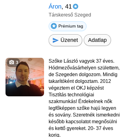
Áron
, 41
Társkereső Szeged
Prémium tag
Üzenet
Adatlap
Szőke László vagyok 37 éves.
3
Hódmezővásárhelyen születtem,
de Szegeden dolgozom. Mindig
takarítóként dolgoztam. 2012
végeztem el OKJ képzést
Tisztítás technológiai
szakmunkás! Érdekelnek nők
legfőképpen szőke hajú legyen
és sovány. Szeretnék ismerkedni
később kapcsolatot megnősülni
és kettő gyereket. 20- 37 éves
korig.