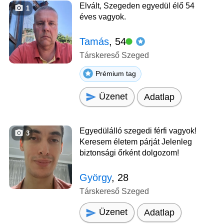
Elvált, Szegeden egyedül élő 54
1
éves vagyok.
Tamás
, 54
Társkereső Szeged
Prémium tag
Üzenet
Adatlap
Egyedülálló szegedi férfi vagyok!
3
Keresem életem párját Jelenleg
biztonsági őrként dolgozom!
György
, 28
Társkereső Szeged
Üzenet
Adatlap