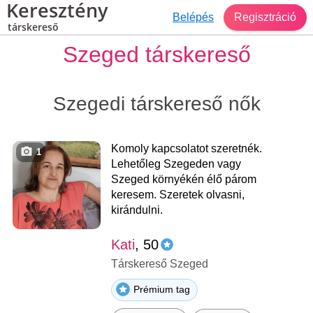
Keresztény
Belépés
Regisztráció
társkereső
Szeged társkereső
Szegedi társkereső nők
Komoly kapcsolatot szeretnék.
1
Lehetőleg Szegeden vagy
Szeged környékén élő párom
keresem. Szeretek olvasni,
kirándulni.
Kati
, 50
Társkereső Szeged
Prémium tag