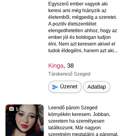
Egyszerű ember vagyok aki
keresi ami még hiányzik az
életemből, mégpedig a szeretet.
A pozitív életszemlélet
elengedhetetlen ahhoz, hogy az
ember jól és boldogan tudjon
élni. Nem azt keresem akivel el
tudok éldegélni, hanem azt aki...
Kinga
, 38
Társkereső Szeged
Üzenet
Adatlap
Leendő párom Szeged
1
környékén keresem. Jobban,
szeretem ha személyesen
találkozunk. Már nagyon
szeretném megtalálni a páromat.