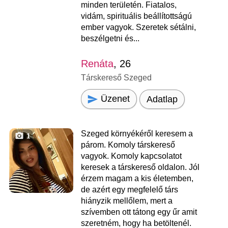
minden területén. Fiatalos,
vidám, spirituális beállítottságú
ember vagyok. Szeretek sétálni,
beszélgetni és...
Renáta
, 26
Társkereső Szeged
Üzenet
Adatlap
Szeged környékéről keresem a
1
párom. Komoly társkereső
vagyok. Komoly kapcsolatot
keresek a társkereső oldalon. Jól
érzem magam a kis életemben,
de azért egy megfelelő társ
hiányzik mellőlem, mert a
szívemben ott tátong egy űr amit
szeretném, hogy ha betöltenél.