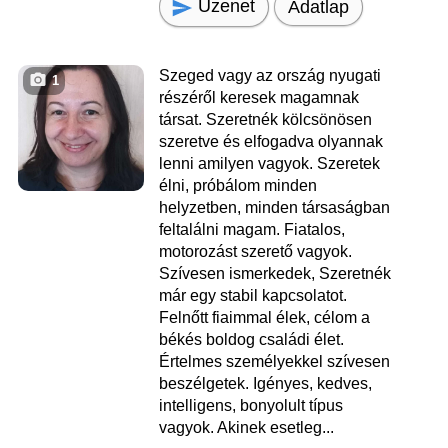
Üzenet
Adatlap
Szeged vagy az ország nyugati
1
részéről keresek magamnak
társat. Szeretnék kölcsönösen
szeretve és elfogadva olyannak
lenni amilyen vagyok. Szeretek
élni, próbálom minden
helyzetben, minden társaságban
feltalálni magam. Fiatalos,
motorozást szerető vagyok.
Szívesen ismerkedek, Szeretnék
már egy stabil kapcsolatot.
Felnőtt fiaimmal élek, célom a
békés boldog családi élet.
Értelmes személyekkel szívesen
beszélgetek. Igényes, kedves,
intelligens, bonyolult típus
vagyok. Akinek esetleg...