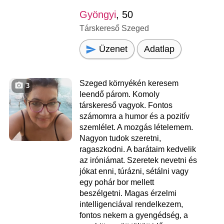
Gyöngyi
, 50
Társkereső Szeged
Üzenet
Adatlap
Szeged környékén keresem
3
leendő párom. Komoly
társkereső vagyok. Fontos
számomra a humor és a pozitív
szemlélet. A mozgás lételemem.
Nagyon tudok szeretni,
ragaszkodni. A barátaim kedvelik
az iróniámat. Szeretek nevetni és
jókat enni, túrázni, sétálni vagy
egy pohár bor mellett
beszélgetni. Magas érzelmi
intelligenciával rendelkezem,
fontos nekem a gyengédség, a