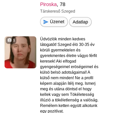
Piroska
, 78
Társkereső Szeged
Üzenet
Adatlap
Üdvözlök minden kedves
1
látogatót! Szeged élö 30-35 év
körüli gyermektelen és
gyerekmentes életre vágyo férfit
keresek! Aki elfogad
gyengeségeimel eröségeimel és
külsö belsö adotságaimal! A
külső nem minden! Ne a profil
képem alapján ítélj meg. Ismerj
meg és utána döntsd el hogy
kellek vagy sem Tökéletesség
illúzió a tökéletlenség a valóság.
Remélem ketten együtt alkotunk
egy pozitívat.