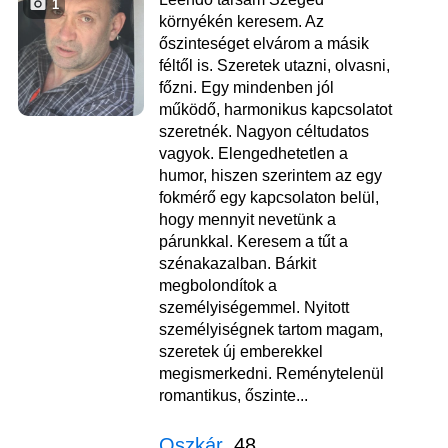
1
környékén keresem. Az
őszinteséget elvárom a másik
féltől is. Szeretek utazni, olvasni,
főzni. Egy mindenben jól
működő, harmonikus kapcsolatot
szeretnék. Nagyon céltudatos
vagyok. Elengedhetetlen a
humor, hiszen szerintem az egy
fokmérő egy kapcsolaton belül,
hogy mennyit nevetünk a
párunkkal. Keresem a tűt a
szénakazalban. Bárkit
megbolondítok a
személyiségemmel. Nyitott
személyiségnek tartom magam,
szeretek új emberekkel
megismerkedni. Reménytelenül
romantikus, őszinte...
Oszkár
, 48