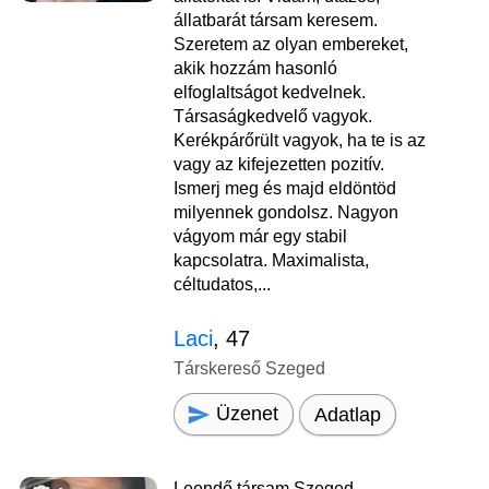
állatbarát társam keresem.
Szeretem az olyan embereket,
akik hozzám hasonló
elfoglaltságot kedvelnek.
Társaságkedvelő vagyok.
Kerékpárőrült vagyok, ha te is az
vagy az kifejezetten pozitív.
Ismerj meg és majd eldöntöd
milyennek gondolsz. Nagyon
vágyom már egy stabil
kapcsolatra. Maximalista,
céltudatos,...
Laci
, 47
Társkereső Szeged
Üzenet
Adatlap
Leendő társam Szeged