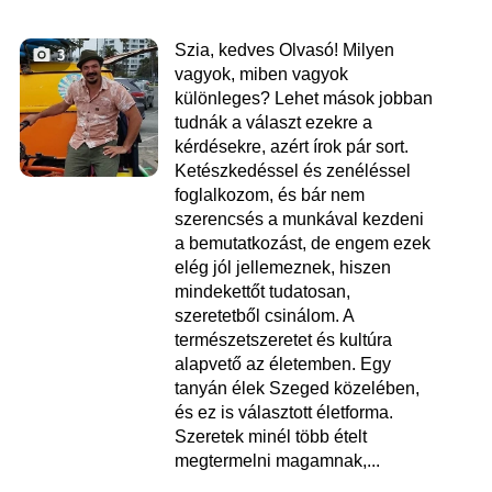
Szia, kedves Olvasó! Milyen
3
vagyok, miben vagyok
különleges? Lehet mások jobban
tudnák a választ ezekre a
kérdésekre, azért írok pár sort.
Ketészkedéssel és zenéléssel
foglalkozom, és bár nem
szerencsés a munkával kezdeni
a bemutatkozást, de engem ezek
elég jól jellemeznek, hiszen
mindekettőt tudatosan,
szeretetből csinálom. A
természetszeretet és kultúra
alapvető az életemben. Egy
tanyán élek Szeged közelében,
és ez is választott életforma.
Szeretek minél több ételt
megtermelni magamnak,...