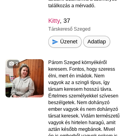
találkozás a mérvadó.
Kitty
, 37
Társkereső Szeged
Üzenet
Adatlap
Párom Szeged környékéről
2
keresem. Fontos, hogy szeress
élni, mert én imádok. Nem
vagyok az a szingli típus, így
társam keresem hosszú távra.
Értelmes személyekkel szívesen
beszélgetek. Nem dohányzó
ember vagyok és nem dohányzó
társat keresek. Vidám természetű
vagyok és hirtelen haragú, amit
aztán később megbánok. Mivel
én is emberből vagyok nekem is