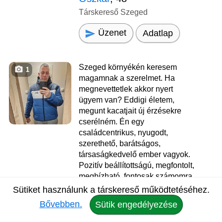
Társkereső Szeged
Üzenet
Adatlap
Szeged környékén keresem
1
magamnak a szerelmet. Ha
megnevettetlek akkor nyert
ügyem van? Eddigi életem,
megunt kacatjait új érzésekre
cserélném. Én egy
családcentrikus, nyugodt,
szerethető, barátságos,
társaságkedvelő ember vagyok.
Pozitív beállítottságú, megfontolt,
megbízható, fontosak számomra
az emberi értékek, amit szeretek
Sütiket használunk a társkereső működtetéséhez.
ha tiszteletben tartanak.
Bővebben.
Sütik engedélyezése
Ismerkedjünk, megmutatom
neked, hogy milyen az