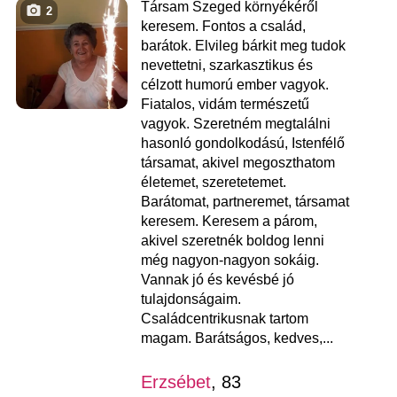
Társam Szeged környékéről
2
keresem. Fontos a család,
barátok. Elvileg bárkit meg tudok
nevettetni, szarkasztikus és
célzott humorú ember vagyok.
Fiatalos, vidám természetű
vagyok. Szeretném megtalálni
hasonló gondolkodású, Istenfélő
társamat, akivel megoszthatom
életemet, szeretetemet.
Barátomat, partneremet, társamat
keresem. Keresem a párom,
akivel szeretnék boldog lenni
még nagyon-nagyon sokáig.
Vannak jó és kevésbé jó
tulajdonságaim.
Családcentrikusnak tartom
magam. Barátságos, kedves,...
Erzsébet
, 83