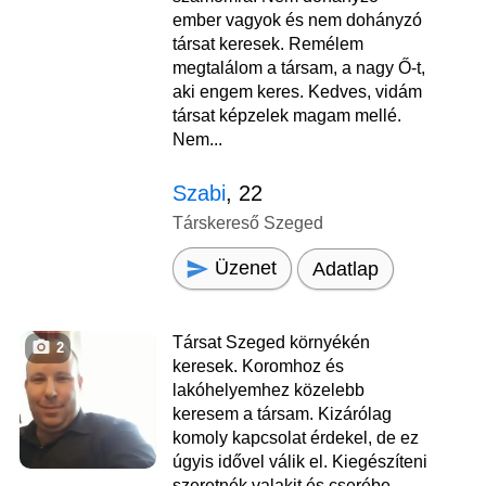
ember vagyok és nem dohányzó
társat keresek. Remélem
megtalálom a társam, a nagy Ő-t,
aki engem keres. Kedves, vidám
társat képzelek magam mellé.
Nem...
Szabi
, 22
Társkereső Szeged
Üzenet
Adatlap
Társat Szeged környékén
2
keresek. Koromhoz és
lakóhelyemhez közelebb
keresem a társam. Kizárólag
komoly kapcsolat érdekel, de ez
úgyis idővel válik el. Kiegészíteni
szeretnék valakit és cserébe