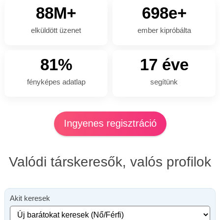
88M+
698e+
elküldött üzenet
ember kipróbálta
81%
17 éve
fényképes adatlap
segítünk
Ingyenes regisztráció
Valódi társkeresők, valós profilok
Akit keresek