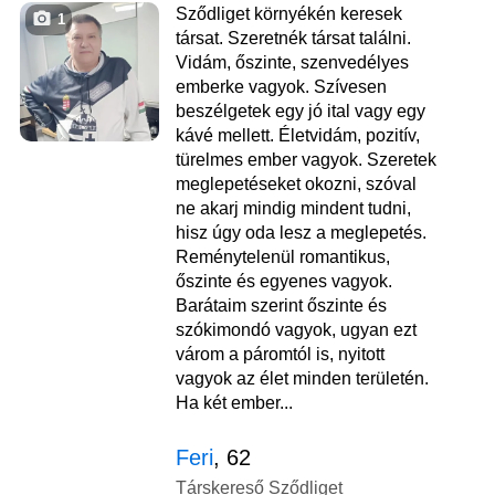
Sződliget környékén keresek
1
társat. Szeretnék társat találni.
Vidám, őszinte, szenvedélyes
emberke vagyok. Szívesen
beszélgetek egy jó ital vagy egy
kávé mellett. Életvidám, pozitív,
türelmes ember vagyok. Szeretek
meglepetéseket okozni, szóval
ne akarj mindig mindent tudni,
hisz úgy oda lesz a meglepetés.
Reménytelenül romantikus,
őszinte és egyenes vagyok.
Barátaim szerint őszinte és
szókimondó vagyok, ugyan ezt
várom a páromtól is, nyitott
vagyok az élet minden területén.
Ha két ember...
Feri
, 62
Társkereső Sződliget