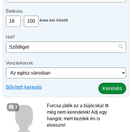
Életkora:
-
éves kor között
Hol?
Vonzáskörzet:
Bővített keresés
Keresés
Furcsa játék ez a bújócska! Itt
1
még nem kerestelek! Adj egy
hangot, mert kezdek én is
elveszni!