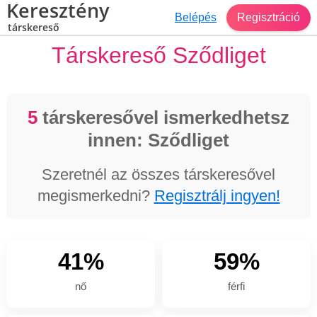
Keresztény
Belépés
Regisztráció
társkereső
Társkereső Sződliget
5
társkeresővel ismerkedhetsz
innen: Sződliget
Szeretnél az összes társkeresővel
megismerkedni?
Regisztrálj ingyen!
41%
59%
nő
férfi