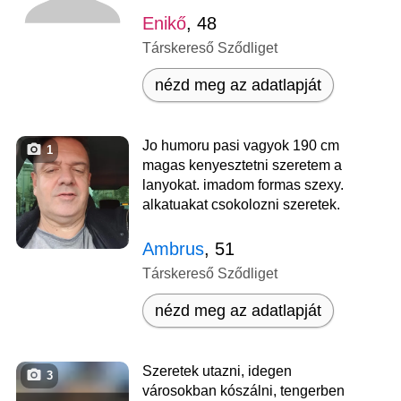
Enikő
, 48
Társkereső Sződliget
nézd meg az adatlapját
Jo humoru pasi vagyok 190 cm
1
magas kenyesztetni szeretem a
lanyokat. imadom formas szexy.
alkatuakat csokolozni szeretek.
Ambrus
, 51
Társkereső Sződliget
nézd meg az adatlapját
Szeretek utazni, idegen
3
városokban kószálni, tengerben