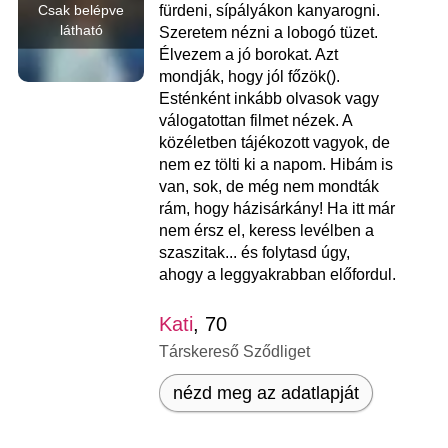
Csak belépve
fürdeni, sípályákon kanyarogni.
látható
Szeretem nézni a lobogó tüzet.
Élvezem a jó borokat. Azt
mondják, hogy jól főzök().
Esténként inkább olvasok vagy
válogatottan filmet nézek. A
közéletben tájékozott vagyok, de
nem ez tölti ki a napom. Hibám is
van, sok, de még nem mondták
rám, hogy házisárkány! Ha itt már
nem érsz el, keress levélben a
szaszitak... és folytasd úgy,
ahogy a leggyakrabban előfordul.
Kati
, 70
Társkereső Sződliget
nézd meg az adatlapját