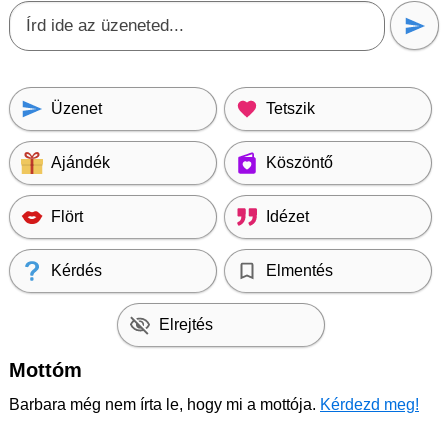
Üzenet
Tetszik
Ajándék
Köszöntő
Flört
Idézet
Kérdés
Elmentés
Elrejtés
Mottóm
Barbara még nem írta le, hogy mi a mottója.
Kérdezd meg!