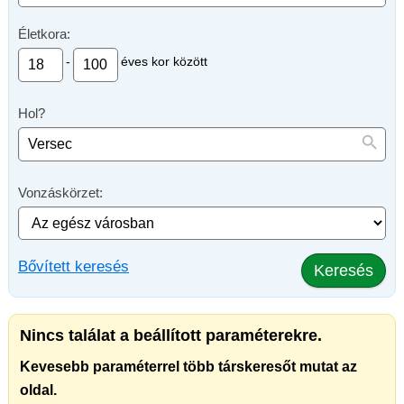
Életkora:
-
éves kor között
Hol?
Vonzáskörzet:
Bővített keresés
Keresés
Nincs találat a beállított paraméterekre.
Kevesebb paraméterrel több társkeresőt mutat az
oldal.