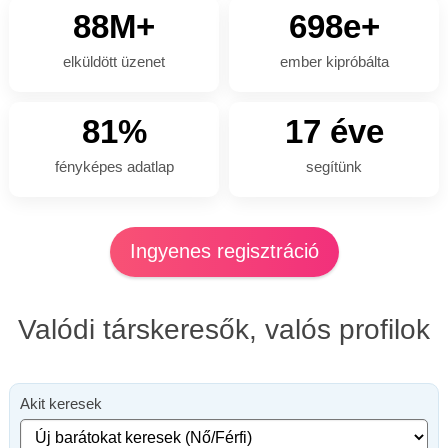
88M+
698e+
elküldött üzenet
ember kipróbálta
81%
17 éve
fényképes adatlap
segítünk
Ingyenes regisztráció
Valódi társkeresők, valós profilok
Akit keresek