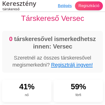
Keresztény
Belépés
Regisztráció
társkereső
Társkereső Versec
0
társkeresővel ismerkedhetsz
innen: Versec
Szeretnél az összes társkeresővel
megismerkedni?
Regisztrálj ingyen!
41%
59%
nő
férfi