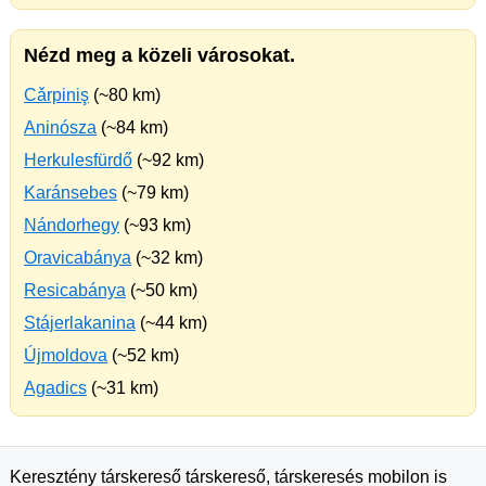
Nézd meg a közeli városokat.
Cǎrpiniş
(~80 km)
Aninósza
(~84 km)
Herkulesfürdő
(~92 km)
Karánsebes
(~79 km)
Nándorhegy
(~93 km)
Oravicabánya
(~32 km)
Resicabánya
(~50 km)
Stájerlakanina
(~44 km)
Újmoldova
(~52 km)
Agadics
(~31 km)
Keresztény társkereső társkereső, társkeresés mobilon is