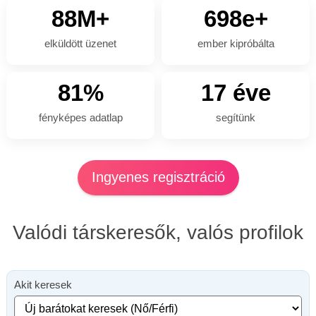
88M+
698e+
elküldött üzenet
ember kipróbálta
81%
17 éve
fényképes adatlap
segítünk
Ingyenes regisztráció
Valódi társkeresők, valós profilok
Akit keresek