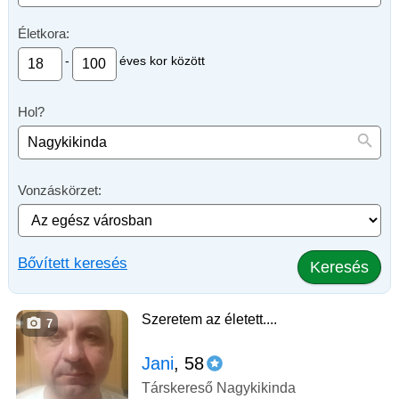
Életkora:
-
éves kor között
Hol?
Vonzáskörzet:
Bővített keresés
Keresés
Szeretem az életett....
7
Jani
, 58
Társkereső Nagykikinda