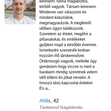
keresem. Néha magabiztos,
törődő vagyok. Társam keresem.
Mindenre van válaszom és
mindent kidumálok,
megmagyarázok. A megfelelő
időben úgyis találkozunk.
Szeretem az életet, megélni a
pillanatokat, és emlékeket
gyűjteni majd a későbbi éveimre.
Ismerkedni szeretnék korban
hozzám illő társkeresővel.
Örökmozgó vagyok, mellette úgy
gondolom hogy vicces is mert a
barátaim mindig szeretnek velem
időt tölteni és jókat nevetni. A
hosszú távú kapcsolat érdekel.
Én a...
Attila
, 42
Társkereső Nagykikinda