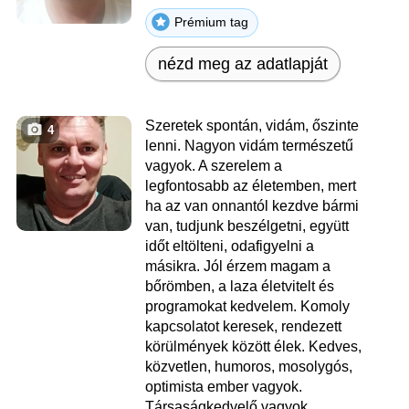
Prémium tag
nézd meg az adatlapját
Szeretek spontán, vidám, őszinte
4
lenni. Nagyon vidám természetű
vagyok. A szerelem a
legfontosabb az életemben, mert
ha az van onnantól kezdve bármi
van, tudjunk beszélgetni, együtt
időt eltölteni, odafigyelni a
másikra. Jól érzem magam a
bőrömben, a laza életvitelt és
programokat kedvelem. Komoly
kapcsolatot keresek, rendezett
körülmények között élek. Kedves,
közvetlen, humoros, mosolygós,
optimista ember vagyok.
Társaságkedvelő vagyok.