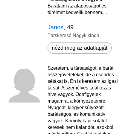
Barátaim az alaposságot és
türelmet kedvelik bennem....
János
, 49
Társkereső Nagykikinda
nézd meg az adatlapját
Szeretem, a társaságot, a baráti
összejöveteleket, de a csendes
sétákat is. Én is keresem az igazi
társat, A személyes találkozás
híve vagyok. Odafigyelek
magamra, a környezetemre.
Nyugodt, kiegyensúlyozott,
barátságos, es komunikativ
vagyok. Komoly kapcsolatot
keresek nem kalandot, azokból
már kinőttem. Családcentrikus