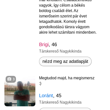
vagyok, így célom a békés
boldog családi élet. Az
ismerőseim szerint pár évet
letagadhatok. Komoly érett
gondolkodású társra vágyom
akire lehet számítani mindenben.
Brigi
, 46
Társkereső Nagykikinda
nézd meg az adatlapját
Megtudod majd, ha megismersz
3
:)
Loránt
, 45
Társkereső Nagykikinda