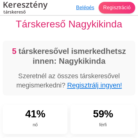
Keresztény
Belépés
Regisztráció
társkereső
Társkereső Nagykikinda
5
társkeresővel ismerkedhetsz
innen: Nagykikinda
Szeretnél az összes társkeresővel
megismerkedni?
Regisztrálj ingyen!
41%
59%
nő
férfi