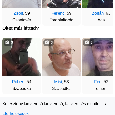
Zsolt
Ferenc
Zoltán
, 59
, 59
, 63
Csantavér
Torontáltorda
Ada
Őket már láttad?
3
3
3
Robert
Misi
Feri
, 54
, 53
, 52
Szabadka
Szabadka
Temerin
Keresztény társkereső társkereső, társkeresés mobilon is
Elérhetőségek