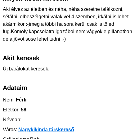
Aki élvez az életben és néha, néha szeretne találkozni,
sétálni, elbeszélgetni valakivel 4 szemben, irkálni is lehet
akármikor :-)meg a többi ha sora kerűl csak is töled
füg.Komoly kapcsolatra igazábol nem vágyok e pillanatban
de a jövöt sose lehet tudni :-)
Akit keresek
Új barátokat keresek.
Adataim
Nem:
Férfi
Életkor:
58
Névnap:
...
Város:
Nagykikinda társkereső