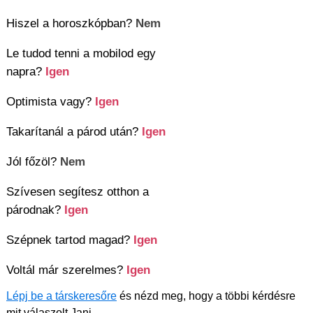
Hiszel a horoszkópban?
Nem
Le tudod tenni a mobilod egy
napra?
Igen
Optimista vagy?
Igen
Takarítanál a párod után?
Igen
Jól főzöl?
Nem
Szívesen segítesz otthon a
párodnak?
Igen
Szépnek tartod magad?
Igen
Voltál már szerelmes?
Igen
Lépj be a társkeresőre
és nézd meg, hogy a többi kérdésre
mit válaszolt Jani.