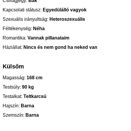
Csillagjegy:
Bak
Kapcsolati státusz:
Egyedülálló vagyok
Szexuális irányultság:
Heteroszexuális
Féltékenység:
Néha
Romantika:
Vannak pillanataim
Háziállat:
Nincs és nem gond ha neked van
Külsőm
Magasság:
168 cm
Testsúly:
90 kg
Testalkat:
Teltkarcsú
Hajszín:
Barna
Szemszín:
Barna