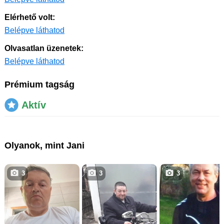
Elérhető volt:
Belépve láthatod
Olvasatlan üzenetek:
Belépve láthatod
Prémium tagság
Aktív
Olyanok, mint Jani
3
3
3