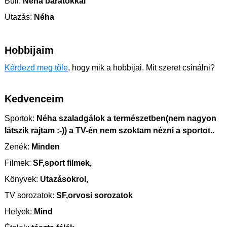
Buli:
Néha barátokkal
Utazás:
Néha
Hobbijaim
Kérdezd meg tőle
, hogy mik a hobbijai. Mit szeret csinálni?
Kedvenceim
Sportok:
Néha szaladgálok a természetben(nem nagyon
látszik rajtam :-)) a TV-én nem szoktam nézni a sportot..
Zenék:
Minden
Filmek:
SF,sport filmek,
Könyvek:
Utazásokrol,
TV sorozatok:
SF,orvosi sorozatok
Helyek:
Mind