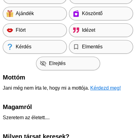
Ajándék
Köszöntő
Flört
Idézet
Kérdés
Elmentés
Elrejtés
Mottóm
Jani még nem írta le, hogy mi a mottója.
Kérdezd meg!
Magamról
Szeretem az életett....
Milyen társat keresek?