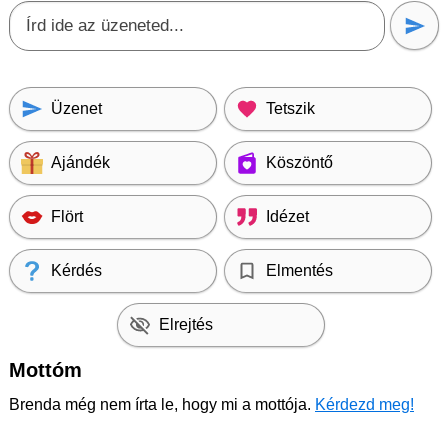
Üzenet
Tetszik
Ajándék
Köszöntő
Flört
Idézet
Kérdés
Elmentés
Elrejtés
Mottóm
Brenda még nem írta le, hogy mi a mottója.
Kérdezd meg!