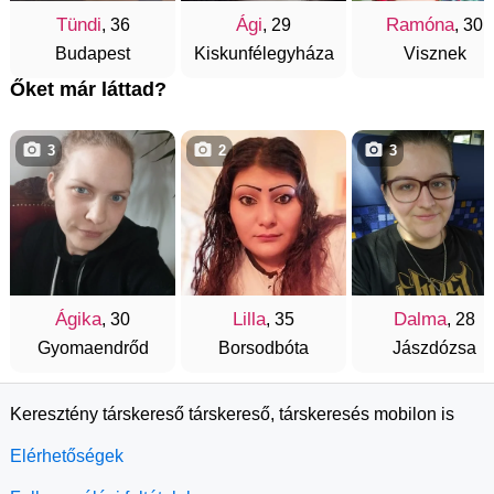
Tündi
Ági
Ramóna
, 36
, 29
, 30
Budapest
Kiskunfélegyháza
Visznek
Őket már láttad?
3
2
3
Ágika
Lilla
Dalma
, 30
, 35
, 28
Gyomaendrőd
Borsodbóta
Jászdózsa
Keresztény társkereső társkereső, társkeresés mobilon is
Elérhetőségek