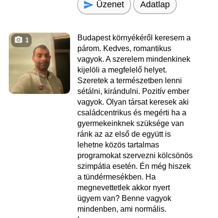
Üzenet
Adatlap
Budapest környékéről keresem a
1
párom. Kedves, romantikus
vagyok. A szerelem mindenkinek
kijelöli a megfelelő helyet.
Szeretek a természetben lenni
sétálni, kirándulni. Pozitív ember
vagyok. Olyan társat keresek aki
családcentrikus és megérti ha a
gyermekeinknek szüksége van
ránk az az első de együtt is
lehetne közös tartalmas
programokat szervezni kölcsönös
szimpátia esetén. Én még hiszek
a tündérmesékben. Ha
megnevettetlek akkor nyert
ügyem van? Benne vagyok
mindenben, ami normális.