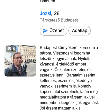
Ismerem...
Jozsi
, 28
Társkereső Budapest
Üzenet
Adatlap
Budapest környékéről keresem a
5
párom. Viszonozni fogom ha
tetszünk egymásnak. Nyitott,
kíváncsi, érdeklődő ember
vagyok. Őszintén szeretni, és
szeretve lenni. Barátaim szerint
kellemes, eszes és jókedélyű
vagyok, szerintem is. Komoly
kapcsolatot szeretnék, talán még
megtalálhatom a társam, akivel
mindenben kiegészítjük egymást.
Jól érzem magam a kis