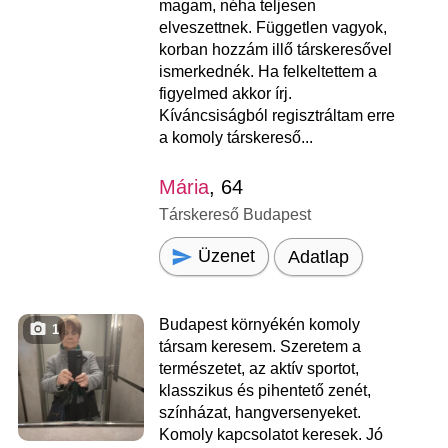
magam, néha teljesen
elveszettnek. Független vagyok,
korban hozzám illő társkeresővel
ismerkednék. Ha felkeltettem a
figyelmed akkor írj.
Kíváncsiságból regisztráltam erre
a komoly társkereső...
Mária
, 64
Társkereső Budapest
Üzenet
Adatlap
Budapest környékén komoly
1
társam keresem. Szeretem a
természetet, az aktív sportot,
klasszikus és pihentető zenét,
színházat, hangversenyeket.
Komoly kapcsolatot keresek. Jó