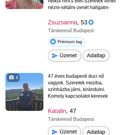
nélkül nincs élet-Szeretek filmet
nézni-sétálni-zenét hallgatni-
Zsuzsanna
, 53
Társkereső Budapest
Prémium tag
Üzenet
Adatlap
47 éves budapesti duci nő
3
vagyok. Szeretek moziba,
színházba járni, kirándulni.
Komoly kapcsolatot keresek
Katalin
, 47
Társkereső Budapest
Üzenet
Adatlap