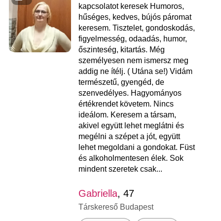
kapcsolatot keresek Humoros,
hűséges, kedves, bújós páromat
keresem. Tisztelet, gondoskodás,
figyelmesség, odaadás, humor,
őszinteség, kitartás. Még
személyesen nem ismersz meg
addig ne ítélj. ( Utána se!) Vidám
természetű, gyengéd, de
szenvedélyes. Hagyományos
értékrendet követem. Nincs
ideálom. Keresem a társam,
akivel együtt lehet meglátni és
megélni a szépet a jót, együtt
lehet megoldani a gondokat. Füst
és alkoholmentesen élek. Sok
mindent szeretek csak...
Gabriella
, 47
Társkereső Budapest