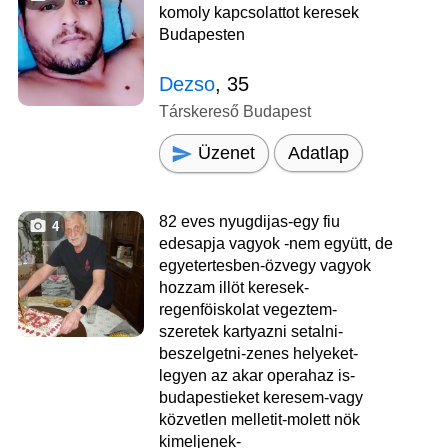
komoly kapcsolattot keresek
Budapesten
Dezso
, 35
Társkereső Budapest
Üzenet
Adatlap
82 eves nyugdijas-egy fiu
4
edesapja vagyok -nem együtt, de
egyetertesben-özvegy vagyok
hozzam illöt keresek-
regenföiskolat vegeztem-
szeretek kartyazni setalni-
beszelgetni-zenes helyeket-
legyen az akar operahaz is-
budapestieket keresem-vagy
közvetlen melletit-molett nök
kimeljenek-