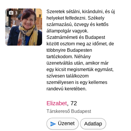
Szeretek sétálni, kirándulni, és új
3
helyeket felfedezni. Székely
származású, özvegy és kettős
állampolgár vagyok.
Szatmárnémeti és Budapest
között osztom meg az időmet, de
többnyire Budapesten
tartózkodom. Néhány
üzenetváltás után, amikor már
egy kicsit megismertük egymást,
szívesen találkozom
személyesen is egy kellemes
randevú keretében.
Elizabet
, 72
Társkereső Budapest
Üzenet
Adatlap