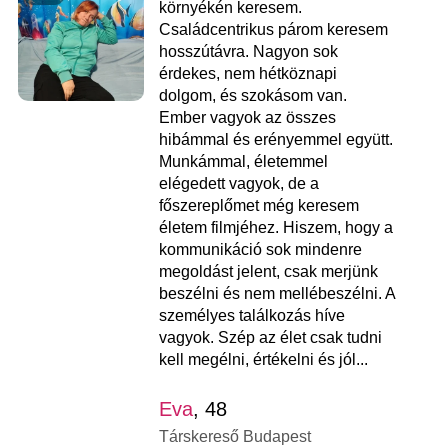
környékén keresem.
Családcentrikus párom keresem
hosszútávra. Nagyon sok
érdekes, nem hétköznapi
dolgom, és szokásom van.
Ember vagyok az összes
hibámmal és erényemmel együtt.
Munkámmal, életemmel
elégedett vagyok, de a
főszereplőmet még keresem
életem filmjéhez. Hiszem, hogy a
kommunikáció sok mindenre
megoldást jelent, csak merjünk
beszélni és nem mellébeszélni. A
személyes találkozás híve
vagyok. Szép az élet csak tudni
kell megélni, értékelni és jól...
Eva
, 48
Társkereső Budapest