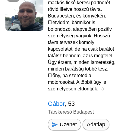
mackós fickó keresi partnerét
rövid illetve hosszú távra.
Budapesten, és környékén.
Életvidám, bármikor is
bolondozó, alapvetően pozitív
személyiség vagyok. Hosszú
távra tervezek komoly
kapcsolatot, de ha csak barátot
találsz bennem, az is megfelel.
Úgy érzem, minden ismeretség,
minden barátság többé tesz.
Előny, ha szereted a
motorosokat. A többit úgy is
személyesen eldöntjük. ;-)
Gábor
, 53
Társkereső Budapest
Üzenet
Adatlap