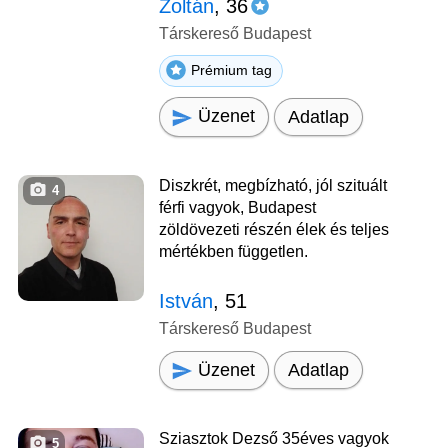
Zoltán
, 36
Társkereső Budapest
Prémium tag
Üzenet
Adatlap
Diszkrét, megbízható, jól szituált
4
férfi vagyok, Budapest
zöldövezeti részén élek és teljes
mértékben független.
István
, 51
Társkereső Budapest
Üzenet
Adatlap
Sziasztok Dezső 35éves vagyok
5