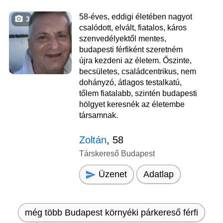
58-éves, eddigi életében nagyot
3
csalódott, elvált, fiatalos, káros
szenvedélyektől mentes,
budapesti férfiként szeretném
újra kezdeni az életem. Őszinte,
becsületes, családcentrikus, nem
dohányzó, átlagos testalkatú,
tőlem fiatalabb, szintén budapesti
hölgyet keresnék az életembe
társamnak.
Zoltán
, 58
Társkereső Budapest
Üzenet
Adatlap
még több Budapest környéki párkereső férfi