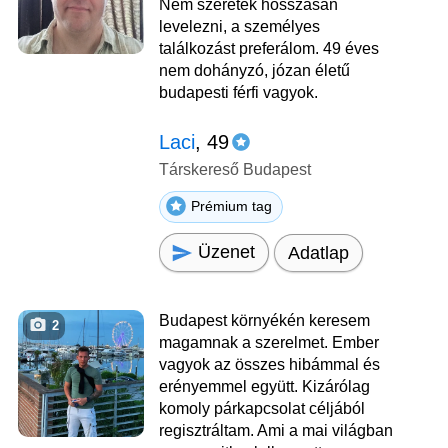
Nem szeretek hosszasan
levelezni, a személyes
találkozást preferálom. 49 éves
nem dohányzó, józan életű
budapesti férfi vagyok.
Laci
, 49
Társkereső Budapest
Prémium tag
Üzenet
Adatlap
Budapest környékén keresem
2
magamnak a szerelmet. Ember
vagyok az összes hibámmal és
erényemmel együtt. Kizárólag
komoly párkapcsolat céljából
regisztráltam. Ami a mai világban