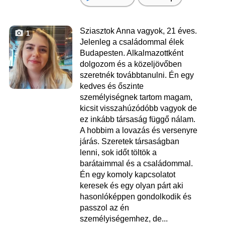
Sziasztok Anna vagyok, 21 éves.
1
Jelenleg a családommal élek
Budapesten. Alkalmazottként
dolgozom és a közeljövőben
szeretnék továbbtanulni. Én egy
kedves és őszinte
személyiségnek tartom magam,
kicsit visszahúzódóbb vagyok de
ez inkább társaság függő nálam.
A hobbim a lovazás és versenyre
járás. Szeretek társaságban
lenni, sok időt töltök a
barátaimmal és a családommal.
Én egy komoly kapcsolatot
keresek és egy olyan párt aki
hasonlóképpen gondolkodik és
passzol az én
személyiségemhez, de...