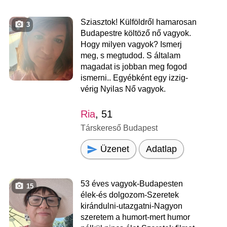
Sziasztok! Külföldről hamarosan
3
Budapestre költöző nő vagyok.
Hogy milyen vagyok? Ismerj
meg, s megtudod. S általam
magadat is jobban meg fogod
ismerni.. Egyébként egy izzig-
vérig Nyilas Nő vagyok.
Ria
, 51
Társkereső Budapest
Üzenet
Adatlap
53 éves vagyok-Budapesten
15
élek-és dolgozom-Szeretek
kirándulni-utazgatni-Nagyon
szeretem a humort-mert humor