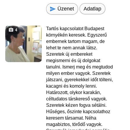
Üzenet
Adatlap
Tartós kapcsolatot Budapest
4
környékén keresek. Egyszerű
embernek tartom magam, de
lehet te nem annak látsz.
Szeretek új embereket
megismerni és új dolgokat
tanulni. Ismerj meg és megtudod
milyen ember vagyok. Szeretek
játszani, gyerekekkel időt tölteni,
kacagni és komoly lenni.
Határozott, olykor karakán,
céltudatos társkereső vagyok.
Szeretek kézen fogva sétálni.
Hűséges, őszinte kapcsolathoz
keresem társamat. Néha
magabiztos, törődő vagyok.