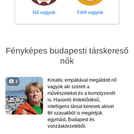
Nő vagyok
Férfi vagyok
Fényképes budapesti társkereső
nők
Kreatív, empátiával megáldott nő
2
vagyok aki szereti a
művészeteket és a komolyzenét
is. Hasonló érdeklődésű,
intelligens társat keresek akivel
fél szavakból is megértjük
egymást, Budapest és
vonzáskörzetéből.