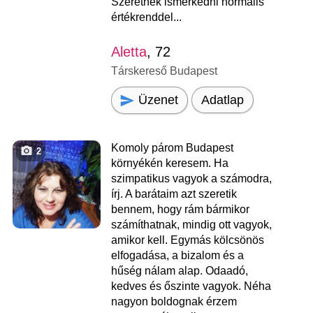
Szeretnék ismerkedni normális
értékrenddel...
Aletta
, 72
Társkereső Budapest
Üzenet
Adatlap
Komoly párom Budapest
2
környékén keresem. Ha
szimpatikus vagyok a számodra,
írj. A barátaim azt szeretik
bennem, hogy rám bármikor
számíthatnak, mindig ott vagyok,
amikor kell. Egymás kölcsönös
elfogadása, a bizalom és a
hűség nálam alap. Odaadó,
kedves és őszinte vagyok. Néha
nagyon boldognak érzem