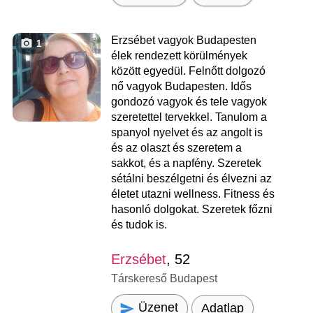
Erzsébet vagyok Budapesten
1
élek rendezett körülmények
között egyedül. Felnőtt dolgozó
nő vagyok Budapesten. Idős
gondozó vagyok és tele vagyok
szeretettel tervekkel. Tanulom a
spanyol nyelvet és az angolt is
és az olaszt és szeretem a
sakkot, és a napfény. Szeretek
sétálni beszélgetni és élvezni az
életet utazni wellness. Fitness és
hasonló dolgokat. Szeretek főzni
és tudok is.
Erzsébet
, 52
Társkereső Budapest
Üzenet
Adatlap