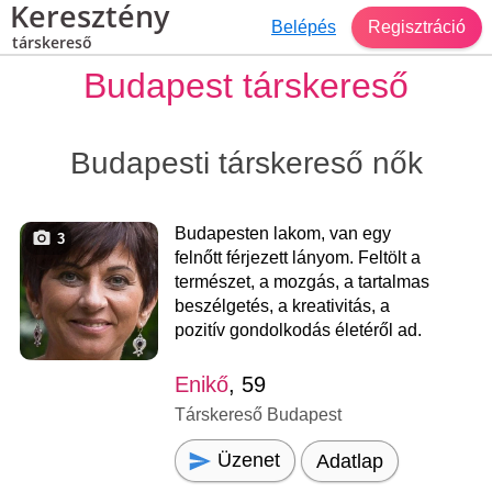
Keresztény
Belépés
Regisztráció
társkereső
Budapest társkereső
Budapesti társkereső nők
Budapesten lakom, van egy
3
felnőtt férjezett lányom. Feltölt a
természet, a mozgás, a tartalmas
beszélgetés, a kreativitás, a
pozitív gondolkodás életéről ad.
Enikő
, 59
Társkereső Budapest
Üzenet
Adatlap