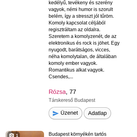
kedélyű, tevékeny és szerény
vagyok, némi humor is szorult
belém, így a stresszt jól tűröm.
Komoly kapcsolat céljából
regisztráltam az oldalra.
Szeretem a komolyzenét, de az
elektronikus és rock is jöhet. Egy
nyugodt, barátságos, vicces,
néha komolytalan, de általában
komoly ember vagyok.
Romantikus alkat vagyok.
Csendes,...
Rózsa
, 77
Társkereső Budapest
Üzenet
Adatlap
Budapest környékén tartós
1