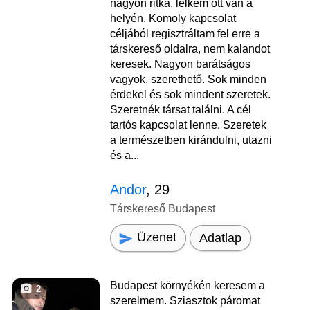
nagyon ritka, lelkem ott van a
helyén. Komoly kapcsolat
céljából regisztráltam fel erre a
társkereső oldalra, nem kalandot
keresek. Nagyon barátságos
vagyok, szerethető. Sok minden
érdekel és sok mindent szeretek.
Szeretnék társat találni. A cél
tartós kapcsolat lenne. Szeretek
a természetben kirándulni, utazni
és a...
Andor
, 29
Társkereső Budapest
Üzenet
Adatlap
Budapest környékén keresem a
2
szerelmem. Sziasztok páromat