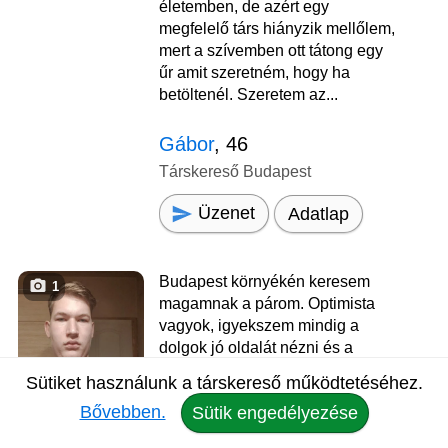
életemben, de azért egy
megfelelő társ hiányzik mellőlem,
mert a szívemben ott tátong egy
űr amit szeretném, hogy ha
betöltenél. Szeretem az...
Gábor
, 46
Társkereső Budapest
Üzenet
Adatlap
Budapest környékén keresem
1
magamnak a párom. Optimista
vagyok, igyekszem mindig a
dolgok jó oldalát nézni és a
megoldásra koncentrálni.
Sütiket használunk a társkereső működtetéséhez.
Kedves, megértő páromat
Bővebben.
Sütik engedélyezése
keresem, életem hátralevő
részére. Egyenlőre csak