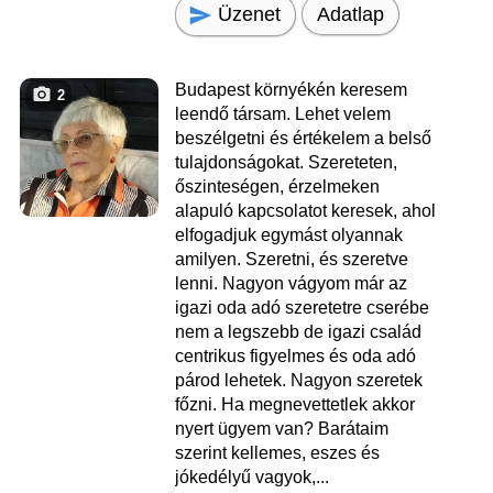
Üzenet
Adatlap
Budapest környékén keresem
2
leendő társam. Lehet velem
beszélgetni és értékelem a belső
tulajdonságokat. Szereteten,
őszinteségen, érzelmeken
alapuló kapcsolatot keresek, ahol
elfogadjuk egymást olyannak
amilyen. Szeretni, és szeretve
lenni. Nagyon vágyom már az
igazi oda adó szeretetre cserébe
nem a legszebb de igazi család
centrikus figyelmes és oda adó
párod lehetek. Nagyon szeretek
főzni. Ha megnevettetlek akkor
nyert ügyem van? Barátaim
szerint kellemes, eszes és
jókedélyű vagyok,...