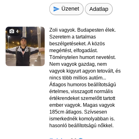
Üzenet
Adatlap
Zoli vagyok. Budapesten élek.
4
Szeretem a tartalmas
beszélgetéseket. A közös
megértést, elfogadást.
Töménytelen humort nevetést.
Nem vagyok gazdag, nem
vagyok kigyurt agyon tetovált, és
nincs több millios autóm...
Átlagos humoros beállítotságú
értelmes, visszagott normális
értékrendeket szemelőtt tartott
ember vagyok. Magas vagyok
185cm átlagos. Szívsesen
ismerkednék komolyabban is.
hasonló beállítotságú nőkkel.