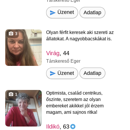
Társkereső Eger
Üzenet
Adatlap
Olyan férfit keresek aki szereti az
3
állatokat. A nagyobbacskákat is.
Virág
, 44
Társkereső Eger
Üzenet
Adatlap
Optimista, család centrikus,
1
őszinte, szeretem az olyan
embereket akikkel jól érzem
magam, ami sajnos ritka!
Ildikó
, 63