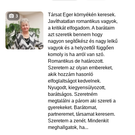
Társat Eger környékén keresek.
3
Javíthatatlan romantikus vagyok,
a kritikát elfogadom. A barátaim
azt szeretik bennem hogy
nagyon segítőkész és nagy lelkű
vagyok és a helyzettől függően
komoly is ha arról van szó.
Romantikus de határozott.
Szeretem az olyan embereket,
akik hozzám hasonló
elfoglaltságot kedvelnek.
Nyugodt, kiegyensúlyozott,
barátságos. Szeretném
megtalálni a párom aki szereti a
gyerekeket. Barátomat,
partneremet, társamat keresem.
Szeretem a zenét. Mindenkit
meghallgatok, ha...