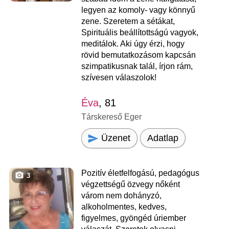
legyen az komoly- vagy könnyű
zene. Szeretem a sétákat,
Spirituális beállítottságú vagyok,
meditálok. Aki úgy érzi, hogy
rövid bemutatkozásom kapcsán
szimpatikusnak talál, írjon rám,
szívesen válaszolok!
Éva
, 81
Társkereső Eger
Üzenet
Adatlap
Pozitív életfelfogású, pedagógus
3
végzettségű özvegy nőként
várom nem dohányzó,
alkoholmentes, kedves,
figyelmes, gyöngéd úriember