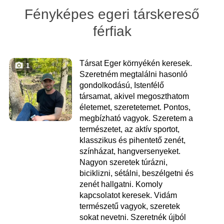
Fényképes egeri társkereső
férfiak
Társat Eger környékén keresek.
1
Szeretném megtalálni hasonló
gondolkodású, Istenfélő
társamat, akivel megoszthatom
életemet, szeretetemet. Pontos,
megbízható vagyok. Szeretem a
természetet, az aktív sportot,
klasszikus és pihentető zenét,
színházat, hangversenyeket.
Nagyon szeretek túrázni,
biciklizni, sétálni, beszélgetni és
zenét hallgatni. Komoly
kapcsolatot keresek. Vidám
természetű vagyok, szeretek
sokat nevetni. Szeretnék újból