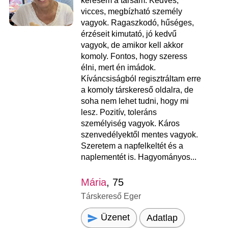
keresem a társam. Kedves,
vicces, megbízható személy
vagyok. Ragaszkodó, hűséges,
érzéseit kimutató, jó kedvű
vagyok, de amikor kell akkor
komoly. Fontos, hogy szeress
élni, mert én imádok.
Kíváncsiságból regisztráltam erre
a komoly társkereső oldalra, de
soha nem lehet tudni, hogy mi
lesz. Pozitív, toleráns
személyiség vagyok. Káros
szenvedélyektől mentes vagyok.
Szeretem a napfelkeltét és a
naplementét is. Hagyományos...
Mária
, 75
Társkereső Eger
Üzenet
Adatlap