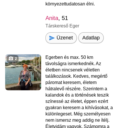
környezettudatosan élni.
Anita
, 51
Társkereső Eger
Üzenet
Adatlap
Egerben és max. 50 km
2
távolságra ismerkednék. Az
életben nincsenek véletlen
találkozások. Kedves, megértő
páromat keresem, életem
hátralevő részére. Szerintem a
kalandok és a történések teszik
színessé az életet, éppen ezért
gyakran keresem a kihívásokat, a
különlegeset. Még személyesen
nem ismersz meg addig ne ítélj.
Életvidám vagyok. Számomra a