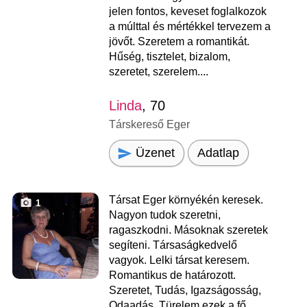
jelen fontos, keveset foglalkozok
a múlttal és mértékkel tervezem a
jövőt. Szeretem a romantikát.
Hűség, tisztelet, bizalom,
szeretet, szerelem....
Linda
, 70
Társkereső Eger
Üzenet
Adatlap
Társat Eger környékén keresek.
1
Nagyon tudok szeretni,
ragaszkodni. Másoknak szeretek
segíteni. Társaságkedvelő
vagyok. Lelki társat keresem.
Romantikus de határozott.
Szeretet, Tudás, Igazságosság,
Odaadás, Türelem ezek a fő