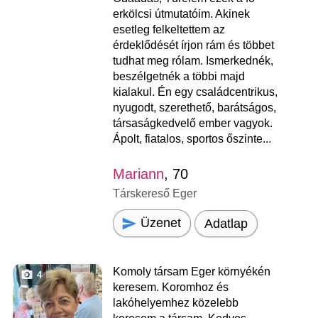
erkölcsi útmutatóim. Akinek
esetleg felkeltettem az
érdeklődését írjon rám és többet
tudhat meg rólam. Ismerkednék,
beszélgetnék a többi majd
kialakul. Én egy családcentrikus,
nyugodt, szerethető, barátságos,
társaságkedvelő ember vagyok.
Ápolt, fiatalos, sportos őszinte...
Mariann
, 70
Társkereső Eger
Üzenet
Adatlap
Komoly társam Eger környékén
4
keresem. Koromhoz és
lakóhelyemhez közelebb