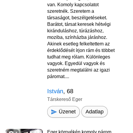
van. Komoly kapcsolatot
szeretnék. Szeretem a
társaságot, beszélgetéseket.
Barátot, társat keresek hétvégi
kiránduláshoz, túrázáshoz,
moziba, színházba járáshoz.
Akinek esetleg felkeltettem az
érdeklődését írjon rám és többet
tudhat meg rólam. Különleges
vagyok. Egyedül vagyok és
szeretném megtalálni az igazi
páromat....
István
, 68
Társkereső Eger
Üzenet
Adatlap
Eger környékén komoly párom