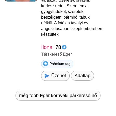
válaszát. Szeretek olvasni,
kertészkedni. Szeretem a
gyógyfüdőket, szeretek
beszélgetni bármiről tabuk
nélkül. A fotók a tavalyi év
augusztusában, szeptemberében
készültek.
Ilona
, 78
Társkereső Eger
Prémium tag
Üzenet
Adatlap
még több Eger környéki párkereső nő