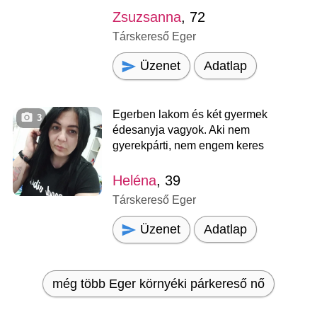
Zsuzsanna
, 72
Társkereső Eger
Üzenet
Adatlap
Egerben lakom és két gyermek
3
édesanyja vagyok. Aki nem
gyerekpárti, nem engem keres
Heléna
, 39
Társkereső Eger
Üzenet
Adatlap
még több Eger környéki párkereső nő