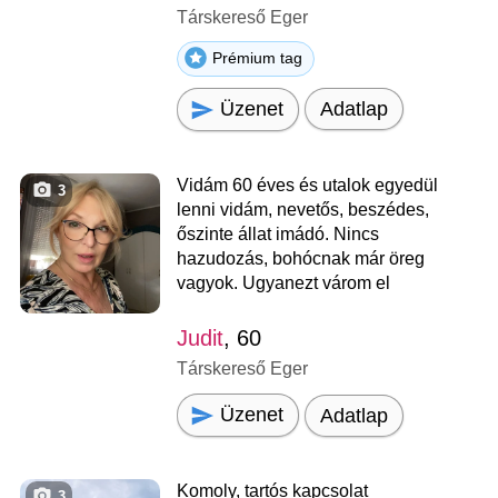
Társkereső Eger
Prémium tag
Üzenet
Adatlap
Vidám 60 éves és utalok egyedül
3
lenni vidám, nevetős, beszédes,
őszinte állat imádó. Nincs
hazudozás, bohócnak már öreg
vagyok. Ugyanezt várom el
Judit
, 60
Társkereső Eger
Üzenet
Adatlap
Komoly, tartós kapcsolat
3