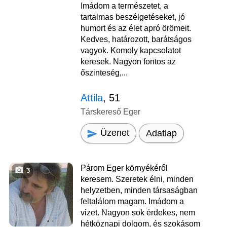
Imádom a természetet, a
tartalmas beszélgetéseket, jó
humort és az élet apró örömeit.
Kedves, határozott, barátságos
vagyok. Komoly kapcsolatot
keresek. Nagyon fontos az
őszinteség,...
Attila
, 51
Társkereső Eger
Üzenet
Adatlap
Párom Eger környékéről
3
keresem. Szeretek élni, minden
helyzetben, minden társaságban
feltalálom magam. Imádom a
vizet. Nagyon sok érdekes, nem
hétköznapi dolgom, és szokásom