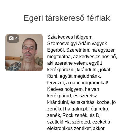
Egeri társkereső férfiak
Szia kedves hölgyem.
4
Szamosvölgyi Ádám vagyok
Egerből. Szeretném, ha egyszer
megtalálna, az kedves csinos nő,
aki szeretne velem, együtt
kerékpározni, kirándulni, jókat,
fözni, együtt megtudnànk,
tervezni, a napi programokat!
Kedves hölgyem, ha van
kerékpárod, és szeretsz
kirándulni, és takarítás, közbe, jo
zenéket halgatni.pl. régi retro.
zenék, Rock zenék, és Dj
szettek! Ha szereted, ezeket a
elektronikus zenéket, akkor