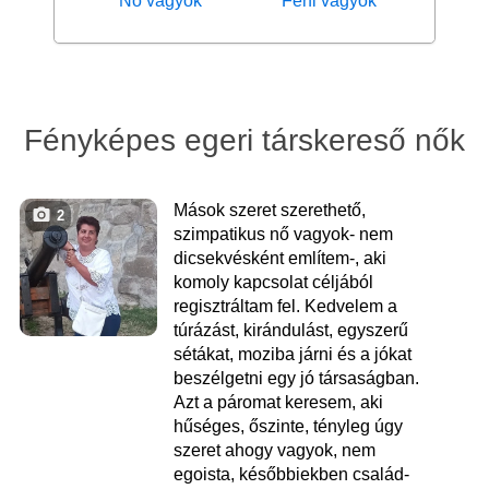
Nő vagyok
Férfi vagyok
Fényképes egeri társkereső nők
Mások szeret szerethető,
2
szimpatikus nő vagyok- nem
dicsekvésként említem-, aki
komoly kapcsolat céljából
regisztráltam fel. Kedvelem a
túrázást, kirándulást, egyszerű
sétákat, moziba járni és a jókat
beszélgetni egy jó társaságban.
Azt a páromat keresem, aki
hűséges, őszinte, tényleg úgy
szeret ahogy vagyok, nem
egoista, későbbiekben család-