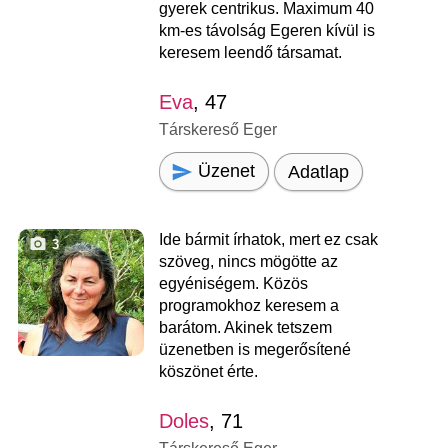
gyerek centrikus. Maximum 40
km-es távolság Egeren kívül is
keresem leendő társamat.
Eva
, 47
Társkereső Eger
Üzenet
Adatlap
Ide bármit írhatok, mert ez csak
3
szöveg, nincs mögötte az
egyéniségem. Közös
programokhoz keresem a
barátom. Akinek tetszem
üzenetben is megerősítené
köszönet érte.
Doles
, 71