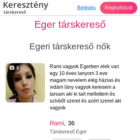
Keresztény
Belépés
Regisztráció
társkereső
Eger társkereső
Egeri társkereső nők
Rami vagyok Egerben elek van
3
egy 10 éves lanyom 3 eve
magam nevelem elég házias és
vidám lány vagyok keresem a
tarsam aki ki tart mellettem és
szívből szeret és azért szeret aki
vagyok
Rami
, 36
Társkereső Eger