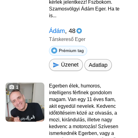
kérlek jelentkezz! Fszbokom.
Szamosvölgyi Ádám Eger. Ha te
is...
Ádám
, 48
Társkereső Eger
Prémium tag
Üzenet
Adatlap
Egerben élek, humoros,
1
intelligens férfinek gondolom
magam. Van egy 11 éves fiam,
akit egyedül nevelek. Kedvenc
időtöltéseim közé az olvasás, a
mozi, kirándulás, illetve nagy
kedvenc a motorozás! Szívesen
ismerkednék Egerben, vagy a