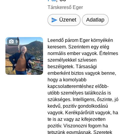
Társkereső Eger
Üzenet
Adatlap
Leendő párom Eger környékén
9
keresem. Szerintem egy elég
normális ember vagyok. Értelmes
személyekkel szívesen
beszélgetek. Társasági
emberként biztos vagyok benne,
hogy a komolyabb
kapcsolatteremtéshez előbb-
utóbb személyes találkozás is
szükséges. Intelligens, őszinte, jó
kedvű, pozitív gondolkodású
vagyok. Kerékpárőrült vagyok, ha
te is az vagy az kifejezetten
pozitív. Viszonozni fogom ha
tetszünk egymásnak. Szeretek