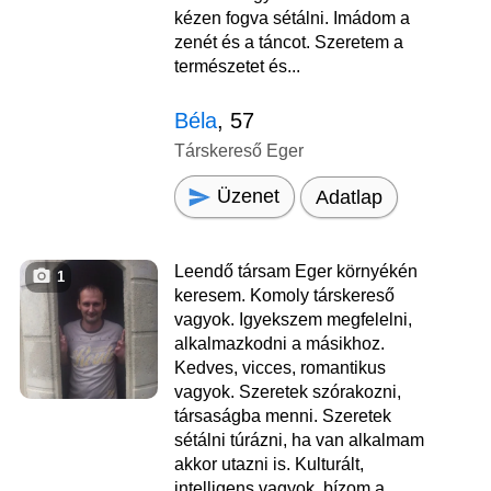
kézen fogva sétálni. Imádom a
zenét és a táncot. Szeretem a
természetet és...
Béla
, 57
Társkereső Eger
Üzenet
Adatlap
Leendő társam Eger környékén
1
keresem. Komoly társkereső
vagyok. Igyekszem megfelelni,
alkalmazkodni a másikhoz.
Kedves, vicces, romantikus
vagyok. Szeretek szórakozni,
társaságba menni. Szeretek
sétálni túrázni, ha van alkalmam
akkor utazni is. Kulturált,
intelligens vagyok, bízom a