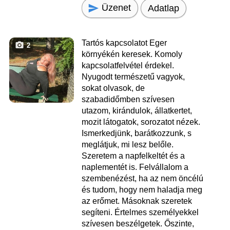
Üzenet
Adatlap
Tartós kapcsolatot Eger
2
környékén keresek. Komoly
kapcsolatfelvétel érdekel.
Nyugodt természetű vagyok,
sokat olvasok, de
szabadidőmben szívesen
utazom, kirándulok, állatkertet,
mozit látogatok, sorozatot nézek.
Ismerkedjünk, barátkozzunk, s
meglátjuk, mi lesz belőle.
Szeretem a napfelkeltét és a
naplementét is. Felvállalom a
szembenézést, ha az nem öncélú
és tudom, hogy nem haladja meg
az erőmet. Másoknak szeretek
segíteni. Értelmes személyekkel
szívesen beszélgetek. Őszinte,