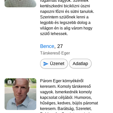
rugalmas vagyok. Szeretek
kertészkedni biciklizni úszni
napozni főzni és sütni tanulok.
Szerintem szülőnek lenni a
legjobb és legszebb dolog a
világon én is alig várom hogy
szülő lehessek.
Bence
, 27
Társkereső Eger
Üzenet
Adatlap
Párom Eger környékéről
2
keresem. Komoly társkereső
vagyok. Ismerkednék komoly
kapcsolat céljából. Humoros,
hűséges, kedves, bújós páromat
keresem. Barátság, Szeretet,