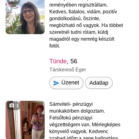
reményében regisztráltam.
Kedves, fiatalos, vidám, pozitív
gondolkodású, őszinte,
megbízható nő vagyok. Ha többet
szeretnél tudni rólam, küldj
magadról egy nemrég készült
fotót.
Tünde
, 56
Társkereső Eger
Üzenet
Adatlap
Sámviteli- pénzügyi
3
munkakörben dolgoztam.
Felsőfokú pénzügyi
végzettségem van. Mérlegképes
könyvelő vagyok. Kedvenc
szabad időm a zene hallgatása,