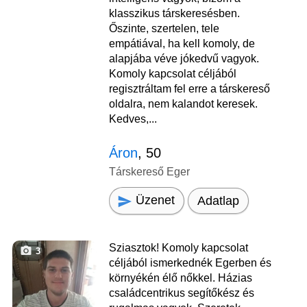
klasszikus társkeresésben.
Őszinte, szertelen, tele
empátiával, ha kell komoly, de
alapjába véve jókedvű vagyok.
Komoly kapcsolat céljából
regisztráltam fel erre a társkereső
oldalra, nem kalandot keresek.
Kedves,...
Áron
, 50
Társkereső Eger
Üzenet
Adatlap
Sziasztok! Komoly kapcsolat
3
céljából ismerkednék Egerben és
környékén élő nőkkel. Házias
családcentrikus segítőkész és