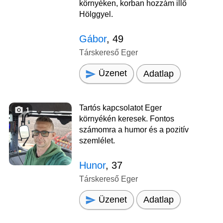
környéken, korban hozzám illő
Hölggyel.
Gábor
, 49
Társkereső Eger
Üzenet
Adatlap
Tartós kapcsolatot Eger
1
környékén keresek. Fontos
számomra a humor és a pozitív
szemlélet.
Hunor
, 37
Társkereső Eger
Üzenet
Adatlap