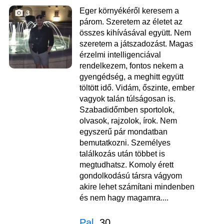
Eger környékéről keresem a
3
párom. Szeretem az életet az
összes kihívásával együtt. Nem
szeretem a játszadozást. Magas
érzelmi intelligenciával
rendelkezem, fontos nekem a
gyengédség, a meghitt együtt
töltött idő. Vidám, őszinte, ember
vagyok talán túlságosan is.
Szabadidőmben sportolok,
olvasok, rajzolok, írok. Nem
egyszerű pár mondatban
bemutatkozni. Személyes
találkozás után többet is
megtudhatsz. Komoly érett
gondolkodású társra vágyom
akire lehet számítani mindenben
és nem hagy magamra....
Pal
, 30