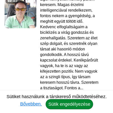
1
keresem. Magas érzelmi
intelligenciával rendelkezem,
fontos nekem a gyengédség, a
meghitt együtt töltött idő.
Kedvenc elfoglaltságaim a
biciklizés a virág gondozás és
zenehallgatás. Szeretem az élet
szép dolgait, és szeretnék olyan
társat aki hasonló módon
gondolkodik. A hosszú távú
kapcsolat érdekel. Kerékpárőrült
vagyok, ha te is az vagy az
kifejezetten pozitív. Nem vagyok
az a szingli típus, így társam
keresem hosszú távra. Szeretem
a tisztaságot. Fontos a...
Sütiket használunk a társkereső működtetéséhez.
Zoltán
, 43
Bővebben.
Sütik engedélyezése
Társkereső Eger