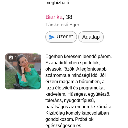
megbízható,...
Bianka
, 38
Társkereső Eger
Üzenet
Adatlap
Egerben keresem leendő párom.
1
Szabadidőmben sportolok,
olvasok, főzök. A legfontosabb
számomra a minőségi idő. Jól
érzem magam a bőrömben, a
laza életvitelt és programokat
kedvelem. Hűséges, együttérző,
toleráns, nyugodt típusú,
barátságos az emberek számára.
Kizárólag komoly kapcsolatban
gondolkozom. Próbálok
egészségesen és