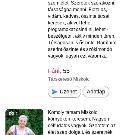
szemlélet. Szeretek szórakozni,
társaságba menni. Fiatalos,
vidám, kedves, őszinte társat
keresek, akivel lehet
programokat csinálni, lehet -
beszélgetni, aktív minden téren.
Túlságosan is őszinte. Barátaim
szerint őszinte és szókimondó
vagyok, ugyan ezt várom a...
Fáni
, 55
Társkereső Miskolc
Üzenet
Adatlap
Komoly társam Miskolc
1
környékén keresem. Nagyon
céltudatos vagyok. Szeretem az
élet szép dolgait, és szeretnék