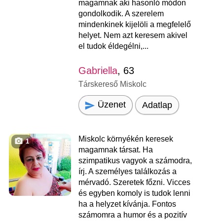
magamnak aki hasonló módon
gondolkodik. A szerelem
mindenkinek kijelöli a megfelelő
helyet. Nem azt keresem akivel
el tudok éldegélni,...
Gabriella
, 63
Társkereső Miskolc
Üzenet
Adatlap
Miskolc környékén keresek
1
magamnak társat. Ha
szimpatikus vagyok a számodra,
írj. A személyes találkozás a
mérvadó. Szeretek főzni. Vicces
és egyben komoly is tudok lenni
ha a helyzet kívánja. Fontos
számomra a humor és a pozitív