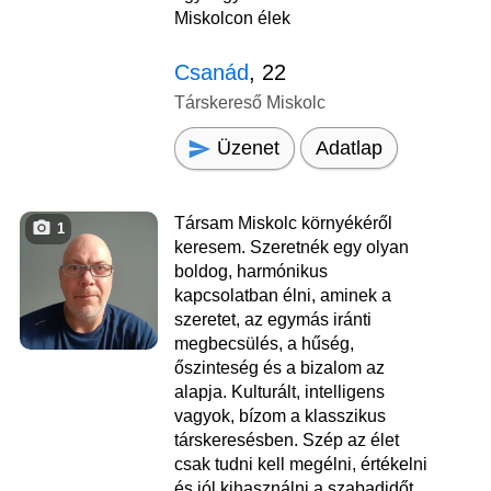
Miskolcon élek
Csanád
, 22
Társkereső Miskolc
Üzenet
Adatlap
Társam Miskolc környékéről
1
keresem. Szeretnék egy olyan
boldog, harmónikus
kapcsolatban élni, aminek a
szeretet, az egymás iránti
megbecsülés, a hűség,
őszinteség és a bizalom az
alapja. Kulturált, intelligens
vagyok, bízom a klasszikus
társkeresésben. Szép az élet
csak tudni kell megélni, értékelni
és jól kihasználni a szabadidőt.