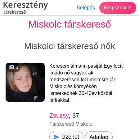
Keresztény
Belépés
Regisztráció
társkereső
Miskolc társkereső
Miskolci társkereső nők
Keresem álmaim pasiját Egy focit
3
imádó nő vagyok aki
rendszeresen foci meccsre jár
Miskolc ès környékén
ismerkednèk 30-40èv közötti
fèrfiakkal.
Zsuzsy
, 37
Társkereső Miskolc
Üzenet
Adatlap