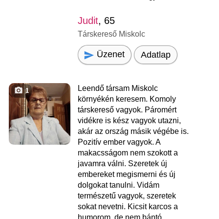
Judit
, 65
Társkereső Miskolc
Üzenet
Adatlap
Leendő társam Miskolc
1
környékén keresem. Komoly
társkereső vagyok. Páromért
vidékre is kész vagyok utazni,
akár az ország másik végébe is.
Pozitív ember vagyok. A
makacsságom nem szokott a
javamra válni. Szeretek új
embereket megismerni és új
dolgokat tanulni. Vidám
természetű vagyok, szeretek
sokat nevetni. Kicsit karcos a
humorom, de nem bántó.