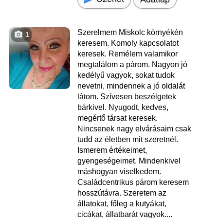
Szerelmem Miskolc környékén
1
keresem. Komoly kapcsolatot
keresek. Remélem valamikor
megtalálom a párom. Nagyon jó
kedélyű vagyok, sokat tudok
nevetni, mindennek a jó oldalát
látom. Szívesen beszélgetek
bárkivel. Nyugodt, kedves,
megértő társat keresek.
Nincsenek nagy elvárásaim csak
tudd az életben mit szeretnél.
Ismerem értékeimet,
gyengeségeimet. Mindenkivel
máshogyan viselkedem.
Családcentrikus párom keresem
hosszútávra. Szeretem az
állatokat, főleg a kutyákat,
cicákat, állatbarát vagyok....