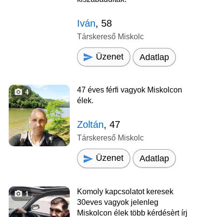
Iván
, 58
Társkereső Miskolc
Üzenet
Adatlap
47 éves férfi vagyok Miskolcon
4
élek.
Zoltán
, 47
Társkereső Miskolc
Üzenet
Adatlap
Komoly kapcsolatot keresek
1
30eves vagyok jelenleg
Miskolcon élek több kérdésèrt írj