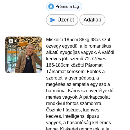
Prémium tag
Üzenet
Adatlap
Miskolci 185cm 88kg 48as szül.
6
özvegy egyedül álló romantikus
alkatú nyugdíjas vagyok. A valódi
kedves jóhiszemű 72-77éves,
165-180cm közötti Páromat,
Társamat keresem. Fontos a
szeretet, a gyengédség, a
megértés az empátia egy szó a
harmónia. Káros szenvedélyektől
mentes vagyok. A párkapcsolat
rendkívül fontos számomra.
Őszinte hűséges, Igényes,
kedves, intelligens, típusú
vagyok, a hasonlóság kellemes
lenne. Kiskertet gondozok, állat