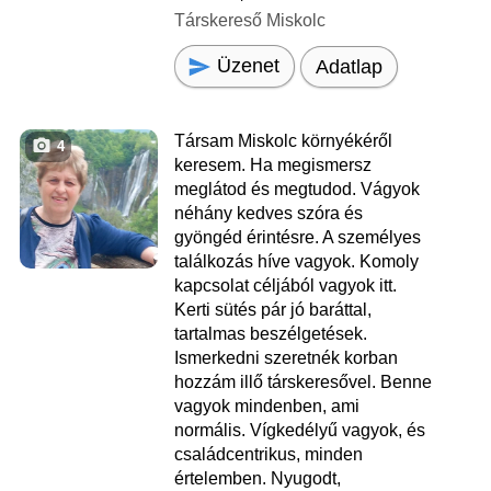
Társkereső Miskolc
Üzenet
Adatlap
Társam Miskolc környékéről
4
keresem. Ha megismersz
meglátod és megtudod. Vágyok
néhány kedves szóra és
gyöngéd érintésre. A személyes
találkozás híve vagyok. Komoly
kapcsolat céljából vagyok itt.
Kerti sütés pár jó baráttal,
tartalmas beszélgetések.
Ismerkedni szeretnék korban
hozzám illő társkeresővel. Benne
vagyok mindenben, ami
normális. Vígkedélyű vagyok, és
családcentrikus, minden
értelemben. Nyugodt,