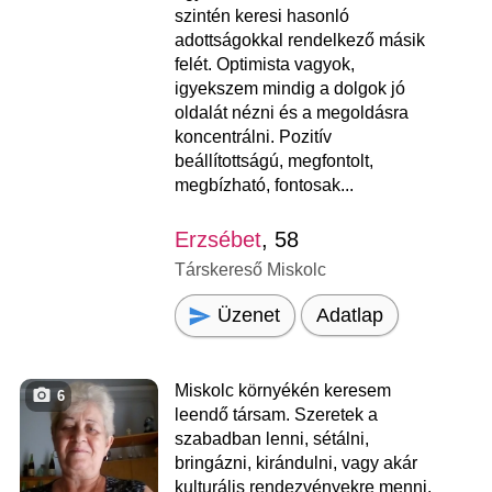
szintén keresi hasonló
adottságokkal rendelkező másik
felét. Optimista vagyok,
igyekszem mindig a dolgok jó
oldalát nézni és a megoldásra
koncentrálni. Pozitív
beállítottságú, megfontolt,
megbízható, fontosak...
Erzsébet
, 58
Társkereső Miskolc
Üzenet
Adatlap
Miskolc környékén keresem
6
leendő társam. Szeretek a
szabadban lenni, sétálni,
bringázni, kirándulni, vagy akár
kulturális rendezvényekre menni.