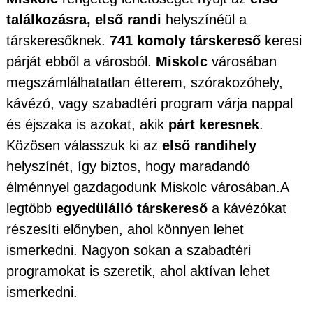
találkozásra, első randi
helyszínéül a
társkeresőknek.
741 komoly társkereső
keresi
párját ebből a városból.
Miskolc
városában
megszámlálhatatlan étterem, szórakozóhely,
kávézó, vagy szabadtéri program várja nappal
és éjszaka is azokat, akik
párt keresnek
.
Közösen válasszuk ki az
első randihely
helyszínét, így biztos, hogy maradandó
élménnyel gazdagodunk Miskolc városában.A
legtöbb
egyedülálló társkereső
a kávézókat
részesíti előnyben, ahol könnyen lehet
ismerkedni. Nagyon sokan a szabadtéri
programokat is szeretik, ahol aktívan lehet
ismerkedni.