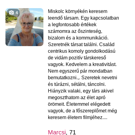
Miskolc környékén keresem
4
leendő társam. Egy kapcsolatban
a legfontosabb értékek
számomra az őszinteség,
bizalom és a kommunikáció.
Szeretnék társat találni. Család
centrikus komoly gondolkodású
de vidám pozitív társkereső
vagyok. Kedvelem a kreativitást.
Nem egyszerű pár mondatban
bemutatkozni.,. Szeretek nevetni
és túrázni, sétálni, táncolni.
Hiányzik valaki, egy társ akivel
megoszthatom az élet apró
örömeit. Életemmel elégedett
vagyok, de a főszereplőmet még
keresem életem filmjéhez....
Marcsi
, 71