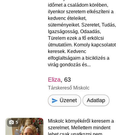
időmet a családom körében,
ilyenkor szeretem elkészíteni a
kedvenc ételeiket,
süteményeiket. Szeretet, Tudás,
Igazságosság, Odaadás,
Türelem ezek a fő erkölcsi
útmutatóim. Komoly kapcsolatot
keresek. Kedvenc
elfoglaltságaim a biciklizés a
virág gondozás és...
Eliza
, 63
Társkereső Miskolc
Üzenet
Adatlap
Miskolc környékéről keresem a
5
szerelmet. Mellettem mindent
lehet csak unatkozni nem.