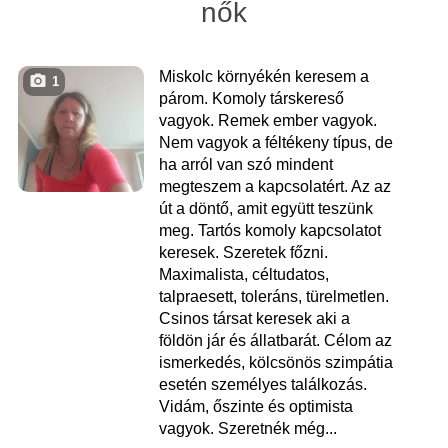
nők
Miskolc környékén keresem a
1
párom. Komoly társkereső
vagyok. Remek ember vagyok.
Nem vagyok a féltékeny típus, de
ha arról van szó mindent
megteszem a kapcsolatért. Az az
út a döntő, amit együtt teszünk
meg. Tartós komoly kapcsolatot
keresek. Szeretek főzni.
Maximalista, céltudatos,
talpraesett, toleráns, türelmetlen.
Csinos társat keresek aki a
földön jár és állatbarát. Célom az
ismerkedés, kölcsönös szimpátia
esetén személyes találkozás.
Vidám, őszinte és optimista
vagyok. Szeretnék még...