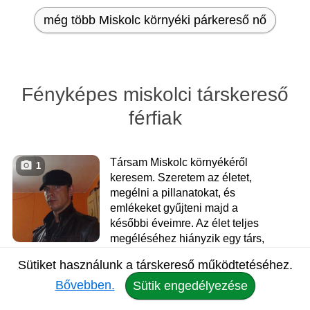
még több Miskolc környéki párkereső nő
Fényképes miskolci társkereső
férfiak
Társam Miskolc környékéről
1
keresem. Szeretem az életet,
megélni a pillanatokat, és
emlékeket gyűjteni majd a
későbbi éveimre. Az élet teljes
megéléséhez hiányzik egy társ,
lehet itt megtaláljuk egymást.
Sütiket használunk a társkereső működtetéséhez.
Kedves és őszinte embernek
Bővebben.
tartom magam. Egymás
Sütik engedélyezése
kölcsönös elfogadása, a bizalom