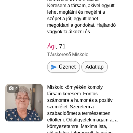
Keresem a társam, akivel együtt
lehet meglátni és megélni a
szépet a jót, együtt lehet
megoldani a gondokat. Hajlandó
vagyok találkozni és...
Ági
, 71
Társkereső Miskolc
Üzenet
Adatlap
Miskolc környékén komoly
4
társam keresem. Fontos
számomra a humor és a pozitív
szemlélet. Szeretem a
szabadidőmet a természetben
eltölteni. Odafigyelek magamra, a
környezetemre. Maximalista,
céltudatos, talpraesett, toleráns,