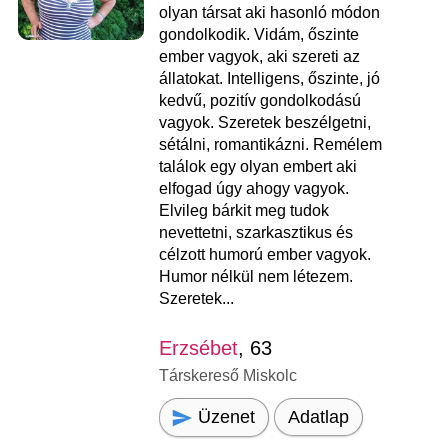
olyan társat aki hasonló módon
gondolkodik. Vidám, őszinte
ember vagyok, aki szereti az
állatokat. Intelligens, őszinte, jó
kedvű, pozitív gondolkodású
vagyok. Szeretek beszélgetni,
sétálni, romantikázni. Remélem
találok egy olyan embert aki
elfogad úgy ahogy vagyok.
Elvileg bárkit meg tudok
nevettetni, szarkasztikus és
célzott humorú ember vagyok.
Humor nélkül nem létezem.
Szeretek...
Erzsébet
, 63
Társkereső Miskolc
Üzenet
Adatlap