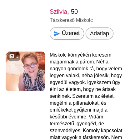
Szilvia
, 50
Társkereső Miskolc
Üzenet
Adatlap
Miskolc környékén keresem
3
magamnak a párom. Néha
nagyon gondolok rá, hogy velem
legyen valaki, néha jólesik, hogy
egyedül vagyok. Igyekszem úgy
élni az életem, hogy ne ártsak
senkinek. Szeretem az életet,
megélni a pillanatokat, és
emlékeket gyűjteni majd a
későbbi éveimre. Vidám
természetű, gyengéd, de
szenvedélyes. Komoly kapcsolat
miatt vagyok a társkeresőn. Nem