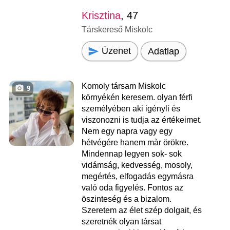
Krisztina
, 47
Társkereső Miskolc
Üzenet
Adatlap
Komoly társam Miskolc
9
környékén keresem. olyan férfi
személyében aki igényli és
viszonozni is tudja az értékeimet.
Nem egy napra vagy egy
hétvégére hanem màr örökre.
Mindennap legyen sok- sok
vidámság, kedvesség, mosoly,
megértés, elfogadás egymásra
való oda figyelés. Fontos az
öszinteség és a bizalom.
Szeretem az élet szép dolgait, és
szeretnék olyan társat