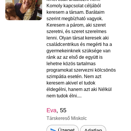
Komoly kapcsolat céljából
keresem a társam. Barátaim
szerint megbízható vagyok.
Keresem a párom, aki szeret
szeretni, és szeret szerelmes
lenni. Olyan társat keresek aki
családcentrikus és megérti ha a
gyermekeinknek szüksége van
ránk az az első de együtt is
lehetne közös tartalmas
programokat szervezni kölcsönös
szimpátia esetén. Nem azt
keresem akivel el tudok
éldegélni, hanem azt aki Nélkül
nem tudok élni....
Eva
, 55
Társkereső Miskolc
Üzenet
Adatlap