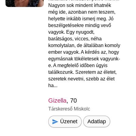
Nagyon sok mindent írhatnék
még ide, azonban nem teszem,
helyette inkább ismerj meg. Jó
beszélgetésekre mindig vevő
vagyok. Egy nyugodt,
barátságos, vicces, néha
komolytalan, de általában komoly
ember vagyok. A kérdés az, hogy
egymásnak tökéletesek vagyunk-
e. A megfelelő időben úgyis
találkozunk. Szeretem az életet,
szeretek nevetni, szebb az élet
ha...
Gizella
, 70
Társkereső Miskolc
Üzenet
Adatlap