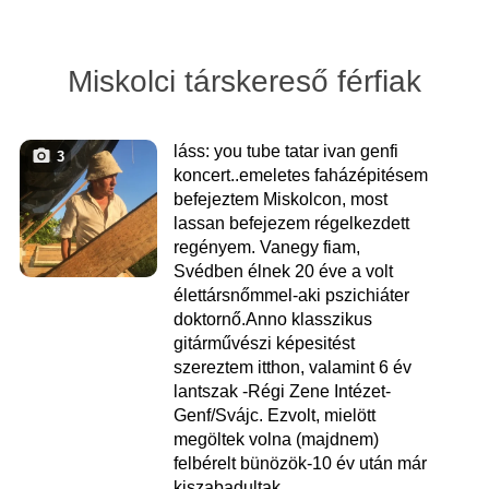
Miskolci társkereső férfiak
láss: you tube tatar ivan genfi
3
koncert..emeletes faházépitésem
befejeztem Miskolcon, most
lassan befejezem régelkezdett
regényem. Vanegy fiam,
Svédben élnek 20 éve a volt
élettársnőmmel-aki pszichiáter
doktornő.Anno klasszikus
gitárművészi képesitést
szereztem itthon, valamint 6 év
lantszak -Régi Zene Intézet-
Genf/Svájc. Ezvolt, mielött
megöltek volna (majdnem)
felbérelt bünözök-10 év után már
kiszabadultak.