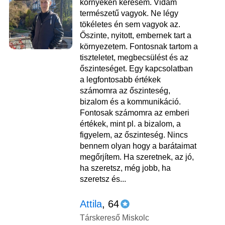
környékén keresem. Vidám
természetű vagyok. Ne légy
tökéletes én sem vagyok az.
Őszinte, nyitott, embernek tart a
környezetem. Fontosnak tartom a
tiszteletet, megbecsülést és az
őszinteséget. Egy kapcsolatban
a legfontosabb értékek
számomra az őszinteség,
bizalom és a kommunikáció.
Fontosak számomra az emberi
értékek, mint pl. a bizalom, a
figyelem, az őszinteség. Nincs
bennem olyan hogy a barátaimat
megőrjítem. Ha szeretnek, az jó,
ha szeretsz, még jobb, ha
szeretsz és...
Attila
, 64
Társkereső Miskolc