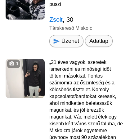
puszi
Zsolt
, 30
Társkereső Miskolc
Üzenet
Adatlap
„21 éves vagyok, szeretek
1
ismerkedni és minőségi időt
tölteni másokkal. Fontos
számomra az őszinteség és a
kölcsönös tisztelet. Komoly
kapcsolatot/barátokat keresek,
ahol mindketten beletesszük
magunkat, és jól érezzük
magunkat. Vác melett élek egy
kisebb kért város szerű faluba, de
Miskolcra járok egyetemre
úgyhogy most 90 százalékban