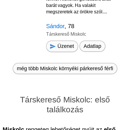
barát vagyok. Ha valakit
megszeretek az örökre szól....
Sándor
, 78
Társkereső Miskolc
Üzenet
Adatlap
még több Miskolc környéki párkereső férfi
Társkereső Miskolc: első
találkozás
Miskolc
rengeteg lehetőséget nyújt az
első