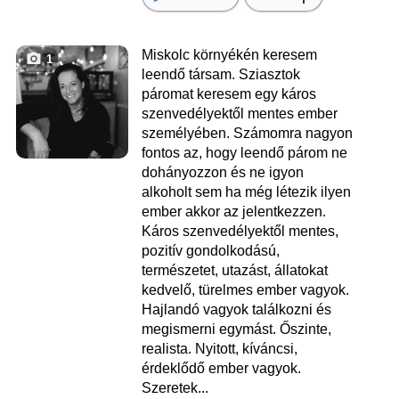
Miskolc környékén keresem
1
leendő társam. Sziasztok
páromat keresem egy káros
szenvedélyektől mentes ember
személyében. Számomra nagyon
fontos az, hogy leendő párom ne
dohányozzon és ne igyon
alkoholt sem ha még létezik ilyen
ember akkor az jelentkezzen.
Káros szenvedélyektől mentes,
pozitív gondolkodású,
természetet, utazást, állatokat
kedvelő, türelmes ember vagyok.
Hajlandó vagyok találkozni és
megismerni egymást. Őszinte,
realista. Nyitott, kíváncsi,
érdeklődő ember vagyok.
Szeretek...