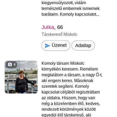
kiegyensúlyozott, vidám
természetű embernek ismernek
barátaim. Komoly kapcsolatot...
Jutka
, 66
Társkereső Miskolc
Üzenet
Adatlap
Komoly társam Miskolc
4
környékén keresem. Remélem
megtalálom a társam, a nagy Ő-t,
aki engem keres. Másoknak
szeretek segíteni. Komoly
kapcsolat céljából regisztráltam
az oldalra. Hiszem, hogy van
még a közelemben élő, kedves,
rendezett körülmények között
egyedül élő társkereső, aki