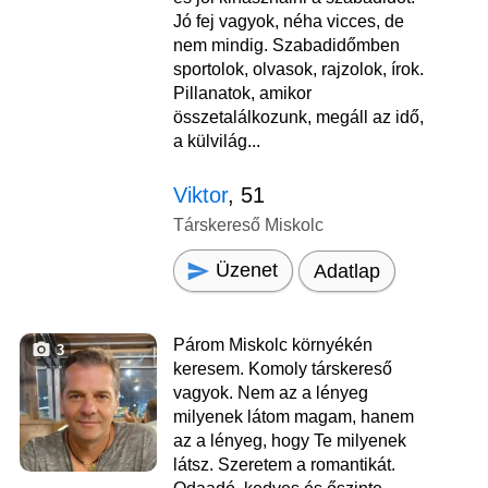
Jó fej vagyok, néha vicces, de
nem mindig. Szabadidőmben
sportolok, olvasok, rajzolok, írok.
Pillanatok, amikor
összetalálkozunk, megáll az idő,
a külvilág...
Viktor
, 51
Társkereső Miskolc
Üzenet
Adatlap
Párom Miskolc környékén
3
keresem. Komoly társkereső
vagyok. Nem az a lényeg
milyenek látom magam, hanem
az a lényeg, hogy Te milyenek
látsz. Szeretem a romantikát.