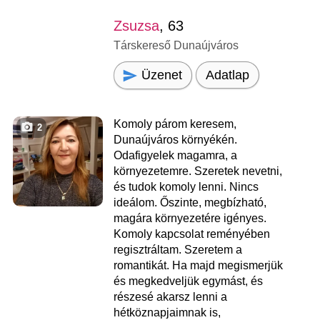
Zsuzsa
, 63
Társkereső Dunaújváros
Üzenet
Adatlap
Komoly párom keresem,
2
Dunaújváros környékén.
Odafigyelek magamra, a
környezetemre. Szeretek nevetni,
és tudok komoly lenni. Nincs
ideálom. Őszinte, megbízható,
magára környezetére igényes.
Komoly kapcsolat reményében
regisztráltam. Szeretem a
romantikát. Ha majd megismerjük
és megkedveljük egymást, és
részesé akarsz lenni a
hétköznapjaimnak is,