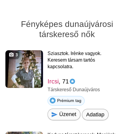
Fényképes dunaújvárosi
társkereső nők
Sziasztok. Irènke vagyok.
3
Keresem társam tartós
kapcsolatra.
Ircsi
, 71
Társkereső Dunaújváros
Prémium tag
Üzenet
Adatlap