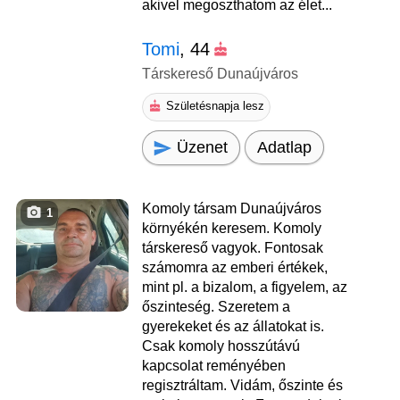
akivel megoszthatom az élet...
Tomi
, 44
Társkereső Dunaújváros
Születésnapja lesz
Üzenet
Adatlap
Komoly társam Dunaújváros
1
környékén keresem. Komoly
társkereső vagyok. Fontosak
számomra az emberi értékek,
mint pl. a bizalom, a figyelem, az
őszinteség. Szeretem a
gyerekeket és az állatokat is.
Csak komoly hosszútávú
kapcsolat reményében
regisztráltam. Vidám, őszinte és