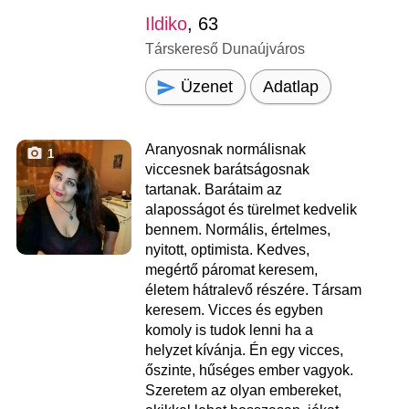
Ildiko
, 63
Társkereső Dunaújváros
Üzenet
Adatlap
Aranyosnak normálisnak
1
viccesnek barátságosnak
tartanak. Barátaim az
alaposságot és türelmet kedvelik
bennem. Normális, értelmes,
nyitott, optimista. Kedves,
megértő páromat keresem,
életem hátralevő részére. Társam
keresem. Vicces és egyben
komoly is tudok lenni ha a
helyzet kívánja. Én egy vicces,
őszinte, hűséges ember vagyok.
Szeretem az olyan embereket,