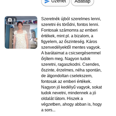
Üzenet
Adatlap
Szeretnék újból szerelmes lenni,
3
szeretni és törődni, fontos lenni.
Fontosak számomra az emberi
értékek, mint pl. a bizalom, a
figyelem, az őszinteség. Káros
szenvedélyektől mentes vagyok.
A barátaimat a csicsergésemmel
őrjítem meg. Nagyon tudok
szeretni, ragaszkodni. Csendes,
őszinte, érzelmes, néha spontán,
de átgondoltan cselekszem,
fontosak az emberi értékek.
Nagyon jó kedélyű vagyok, sokat
tudok nevetni, mindennek a jó
oldalát látom. Hiszek a
végzetben, ahogy abban is, hogy
a sors...