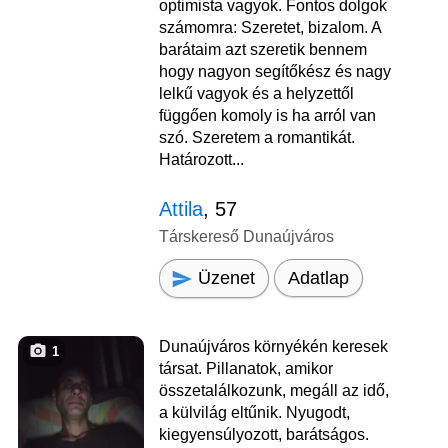
optimista vagyok. Fontos dolgok
számomra: Szeretet, bizalom. A
barátaim azt szeretik bennem
hogy nagyon segítőkész és nagy
lelkű vagyok és a helyzettől
függően komoly is ha arról van
szó. Szeretem a romantikát.
Határozott...
Attila
, 57
Társkereső Dunaújváros
Üzenet
Adatlap
Dunaújváros környékén keresek
1
társat. Pillanatok, amikor
összetalálkozunk, megáll az idő,
a külvilág eltűnik. Nyugodt,
kiegyensúlyozott, barátságos.