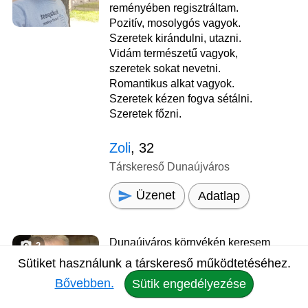
reményében regisztráltam.
Pozitív, mosolygós vagyok.
Szeretek kirándulni, utazni.
Vidám természetű vagyok,
szeretek sokat nevetni.
Romantikus alkat vagyok.
Szeretek kézen fogva sétálni.
Szeretek főzni.
Zoli
, 32
Társkereső Dunaújváros
Üzenet
Adatlap
Dunaújváros környékén keresem
2
leendő társam. Ismerkedem,
Sütiket használunk a társkereső működtetéséhez.
hátha itt egymásra találunk.
Bővebben.
Sütik engedélyezése
Igyekszem reálisan és
leegyszerűsítve megoldani és