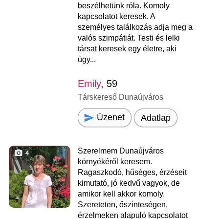
beszélhetünk róla. Komoly
kapcsolatot keresek. A
személyes találkozás adja meg a
valós szimpátiát. Testi és lelki
társat keresek egy életre, aki
úgy...
Emily
, 59
Társkereső Dunaújváros
Üzenet
Adatlap
Szerelmem Dunaújváros
4
környékéről keresem.
Ragaszkodó, hűséges, érzéseit
kimutató, jó kedvű vagyok, de
amikor kell akkor komoly.
Szereteten, őszinteségen,
érzelmeken alapuló kapcsolatot