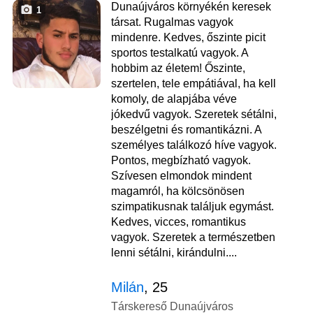
Dunaújváros környékén keresek
1
társat. Rugalmas vagyok
mindenre. Kedves, őszinte picit
sportos testalkatú vagyok. A
hobbim az életem! Őszinte,
szertelen, tele empátiával, ha kell
komoly, de alapjába véve
jókedvű vagyok. Szeretek sétálni,
beszélgetni és romantikázni. A
személyes találkozó híve vagyok.
Pontos, megbízható vagyok.
Szívesen elmondok mindent
magamról, ha kölcsönösen
szimpatikusnak találjuk egymást.
Kedves, vicces, romantikus
vagyok. Szeretek a természetben
lenni sétálni, kirándulni....
Milán
, 25
Társkereső Dunaújváros