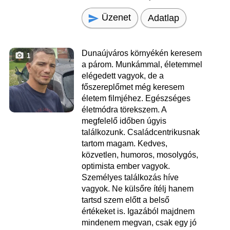
Üzenet
Adatlap
Dunaújváros környékén keresem
1
a párom. Munkámmal, életemmel
elégedett vagyok, de a
főszereplőmet még keresem
életem filmjéhez. Egészséges
életmódra törekszem. A
megfelelő időben úgyis
találkozunk. Családcentrikusnak
tartom magam. Kedves,
közvetlen, humoros, mosolygós,
optimista ember vagyok.
Személyes találkozás híve
vagyok. Ne külsőre ítélj hanem
tartsd szem előtt a belső
értékeket is. Igazából majdnem
mindenem megvan, csak egy jó