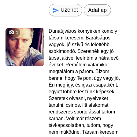
Üzenet
Adatlap
Dunaújváros környékén komoly
1
társam keresem. Barátságos
vagyok, jó szívű és felettébb
szókimondó. Szeretnék egy jó
társat akivel leélném a hátralevő
éveket. Remélem valamikor
megtalálom a párom. Bízom
benne, hogy Te pont úgy vagy jó,
Én meg így, és igazi csapatként,
együtt többre leszünk képesek.
Szeretek olvasni, nyelveket
tanulni, csinos, fitt alakomat
rendszeres sportolással tartom
karban. Volt már részem
távkapcsolatban, tudom, hogy
nem működne. Társam keresem