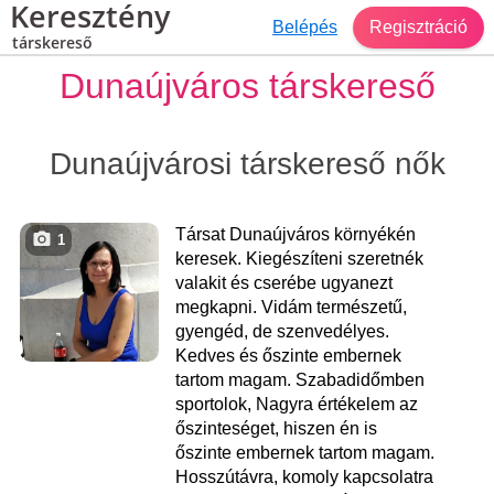
Keresztény
Belépés
Regisztráció
társkereső
Dunaújváros társkereső
Dunaújvárosi társkereső nők
Társat Dunaújváros környékén
1
keresek. Kiegészíteni szeretnék
valakit és cserébe ugyanezt
megkapni. Vidám természetű,
gyengéd, de szenvedélyes.
Kedves és őszinte embernek
tartom magam. Szabadidőmben
sportolok, Nagyra értékelem az
őszinteséget, hiszen én is
őszinte embernek tartom magam.
Hosszútávra, komoly kapcsolatra