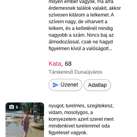
milyen ember vagyok. Ha arra
érdemesnek találok valakit, akkor
szívesen kitárom a lelkemet. A
szívem nagy, de viharvert a
lelkem, és a kelleténél mindig
nagyobb a szám. Nincs baj az
álmodozással, csak ne hagyd
figyelmen kívül a valóságot!...
Kata
, 68
Társkereső Dunaújváros
Üzenet
Adatlap
nyugot, turelmes, szegitokesz,
6
vidam, mosolygos, a
kornyezetem azert szeret mert
mindenkivel turelemmel oda
figyelesel vagyok.