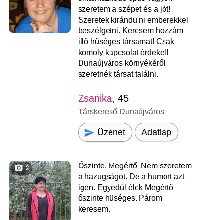
szeretem a szépet és a jót!
Szeretek kirándulni emberekkel
beszélgetni. Keresem hozzám
illő hűséges társamat! Csak
komoly kapcsolat érdekel!
Dunaújváros környékéről
szeretnék társat találni.
Zsanika
, 45
Társkereső Dunaújváros
Üzenet
Adatlap
Őszinte. Megértő. Nem szeretem
2
a hazugságot. De a humort azt
igen. Egyedül élek Megértő
őszinte hüséges. Párom
keresem.