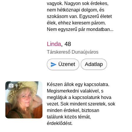
vagyok. Nagyon sok érdekes,
nem hétköznapi dolgom, és
szokásom van. Egyszerű életet
élek, ehhez keresem párom.
Nem egyszerű pár mondatban...
Linda
, 48
Társkereső Dunaújváros
Üzenet
Adatlap
Készen állok egy kapcsolatra.
9
Megismerkedni valakivel, s
meglátjuk a kapcsolatunk hova
vezet. Sok mindent szeretek, sok
minden érdekel, biztosan
találunk közös témát,
érdeklődést.