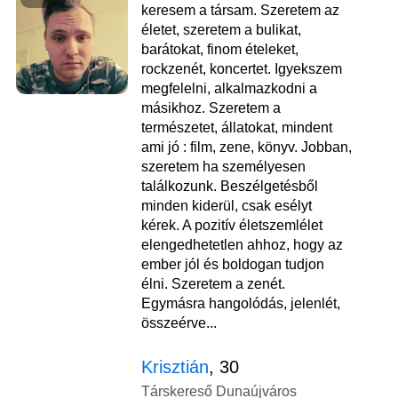
keresem a társam. Szeretem az
életet, szeretem a bulikat,
barátokat, finom ételeket,
rockzenét, koncertet. Igyekszem
megfelelni, alkalmazkodni a
másikhoz. Szeretem a
természetet, állatokat, mindent
ami jó : film, zene, könyv. Jobban,
szeretem ha személyesen
találkozunk. Beszélgetésből
minden kiderül, csak esélyt
kérek. A pozitív életszemlélet
elengedhetetlen ahhoz, hogy az
ember jól és boldogan tudjon
élni. Szeretem a zenét.
Egymásra hangolódás, jelenlét,
összeérve...
Krisztián
, 30
Társkereső Dunaújváros