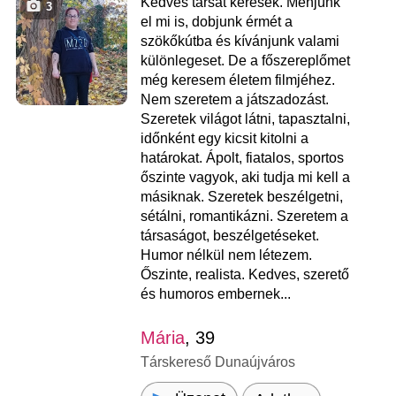
Kedves társat keresek. Menjünk
3
el mi is, dobjunk érmét a
szökőkútba és kívánjunk valami
különlegeset. De a főszereplőmet
még keresem életem filmjéhez.
Nem szeretem a játszadozást.
Szeretek világot látni, tapasztalni,
időnként egy kicsit kitolni a
határokat. Ápolt, fiatalos, sportos
őszinte vagyok, aki tudja mi kell a
másiknak. Szeretek beszélgetni,
sétálni, romantikázni. Szeretem a
társaságot, beszélgetéseket.
Humor nélkül nem létezem.
Őszinte, realista. Kedves, szerető
és humoros embernek...
Mária
, 39
Társkereső Dunaújváros