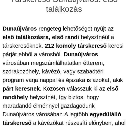
találkozás
Dunaújváros
rengeteg lehetőséget nyújt az
első találkozásra, első randi
helyszínéül a
társkeresőknek.
212 komoly társkereső
keresi
párját ebből a városból.
Dunaújváros
városában megszámlálhatatlan étterem,
szórakozóhely, kávézó, vagy szabadtéri
program várja nappal és éjszaka is azokat, akik
párt keresnek
. Közösen válasszuk ki az
első
randihely
helyszínét, így biztos, hogy
maradandó élménnyel gazdagodunk
Dunaújváros városában.A legtöbb
egyedülálló
társkereső
a kávézókat részesíti előnyben, ahol