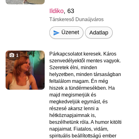
Ildiko
, 63
Társkereső Dunaújváros
Üzenet
Adatlap
Párkapcsolatot keresek. Káros
1
szenvedélyektől mentes vagyok.
Szeretek élni, minden
helyzetben, minden társaságban
feltalálom magam. Én még
hiszek a tündérmesékben. Ha
majd megismerjük és
megkedveljük egymást, és
részesé akarsz lenni a
hétköznapjaimnak is,
beszélhetünk róla. A humor kitölti
napjaimat. Fiatalos, vidám,
spirituális beállítottságú ember