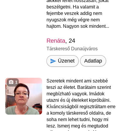
akikkel lehet hosszasan, jókat
beszélgetni. Ha valamit a
fejembe veszek addig nem
nyugszok még végre nem
hajtom. Nagyon sok mindent...
Renáta
, 24
Társkereső Dunaújváros
Üzenet
Adatlap
Szeretek mindent ami szebbé
1
teszi az életet. Barátaim szerint
megbízható vagyok. Imádok
utazni és új ételeket kipróbálni.
Kíváncsiságból regisztráltam erre
a komoly társkereső oldalra, de
soha nem lehet tudni, hogy mi
lesz. Ismerj meg és megtudod