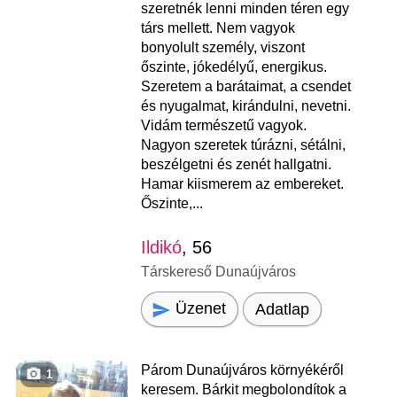
szeretnék lenni minden téren egy
társ mellett. Nem vagyok
bonyolult személy, viszont
őszinte, jókedélyű, energikus.
Szeretem a barátaimat, a csendet
és nyugalmat, kirándulni, nevetni.
Vidám természetű vagyok.
Nagyon szeretek túrázni, sétálni,
beszélgetni és zenét hallgatni.
Hamar kiismerem az embereket.
Őszinte,...
Ildikó
, 56
Társkereső Dunaújváros
Üzenet
Adatlap
Párom Dunaújváros környékéről
1
keresem. Bárkit megbolondítok a