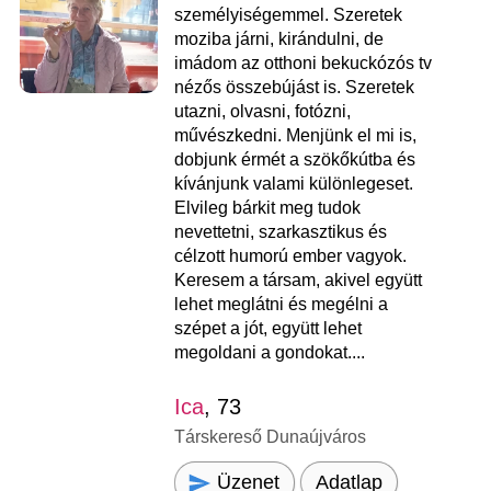
személyiségemmel. Szeretek
moziba járni, kirándulni, de
imádom az otthoni bekuckózós tv
nézős összebújást is. Szeretek
utazni, olvasni, fotózni,
művészkedni. Menjünk el mi is,
dobjunk érmét a szökőkútba és
kívánjunk valami különlegeset.
Elvileg bárkit meg tudok
nevettetni, szarkasztikus és
célzott humorú ember vagyok.
Keresem a társam, akivel együtt
lehet meglátni és megélni a
szépet a jót, együtt lehet
megoldani a gondokat....
Ica
, 73
Társkereső Dunaújváros
Üzenet
Adatlap