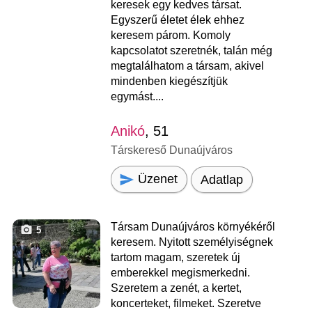
keresek egy kedves társat.
Egyszerű életet élek ehhez
keresem párom. Komoly
kapcsolatot szeretnék, talán még
megtalálhatom a társam, akivel
mindenben kiegészítjük
egymást....
Anikó
, 51
Társkereső Dunaújváros
Üzenet
Adatlap
Társam Dunaújváros környékéről
5
keresem. Nyitott személyiségnek
tartom magam, szeretek új
emberekkel megismerkedni.
Szeretem a zenét, a kertet,
koncerteket, filmeket. Szeretve