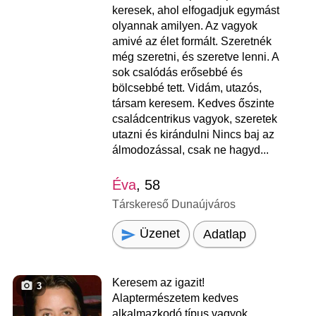
keresek, ahol elfogadjuk egymást
olyannak amilyen. Az vagyok
amivé az élet formált. Szeretnék
még szeretni, és szeretve lenni. A
sok csalódás erősebbé és
bölcsebbé tett. Vidám, utazós,
társam keresem. Kedves őszinte
családcentrikus vagyok, szeretek
utazni és kirándulni Nincs baj az
álmodozással, csak ne hagyd...
Éva
, 58
Társkereső Dunaújváros
Üzenet
Adatlap
Keresem az igazit!
3
Alaptermészetem kedves
alkalmazkodó típus vagyok