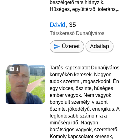
beszélgető társ hiányzik.
Hűséges, együttérző, toleráns,...
Dávid
, 35
Társkereső Dunaújváros
Üzenet
Adatlap
Tartós kapcsolatot Dunaújváros
1
környékén keresek. Nagyon
tudok szeretni, ragaszkodni. Én
egy vicces, őszinte, hűséges
ember vagyok. Nem vagyok
bonyolult személy, viszont
őszinte, jókedélyű, energikus. A
legfontosabb számomra a
minőségi idő. Nagyon
barátságos vagyok, szerethető.
Komoly kapcsolatot keresek,