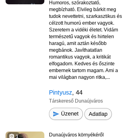
Humoros, szórakoztató,
megbízható. Elvileg bárkit meg
tudok nevettetni, szarkasztikus és
célzott humorú ember vagyok.
Szeretem a vidéki életet. Vidám
természetű vagyok és hirtelen
haragú, amit aztán később
megbánok. Javíthatatlan
romantikus vagyok, a kritikát
elfogadom. Kedves és őszinte
embernek tartom magam. Ami a
mai világban nagyon ritka,...
Pintyusz
, 44
Társkereső Dunaújváros
Üzenet
Adatlap
Dunaújváros környékéről
1