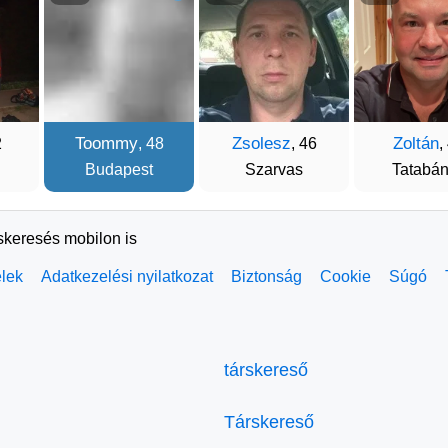
Toommy
Zsolesz
Zoltán
2
, 48
, 46
,
Budapest
Szarvas
Tatabá
rskeresés mobilon is
elek
Adatkezelési nyilatkozat
Biztonság
Cookie
Súgó
társkereső
Társkereső