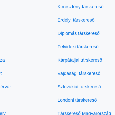
Keresztény társkereső
Erdélyi társkereső
Diplomás társkereső
Felvidéki társkereső
áza
Kárpátaljai társkereső
t
Vajdasági társkereső
hérvár
Szlovákiai társkereső
Londoni társkereső
ely
Társkereső Magyarország