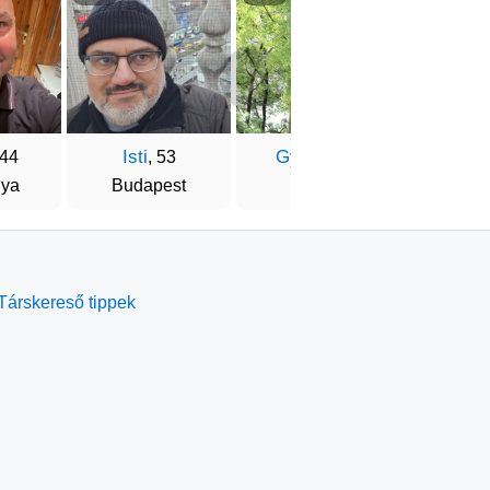
Isti
Gyuszi
Pifu
 44
, 53
, 44
nya
Budapest
Ajka
Szigetsz
Társkereső tippek