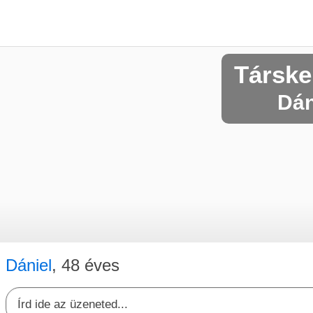
Társke
Dán
Dániel
, 48 éves