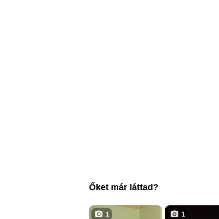
Őket már láttad?
1
1