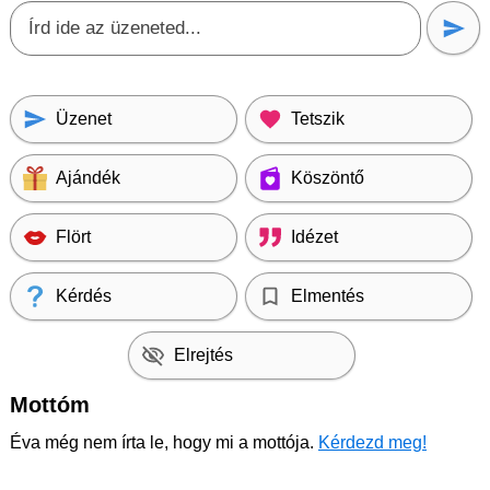
Üzenet
Tetszik
Ajándék
Köszöntő
Flört
Idézet
Kérdés
Elmentés
Elrejtés
Mottóm
Éva még nem írta le, hogy mi a mottója.
Kérdezd meg!