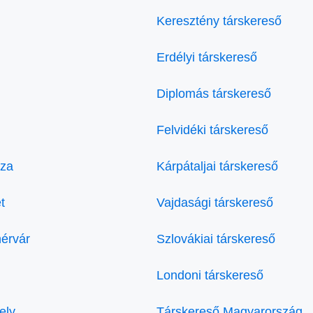
Keresztény társkereső
Erdélyi társkereső
Diplomás társkereső
Felvidéki társkereső
áza
Kárpátaljai társkereső
t
Vajdasági társkereső
hérvár
Szlovákiai társkereső
Londoni társkereső
ely
Társkereső Magyarország