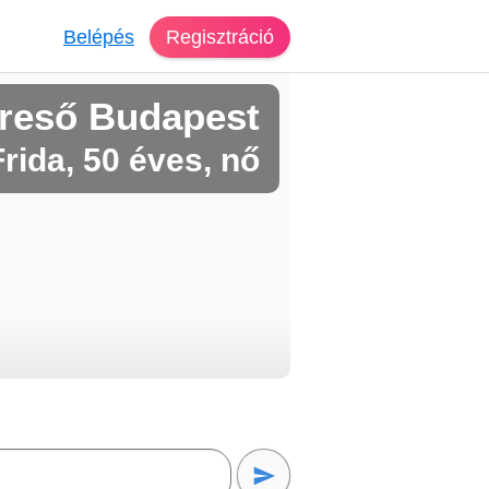
Belépés
Regisztráció
reső Budapest
Frida, 50 éves, nő