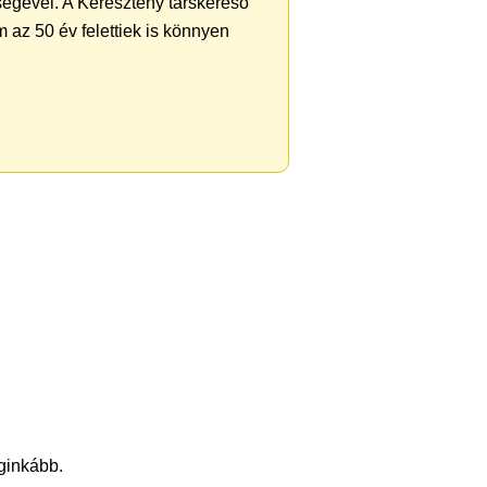
ségével. A Keresztény társkereső
 az 50 év felettiek is könnyen
eginkább.