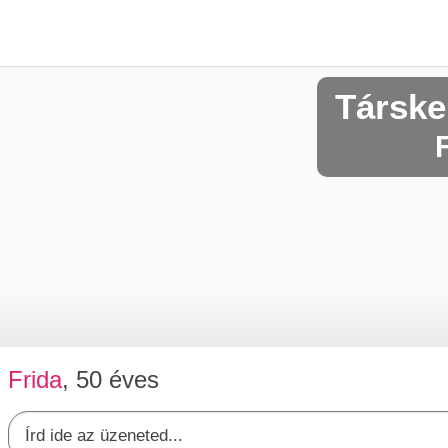
Társke
Frida
, 50 éves