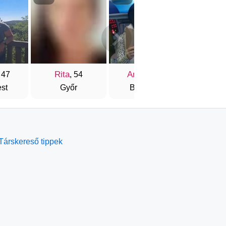
Rita
Andrea
Horten
 47
, 54
, 51
st
Győr
Budapest
Eszt
Társkereső tippek