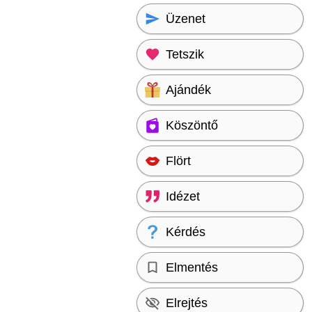
Üzenet
Tetszik
Ajándék
Köszöntő
Flört
Idézet
Kérdés
Elmentés
Elrejtés