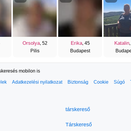
Orsolya
Erika
Katalin
8
, 52
, 45
,
Pilis
Budapest
Budape
rskeresés mobilon is
elek
Adatkezelési nyilatkozat
Biztonság
Cookie
Súgó
társkereső
Társkereső