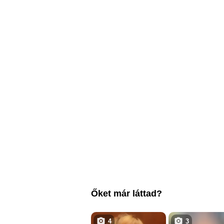
Őket már láttad?
4
3