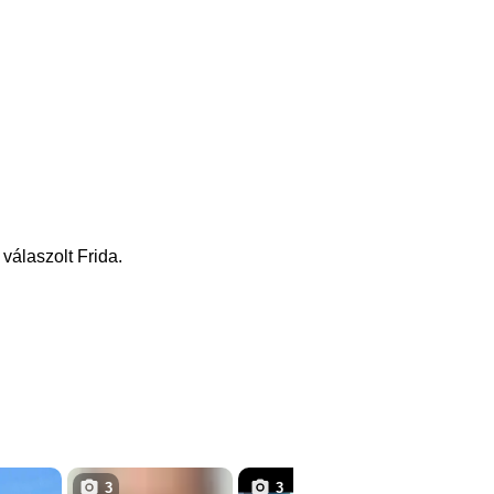
válaszolt Frida.
3
3
4