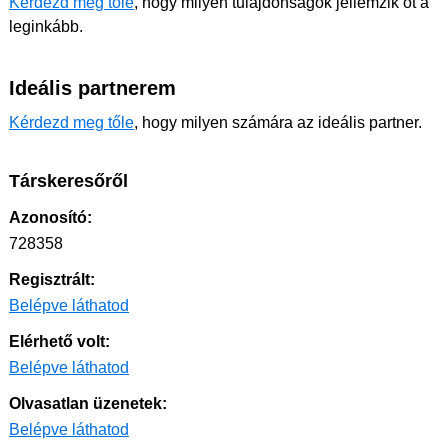
Kérdezd meg tőle
, hogy milyen tulajdonságok jellemzik őt a
leginkább.
Ideális partnerem
Kérdezd meg tőle
, hogy milyen számára az ideális partner.
Társkeresőről
Azonosító:
728358
Regisztrált:
Belépve láthatod
Elérhető volt:
Belépve láthatod
Olvasatlan üzenetek:
Belépve láthatod