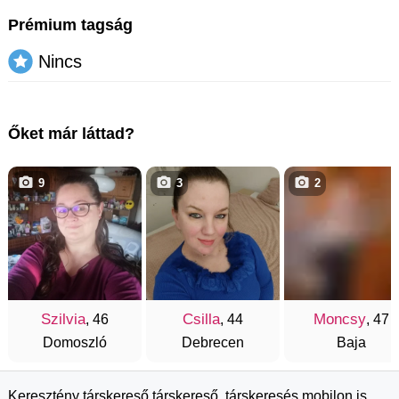
Prémium tagság
Nincs
Őket már láttad?
9
3
2
Szilvia
Csilla
Moncsy
, 46
, 44
, 47
Domoszló
Debrecen
Baja
Keresztény társkereső társkereső, társkeresés mobilon is