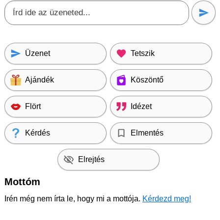
Üzenet
Tetszik
Ajándék
Köszöntő
Flört
Idézet
Kérdés
Elmentés
Elrejtés
Mottóm
Irén még nem írta le, hogy mi a mottója.
Kérdezd meg!