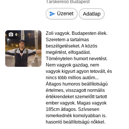
Társkereső Budapest
Üzenet
Adatlap
Zoli vagyok. Budapesten élek.
4
Szeretem a tartalmas
beszélgetéseket. A közös
megértést, elfogadást.
Töménytelen humort nevetést.
Nem vagyok gazdag, nem
vagyok kigyurt agyon tetovált, és
nincs több millios autóm...
Átlagos humoros beállítotságú
értelmes, visszagott normális
értékrendeket szemelőtt tartott
ember vagyok. Magas vagyok
185cm átlagos. Szívsesen
ismerkednék komolyabban is.
hasonló beállítotságú nőkkel.