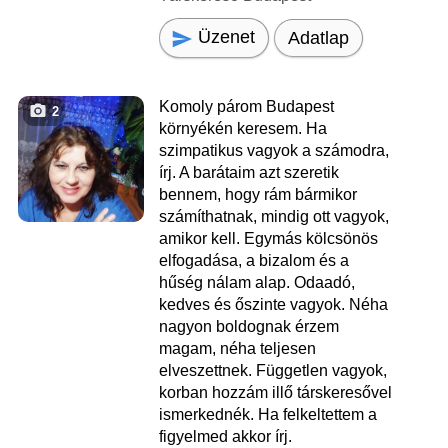
Üzenet
Adatlap
Komoly párom Budapest
2
környékén keresem. Ha
szimpatikus vagyok a számodra,
írj. A barátaim azt szeretik
bennem, hogy rám bármikor
számíthatnak, mindig ott vagyok,
amikor kell. Egymás kölcsönös
elfogadása, a bizalom és a
hűség nálam alap. Odaadó,
kedves és őszinte vagyok. Néha
nagyon boldognak érzem
magam, néha teljesen
elveszettnek. Független vagyok,
korban hozzám illő társkeresővel
ismerkednék. Ha felkeltettem a
figyelmed akkor írj.