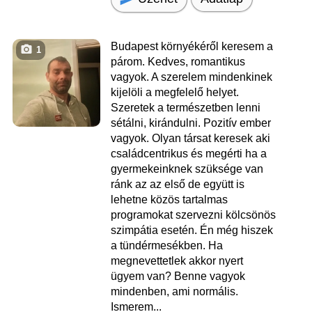
Budapest környékéről keresem a
1
párom. Kedves, romantikus
vagyok. A szerelem mindenkinek
kijelöli a megfelelő helyet.
Szeretek a természetben lenni
sétálni, kirándulni. Pozitív ember
vagyok. Olyan társat keresek aki
családcentrikus és megérti ha a
gyermekeinknek szüksége van
ránk az az első de együtt is
lehetne közös tartalmas
programokat szervezni kölcsönös
szimpátia esetén. Én még hiszek
a tündérmesékben. Ha
megnevettetlek akkor nyert
ügyem van? Benne vagyok
mindenben, ami normális.
Ismerem...