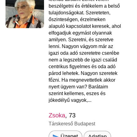
beszélgetni és értékelem a belső
tulajdonságokat. Szereteten,
őszinteségen, érzelmeken
alapuló kapcsolatot keresek, ahol
elfogadjuk egymást olyannak
amilyen. Szeretni, és szeretve
lenni. Nagyon vágyom már az
igazi oda adó szeretetre cserébe
nem a legszebb de igazi család
centrikus figyelmes és oda adó
párod lehetek. Nagyon szeretek
főzni. Ha megnevettetlek akkor
nyert ügyem van? Barátaim
szerint kellemes, eszes és
jókedélyű vagyok,...
Zsoka
, 73
Társkereső Budapest
Üzenet
Adatlap