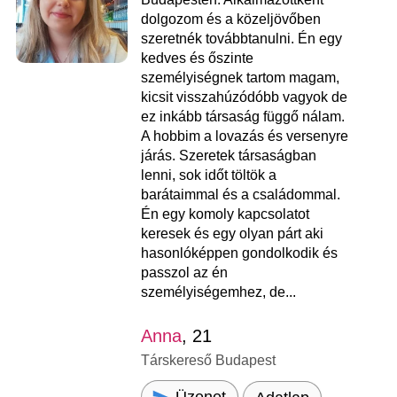
dolgozom és a közeljövőben
szeretnék továbbtanulni. Én egy
kedves és őszinte
személyiségnek tartom magam,
kicsit visszahúzódóbb vagyok de
ez inkább társaság függő nálam.
A hobbim a lovazás és versenyre
járás. Szeretek társaságban
lenni, sok időt töltök a
barátaimmal és a családommal.
Én egy komoly kapcsolatot
keresek és egy olyan párt aki
hasonlóképpen gondolkodik és
passzol az én
személyiségemhez, de...
Anna
, 21
Társkereső Budapest