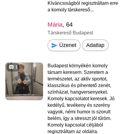
Kíváncsiságból regisztráltam erre
a komoly társkereső...
Mária
, 64
Társkereső Budapest
Üzenet
Adatlap
Budapest környékén komoly
1
társam keresem. Szeretem a
természetet, az aktív sportot,
klasszikus és pihentető zenét,
színházat, hangversenyeket.
Komoly kapcsolatot keresek. Jó
kedélyű, tevékeny és szerény
vagyok, némi humor is szorult
belém, így a stresszt jól tűröm.
Komoly kapcsolat céljából
regisztráltam az oldalra.