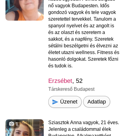
nő vagyok Budapesten. Idős
gondozó vagyok és tele vagyok
szeretettel tervekkel. Tanulom a
spanyol nyelvet és az angolt is
és az olaszt és szeretem a
sakkot, és a napfény. Szeretek
sétálni beszélgetni és élvezni az
életet utazni wellness. Fitness és
hasonló dolgokat. Szeretek főzni
és tudok is.
Erzsébet
, 52
Társkereső Budapest
Üzenet
Adatlap
Sziasztok Anna vagyok, 21 éves.
1
Jelenleg a családommal élek
Budapesten. Alkalmazottként