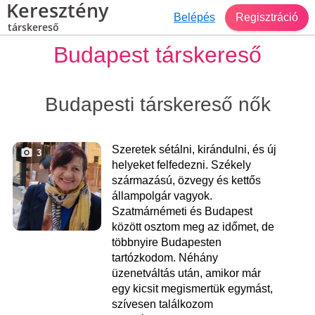
Keresztény
Belépés
Regisztráció
társkereső
Budapest társkereső
Budapesti társkereső nők
Szeretek sétálni, kirándulni, és új
3
helyeket felfedezni. Székely
származású, özvegy és kettős
állampolgár vagyok.
Szatmárnémeti és Budapest
között osztom meg az időmet, de
többnyire Budapesten
tartózkodom. Néhány
üzenetváltás után, amikor már
egy kicsit megismertük egymást,
szívesen találkozom