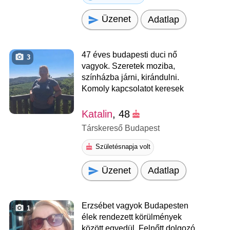
Üzenet
Adatlap
47 éves budapesti duci nő
3
vagyok. Szeretek moziba,
színházba járni, kirándulni.
Komoly kapcsolatot keresek
Katalin
, 48
Társkereső Budapest
Születésnapja volt
Üzenet
Adatlap
Erzsébet vagyok Budapesten
1
élek rendezett körülmények
között egyedül. Felnőtt dolgozó