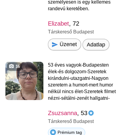
személyesen is egy kellemes
randevú keretében.
Elizabet
, 72
Társkereső Budapest
Üzenet
Adatlap
53 éves vagyok-Budapesten
16
élek-és dolgozom-Szeretek
kirándulni-utazgatni-Nagyon
szeretem a humort-mert humor
nélkül nincs élet-Szeretek filmet
nézni-sétálni-zenét hallgatni-
Zsuzsanna
, 53
Társkereső Budapest
Prémium tag