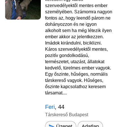
szenvedélyektől mentes ember
személyében. Számomra nagyon
fontos az, hogy leendő párom ne
dohányozzon és ne igyon
alkoholt sem ha még létezik ilyen
ember akkor az jelentkezzen.
Imádok kirándulni, biciklizni.
Káros szenvedélyektől mentes,
pozitív gondolkodású,
természetet, utazást, állatokat
kedvelő, türelmes ember vagyok.
Egy őszinte, hűséges, normális
társkereső vagyok. Hűséges,
őszinte kapcsolathoz keresem
társamat....
Feri
, 44
Társkereső Budapest
Üzenet
Adatlap