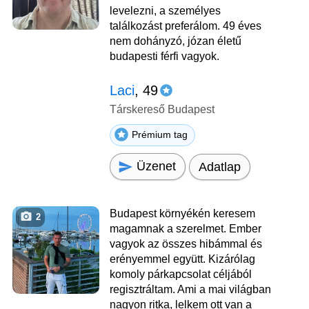
levelezni, a személyes
találkozást preferálom. 49 éves
nem dohányzó, józan életű
budapesti férfi vagyok.
Laci
, 49
Társkereső Budapest
Prémium tag
Üzenet
Adatlap
Budapest környékén keresem
2
magamnak a szerelmet. Ember
vagyok az összes hibámmal és
erényemmel együtt. Kizárólag
komoly párkapcsolat céljából
regisztráltam. Ami a mai világban
nagyon ritka, lelkem ott van a