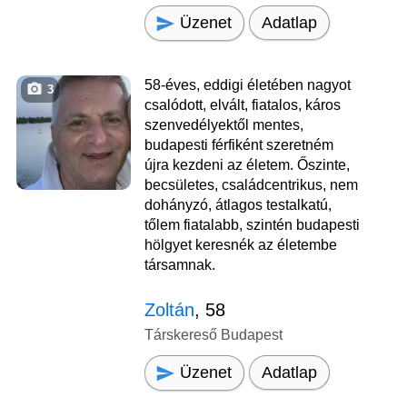
Üzenet
Adatlap
58-éves, eddigi életében nagyot
3
csalódott, elvált, fiatalos, káros
szenvedélyektől mentes,
budapesti férfiként szeretném
újra kezdeni az életem. Őszinte,
becsületes, családcentrikus, nem
dohányzó, átlagos testalkatú,
tőlem fiatalabb, szintén budapesti
hölgyet keresnék az életembe
társamnak.
Zoltán
, 58
Társkereső Budapest
Üzenet
Adatlap