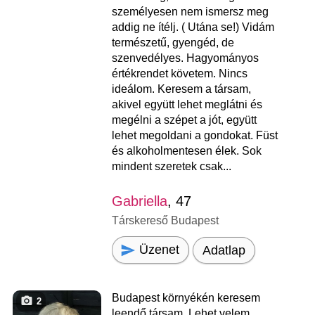
személyesen nem ismersz meg
addig ne ítélj. ( Utána se!) Vidám
természetű, gyengéd, de
szenvedélyes. Hagyományos
értékrendet követem. Nincs
ideálom. Keresem a társam,
akivel együtt lehet meglátni és
megélni a szépet a jót, együtt
lehet megoldani a gondokat. Füst
és alkoholmentesen élek. Sok
mindent szeretek csak...
Gabriella
, 47
Társkereső Budapest
Üzenet
Adatlap
Budapest környékén keresem
2
leendő társam. Lehet velem