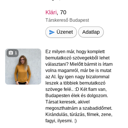
Klári
, 70
Társkereső Budapest
Üzenet
Adatlap
Ez milyen már, hogy komplett
1
bemutatkozó szövegekből lehet
választani? Mielőtt bármit is írtam
volna magamról, már be is mutat
az AI. Így igen nagy bizalommal
leszek a többiek bemutatkozó
szövege felé.. :D Két fiam van,
Budapesten élek és dolgozom.
Társat keresek, akivel
megoszthatnám a szabadidőmet.
Kirándulás, túrázás, filmek, zene,
fagyi, ilyesmi. :)