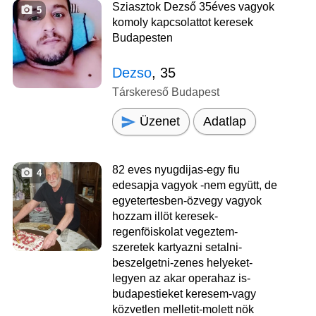
Sziasztok Dezső 35éves vagyok
5
komoly kapcsolattot keresek
Budapesten
Dezso
, 35
Társkereső Budapest
Üzenet
Adatlap
82 eves nyugdijas-egy fiu
4
edesapja vagyok -nem együtt, de
egyetertesben-özvegy vagyok
hozzam illöt keresek-
regenföiskolat vegeztem-
szeretek kartyazni setalni-
beszelgetni-zenes helyeket-
legyen az akar operahaz is-
budapestieket keresem-vagy
közvetlen melletit-molett nök