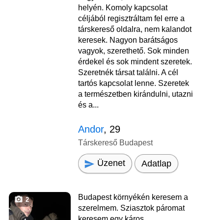
helyén. Komoly kapcsolat
céljából regisztráltam fel erre a
társkereső oldalra, nem kalandot
keresek. Nagyon barátságos
vagyok, szerethető. Sok minden
érdekel és sok mindent szeretek.
Szeretnék társat találni. A cél
tartós kapcsolat lenne. Szeretek
a természetben kirándulni, utazni
és a...
Andor
, 29
Társkereső Budapest
Üzenet
Adatlap
Budapest környékén keresem a
2
szerelmem. Sziasztok páromat
keresem egy káros