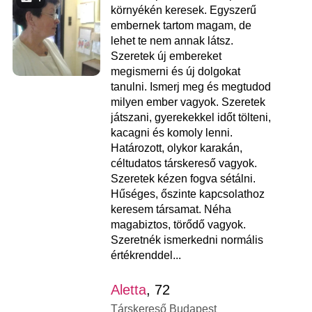
környékén keresek. Egyszerű
embernek tartom magam, de
lehet te nem annak látsz.
Szeretek új embereket
megismerni és új dolgokat
tanulni. Ismerj meg és megtudod
milyen ember vagyok. Szeretek
játszani, gyerekekkel időt tölteni,
kacagni és komoly lenni.
Határozott, olykor karakán,
céltudatos társkereső vagyok.
Szeretek kézen fogva sétálni.
Hűséges, őszinte kapcsolathoz
keresem társamat. Néha
magabiztos, törődő vagyok.
Szeretnék ismerkedni normális
értékrenddel...
Aletta
, 72
Társkereső Budapest