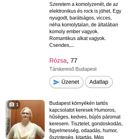
Szeretem a komolyzenét, de az
elektronikus és rock is jöhet. Egy
nyugodt, barátságos, vicces,
néha komolytalan, de általában
komoly ember vagyok.
Romantikus alkat vagyok.
Csendes,...
Rózsa
, 77
Társkereső Budapest
Üzenet
Adatlap
Budapest környékén tartós
1
kapcsolatot keresek Humoros,
hűséges, kedves, bújós páromat
keresem. Tisztelet, gondoskodás,
figyelmesség, odaadás, humor,
őszinteség, kitartás. Még