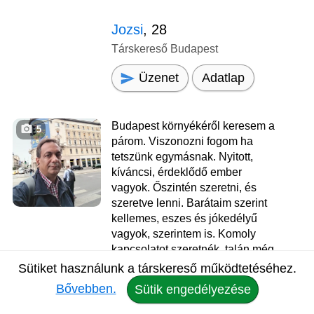
Jozsi
, 28
Társkereső Budapest
Üzenet
Adatlap
Budapest környékéről keresem a
5
párom. Viszonozni fogom ha
tetszünk egymásnak. Nyitott,
kíváncsi, érdeklődő ember
vagyok. Őszintén szeretni, és
szeretve lenni. Barátaim szerint
kellemes, eszes és jókedélyű
vagyok, szerintem is. Komoly
kapcsolatot szeretnék, talán még
megtalálhatom a társam, akivel
Sütiket használunk a társkereső működtetéséhez.
mindenben kiegészítjük egymást.
Bővebben.
Sütik engedélyezése
Jól érzem magam a kis
életemben, de azért egy