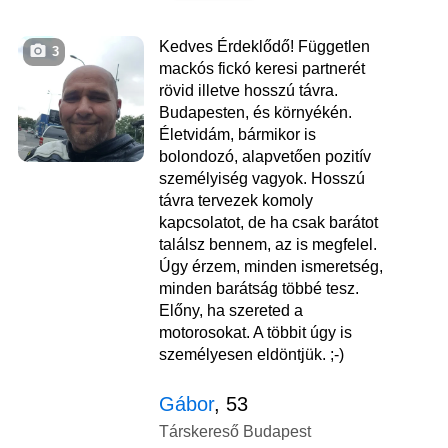
Kedves Érdeklődő! Független
3
mackós fickó keresi partnerét
rövid illetve hosszú távra.
Budapesten, és környékén.
Életvidám, bármikor is
bolondozó, alapvetően pozitív
személyiség vagyok. Hosszú
távra tervezek komoly
kapcsolatot, de ha csak barátot
találsz bennem, az is megfelel.
Úgy érzem, minden ismeretség,
minden barátság többé tesz.
Előny, ha szereted a
motorosokat. A többit úgy is
személyesen eldöntjük. ;-)
Gábor
, 53
Társkereső Budapest