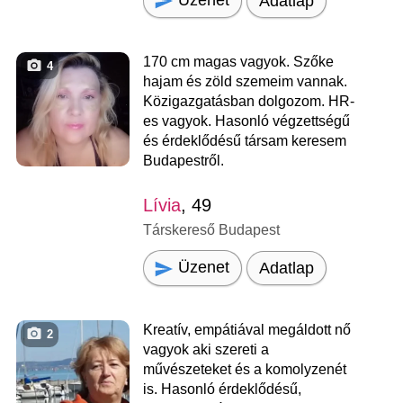
Üzenet
Adatlap
170 cm magas vagyok. Szőke
4
hajam és zöld szemeim vannak.
Közigazgatásban dolgozom. HR-
es vagyok. Hasonló végzettségű
és érdeklődésű társam keresem
Budapestről.
Lívia
, 49
Társkereső Budapest
Üzenet
Adatlap
Kreatív, empátiával megáldott nő
2
vagyok aki szereti a
művészeteket és a komolyzenét
is. Hasonló érdeklődésű,