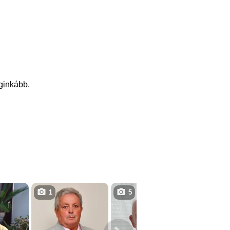
eginkább.
1
5
2