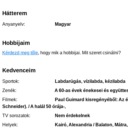
Hátterem
Anyanyelv:
Magyar
Hobbijaim
Kérdezd meg tőle
, hogy mik a hobbijai. Mit szeret csinálni?
Kedvenceim
Sportok:
Labdarúgás, vízilabda, kézilabda
Zenék:
A 60-as évek énekesei és együtte
Filmek:
Paul Guimard kisregényéből: Az él
Schneider). / A halál 50 órája-,
TV sorozatok:
Nem érdekelnek
Helyek:
Kairó, Alexandria / Balaton, Mátra, 