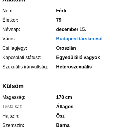
Nem:
Férfi
Életkor:
79
Névnap:
december 15.
Város:
Budapest társkereső
Csillagjegy:
Oroszlán
Kapcsolati státusz:
Egyedülálló vagyok
Szexuális irányultság:
Heteroszexuális
Külsőm
Magasság:
178 cm
Testalkat:
Átlagos
Hajszín:
Ősz
Szemszín:
Barna