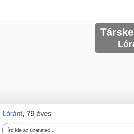
Társke
Lórá
Lóránt
, 79 éves