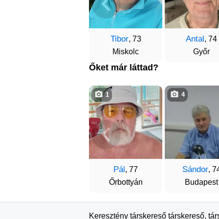
Tibor
Antal
, 73
, 74
Miskolc
Győr
Őket már láttad?
1
4
Pál
Sándor
, 77
, 7
Őrbottyán
Budapest
Keresztény társkereső társkereső, tá