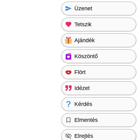
Üzenet
Tetszik
Ajándék
Köszöntő
Flört
Idézet
Kérdés
Elmentés
Elrejtés