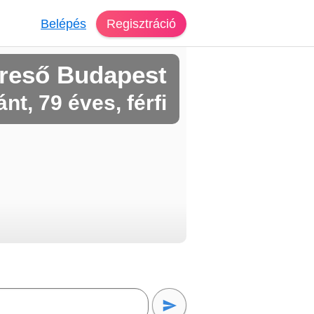
Belépés
Regisztráció
reső Budapest
nt, 79 éves, férfi