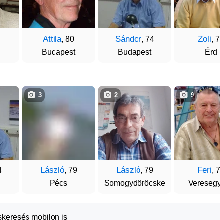
Attila
Sándor
Zoli
, 80
, 74
, 
Budapest
Budapest
Érd
3
2
9
László
László
Feri
4
, 79
, 79
, 
Pécs
Somogydöröcske
Vereseg
rskeresés mobilon is