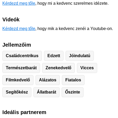
Kérdezd meg tőle
, hogy mi a kedvenc szerelmes idézete.
Videók
Kérdezd meg tőle
, hogy mik a kedvenc zenéi a Youtube-on.
Jellemzőim
Családcentrikus
Edzett
Jóindulatú
Természetbarát
Zenekedvelő
Vicces
Filmkedvelő
Alázatos
Fiatalos
Segítőkész
Állatbarát
Őszinte
Ideális partnerem