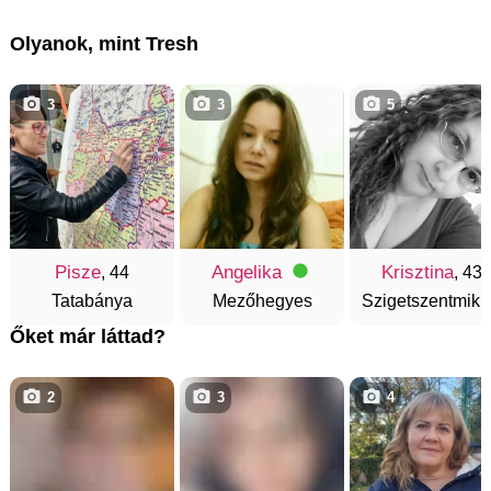
Olyanok, mint Tresh
3
3
5
Pisze
Angelika
Krisztina
, 44
, 43
Tatabánya
Mezőhegyes
Szigetszentmikl
Őket már láttad?
2
3
4