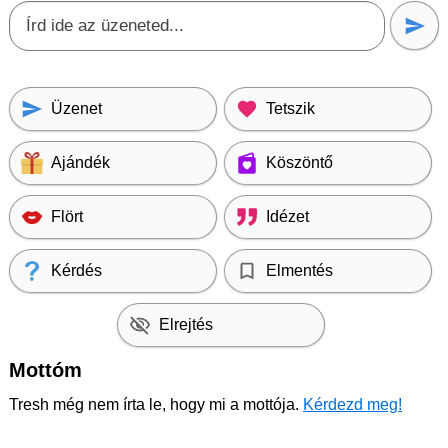
Üzenet
Tetszik
Ajándék
Köszöntő
Flört
Idézet
Kérdés
Elmentés
Elrejtés
Mottóm
Tresh még nem írta le, hogy mi a mottója.
Kérdezd meg!