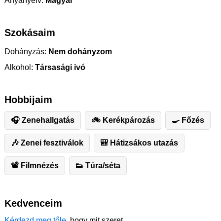
Anyanyelv:
Magyar
Szokásaim
Dohányzás:
Nem dohányzom
Alkohol:
Társasági ivó
Hobbijaim
🎧 Zenehallgatás
🚲 Kerékpározás
🍳 Főzés
🎶 Zenei fesztiválok
🎒 Hátizsákos utazás
📽 Filmnézés
👟 Túra/séta
Kedvenceim
Kérdezd meg tőle
, hogy mit szeret.