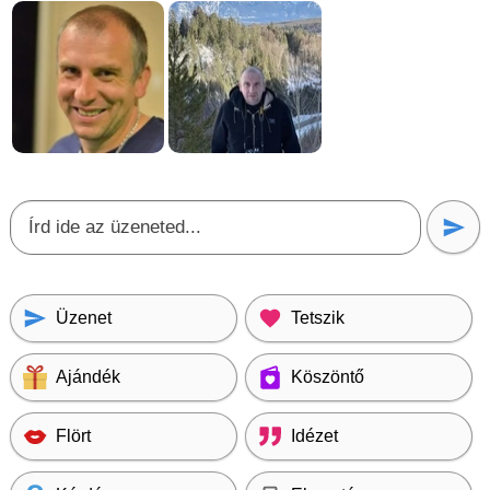
Üzenet
Tetszik
Ajándék
Köszöntő
Flört
Idézet