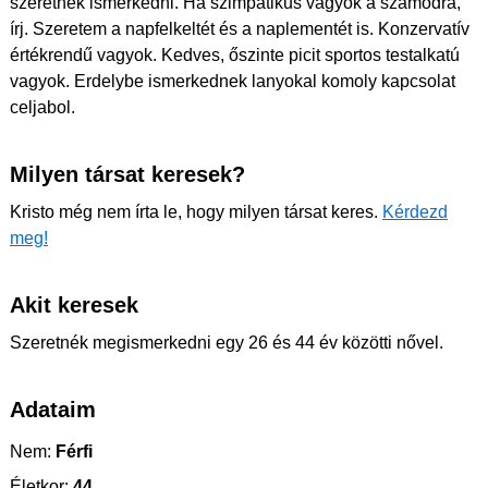
szeretnék ismerkedni. Ha szimpatikus vagyok a számodra,
írj. Szeretem a napfelkeltét és a naplementét is. Konzervatív
értékrendű vagyok. Kedves, őszinte picit sportos testalkatú
vagyok. Erdelybe ismerkednek lanyokal komoly kapcsolat
celjabol.
Milyen társat keresek?
Kristo még nem írta le, hogy milyen társat keres.
Kérdezd
meg!
Akit keresek
Szeretnék megismerkedni egy 26 és 44 év közötti nővel.
Adataim
Nem:
Férfi
Életkor:
44