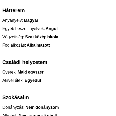
Hátterem
Anyanyelv:
Magyar
Egyéb beszélt nyelvek:
Angol
Végzettség:
Szakközépiskola
Foglalkozás:
Alkalmazott
Családi helyzetem
Gyerek:
Majd egyszer
Akivel élek:
Egyedül
Szokásaim
Dohányzás:
Nem dohányzom
Alkohol:
Nem iszom alkoholt