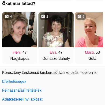
Őket már láttad?
4
1
3
Heni
Eva
Márti
, 47
, 47
, 53
Nagykapos
Dunaszerdahely
Gúta
Keresztény társkereső társkereső, társkeresés mobilon is
Elérhetőségek
Felhasználási feltételek
Adatkezelési nyilatkozat