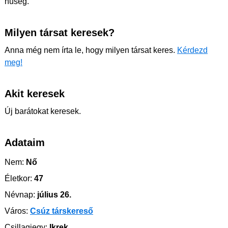
hűség.
Milyen társat keresek?
Anna még nem írta le, hogy milyen társat keres.
Kérdezd
meg!
Akit keresek
Új barátokat keresek.
Adataim
Nem:
Nő
Életkor:
47
Névnap:
július 26.
Város:
Csúz társkereső
Csillagjegy:
Ikrek