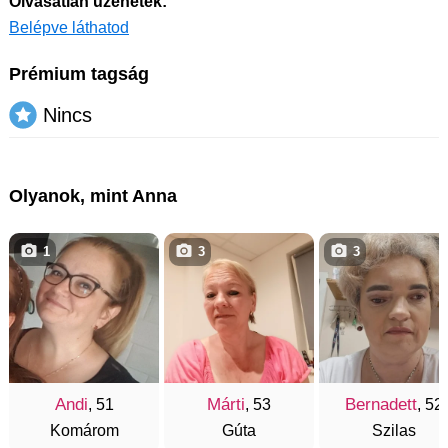
Olvasatlan üzenetek:
Belépve láthatod
Prémium tagság
Nincs
Olyanok, mint Anna
1
3
3
Andi
Márti
Bernadett
, 51
, 53
, 52
Komárom
Gúta
Szilas