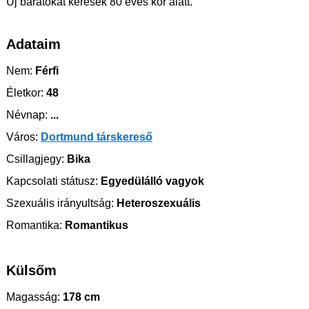
Új barátokat keresek 80 éves kor alatt.
Adataim
Nem:
Férfi
Életkor:
48
Névnap:
...
Város:
Dortmund társkereső
Csillagjegy:
Bika
Kapcsolati státusz:
Egyedülálló vagyok
Szexuális irányultság:
Heteroszexuális
Romantika:
Romantikus
Külsőm
Magasság:
178 cm