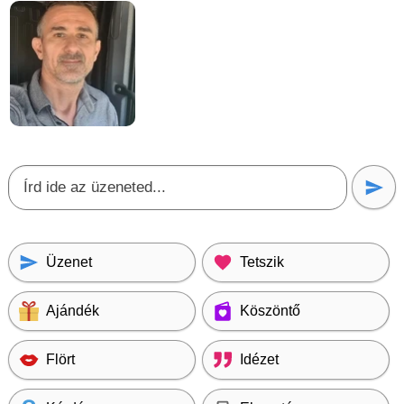
Üzenet
Tetszik
Ajándék
Köszöntő
Flört
Idézet