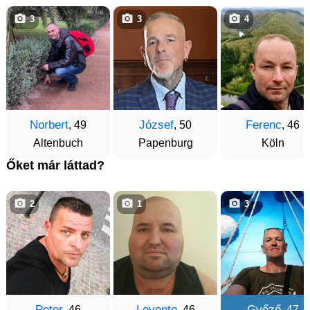
3
3
4
Norbert
József
Ferenc
, 49
, 50
, 46
Altenbuch
Papenburg
Köln
Őket már láttad?
2
1
3
Peter
Levente
Győző
, 46
, 46
, 47