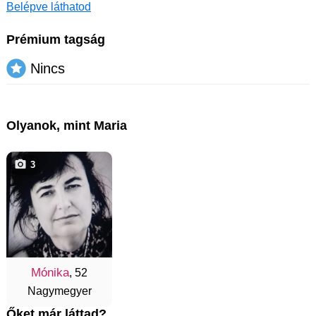
Belépve láthatod
Prémium tagság
Nincs
Olyanok, mint Maria
3
Mónika
, 52
Nagymegyer
Őket már láttad?