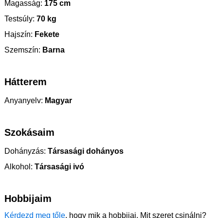
Magasság:
175 cm
Testsúly:
70 kg
Hajszín:
Fekete
Szemszín:
Barna
Hátterem
Anyanyelv:
Magyar
Szokásaim
Dohányzás:
Társasági dohányos
Alkohol:
Társasági ivó
Hobbijaim
Kérdezd meg tőle
, hogy mik a hobbijai. Mit szeret csinálni?