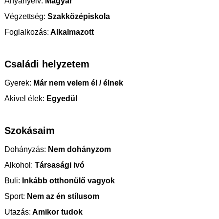
Anyanyelv:
Magyar
Végzettség:
Szakközépiskola
Foglalkozás:
Alkalmazott
Családi helyzetem
Gyerek:
Már nem velem él / élnek
Akivel élek:
Egyedül
Szokásaim
Dohányzás:
Nem dohányzom
Alkohol:
Társasági ivó
Buli:
Inkább otthonülő vagyok
Sport:
Nem az én stílusom
Utazás:
Amikor tudok