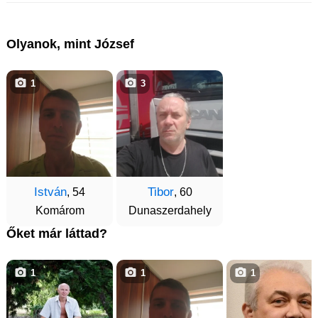
Olyanok, mint József
1
3
István
Tibor
, 54
, 60
Komárom
Dunaszerdahely
Őket már láttad?
1
1
1