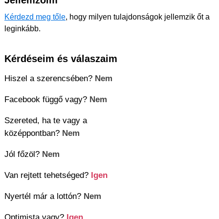
Kérdezd meg tőle
, hogy milyen tulajdonságok jellemzik őt a
leginkább.
Kérdéseim és válaszaim
Hiszel a szerencsében?
Nem
Facebook függő vagy?
Nem
Szereted, ha te vagy a
középpontban?
Nem
Jól főzöl?
Nem
Van rejtett tehetséged?
Igen
Nyertél már a lottón?
Nem
Optimista vagy?
Igen