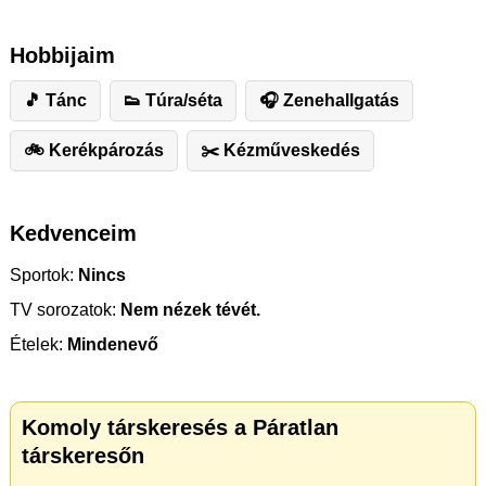
Hobbijaim
🎵 Tánc
👟 Túra/séta
🎧 Zenehallgatás
🚲 Kerékpározás
✂️ ️Kézműveskedés
Kedvenceim
Sportok:
Nincs
TV sorozatok:
Nem nézek tévét.
Ételek:
Mindenevő
Komoly társkeresés a Páratlan
társkeresőn