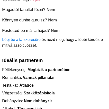
Magadtól tanultál főzni?
Nem
Könnyen dühbe gurulsz?
Nem
Festetted be már a hajad?
Nem
Lépj be a társkeresőre
és nézd meg, hogy a többi kérdésre
mit válaszolt József.
Ideális partnerem
Féltékenység:
Megbízik a partnerében
Romantika:
Vannak pillanatai
Testalkat:
Átlagos
Végzettség:
Szakközépiskola
Dohányzás:
Nem dohányzik
Alkohol:
Társasági ivó