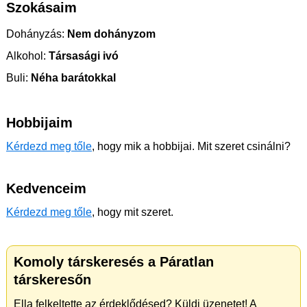
Szokásaim
Dohányzás:
Nem dohányzom
Alkohol:
Társasági ivó
Buli:
Néha barátokkal
Hobbijaim
Kérdezd meg tőle
, hogy mik a hobbijai. Mit szeret csinálni?
Kedvenceim
Kérdezd meg tőle
, hogy mit szeret.
Komoly társkeresés a Páratlan
társkeresőn
Ella felkeltette az érdeklődésed? Küldj üzenetet! A