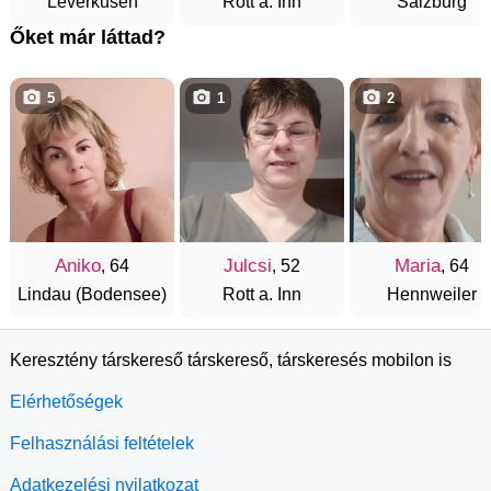
Leverkusen
Rott a. Inn
Salzburg
Őket már láttad?
5
1
2
Aniko
Julcsi
Maria
, 64
, 52
, 64
Lindau (Bodensee)
Rott a. Inn
Hennweiler
Keresztény társkereső társkereső, társkeresés mobilon is
Elérhetőségek
Felhasználási feltételek
Adatkezelési nyilatkozat