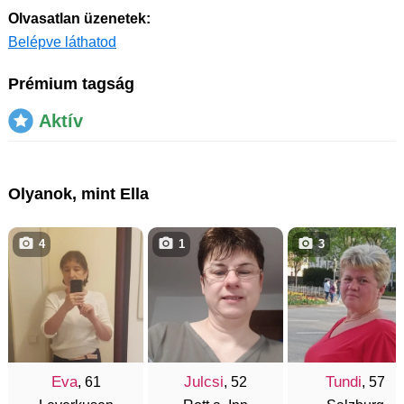
Olvasatlan üzenetek:
Belépve láthatod
Prémium tagság
Aktív
Olyanok, mint Ella
4
1
3
Eva
Julcsi
Tundi
, 61
, 52
, 57