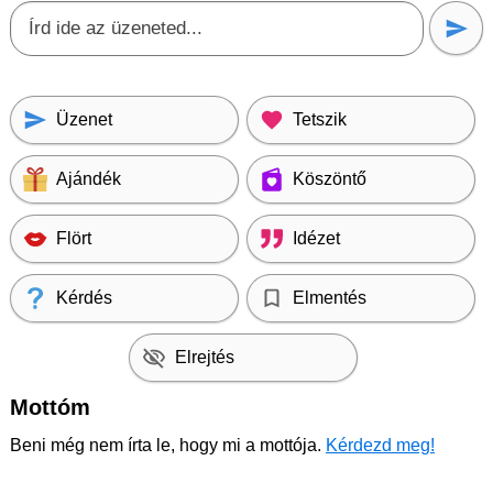
Üzenet
Tetszik
Ajándék
Köszöntő
Flört
Idézet
Kérdés
Elmentés
Elrejtés
Mottóm
Beni még nem írta le, hogy mi a mottója.
Kérdezd meg!