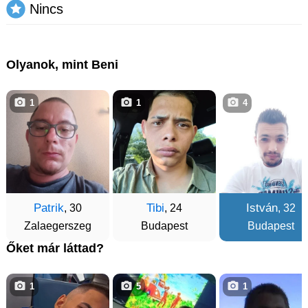
Nincs
Olyanok, mint Beni
1
1
4
Patrik
Tibi
István
, 30
, 24
, 32
Zalaegerszeg
Budapest
Budapest
Őket már láttad?
1
5
1