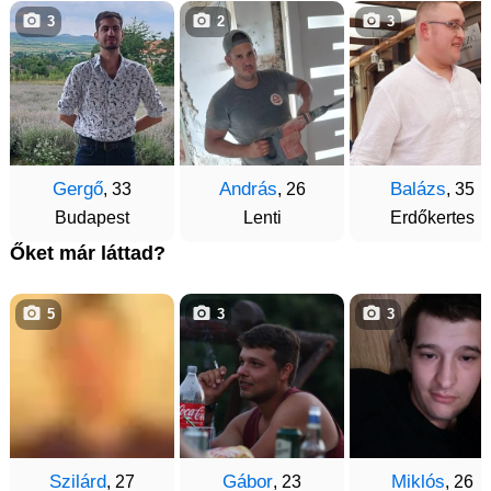
3
2
3
Gergő
András
Balázs
, 33
, 26
, 35
Budapest
Lenti
Erdőkertes
Őket már láttad?
5
3
3
Szilárd
Gábor
Miklós
, 27
, 23
, 26