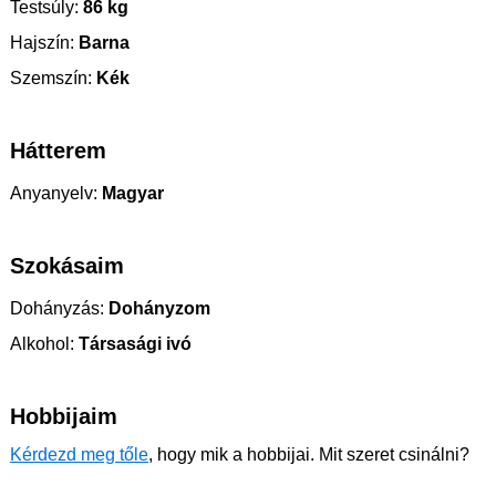
Testsúly:
86 kg
Hajszín:
Barna
Szemszín:
Kék
Hátterem
Anyanyelv:
Magyar
Szokásaim
Dohányzás:
Dohányzom
Alkohol:
Társasági ivó
Hobbijaim
Kérdezd meg tőle
, hogy mik a hobbijai. Mit szeret csinálni?