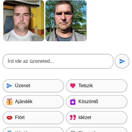
Üzenet
Tetszik
Ajándék
Köszöntő
Flört
Idézet