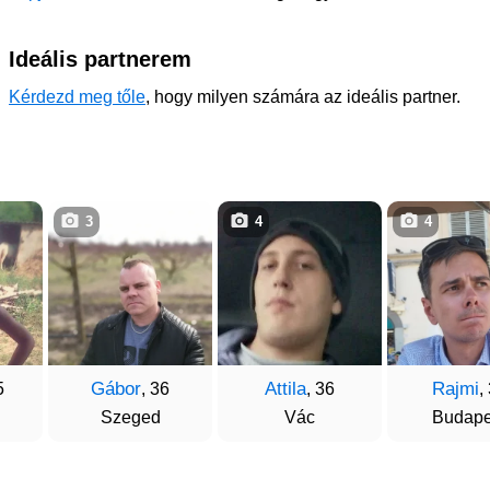
Ideális partnerem
Kérdezd meg tőle
, hogy milyen számára az ideális partner.
3
4
4
Gábor
Attila
Rajmi
5
, 36
, 36
,
Szeged
Vác
Budape