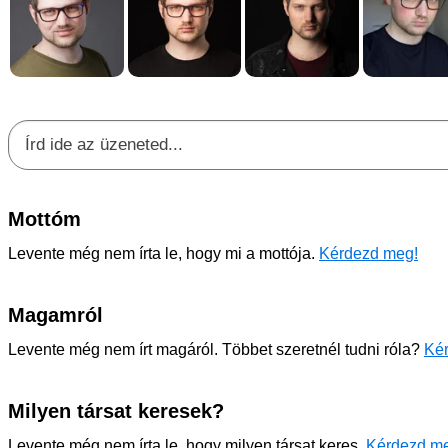
Mottóm
Levente még nem írta le, hogy mi a mottója.
Kérdezd meg!
Magamról
Levente még nem írt magáról. Többet szeretnél tudni róla?
Kér
Milyen társat keresek?
Levente még nem írta le, hogy milyen társat keres.
Kérdezd m