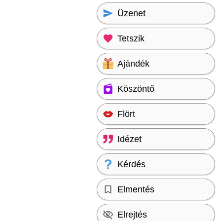
Üzenet
Tetszik
Ajándék
Köszöntő
Flört
Idézet
Kérdés
Elmentés
Elrejtés