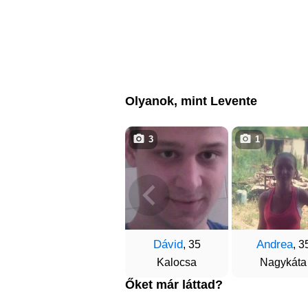
Olyanok, mint Levente
3
1
Dávid
Andrea
, 35
, 3
Kalocsa
Nagykáta
Őket már láttad?