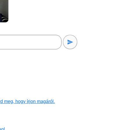
d meg, hogy írjon magáról.
eg!