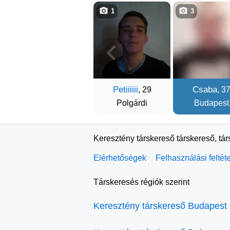
1
3
Petiiiiii
Csaba
, 29
, 3
Polgárdi
Budapest
Keresztény társkereső társkereső, tá
Elérhetőségek
Felhasználási feltét
Társkeresés régiók szerint
Keresztény társkereső Budapest