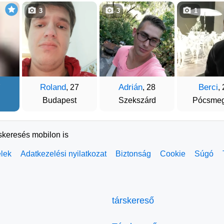
3
3
1
Roland
Adrián
Berci
7
, 27
, 28
,
Budapest
Szekszárd
Pócsmeg
rskeresés mobilon is
elek
Adatkezelési nyilatkozat
Biztonság
Cookie
Súgó
társkereső