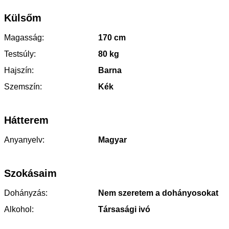
Külsőm
Magasság:
170 cm
Testsúly:
80 kg
Hajszín:
Barna
Szemszín:
Kék
Hátterem
Anyanyelv:
Magyar
Szokásaim
Dohányzás:
Nem szeretem a dohányosokat
Alkohol:
Társasági ivó