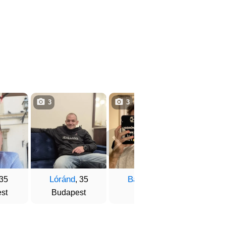
3
3
3
Lóránd
Balázs
Richa
 35
, 35
, 28
st
Budapest
Gyula
Debr