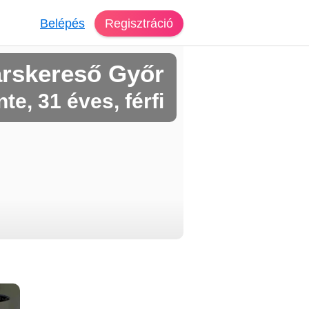
Belépés
Regisztráció
rskereső Győr
te, 31 éves, férfi