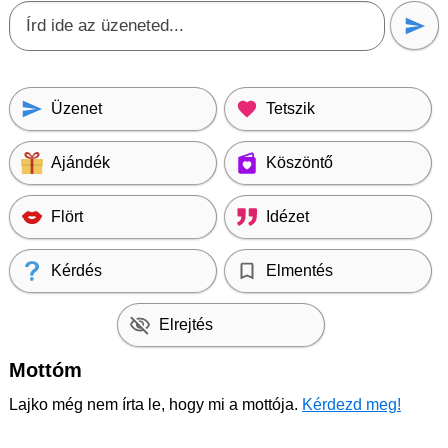
Üzenet
Tetszik
Ajándék
Köszöntő
Flört
Idézet
Kérdés
Elmentés
Elrejtés
Mottóm
Lajko még nem írta le, hogy mi a mottója.
Kérdezd meg!