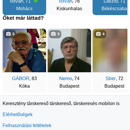
István
István
László
, 71
, 76
, 71
Mohács
Kiskunhalas
Békéscsaba
Őket már láttad?
6
9
4
GÁBOR
Nemo
Stier
, 83
, 74
, 72
Kóka
Budapest
Budapest
Keresztény társkereső társkereső, társkeresés mobilon is
Elérhetőségek
Felhasználási feltételek